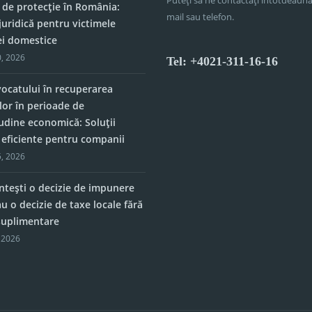
 de protecție în România:
mail sau telefon.
juridică pentru victimele
ei domestice
, 2026
Tel: +4021-311-16-16
vocatului în recuperarea
lor în perioade de
tudine economică: Soluții
e eficiente pentru companii
, 2026
tești o decizie de impunere
u o decizie de taxe locale fără
 suplimentare
 2026