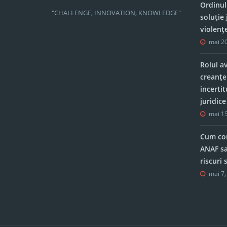
Ordinul
"CHALLENGE, INNOVATION, KNOWLEDGE"
soluție 
violenț
mai 20
Rolul a
creanțe
incerti
juridic
mai 15
Cum con
ANAF sa
riscuri
mai 7,