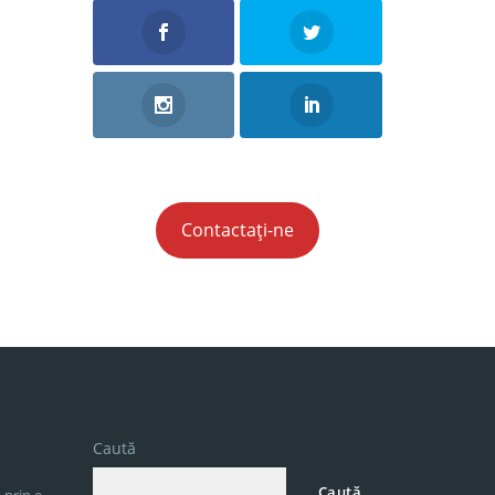
Contactați-ne
Caută
Caută
 prin e-