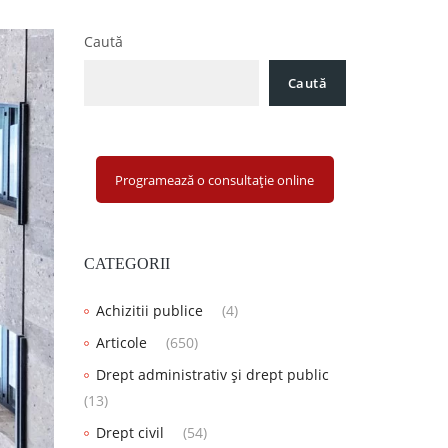
Caută
Caută
Programează o consultație online
CATEGORII
Achizitii publice
(4)
Articole
(650)
Drept administrativ și drept public
(13)
Drept civil
(54)