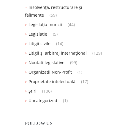
Insolvență, restructurare și
falimente
(59)
Legislația muncii
(44)
Legislatie
(5)
Litigii civile
(14)
Litigii și arbitraj internațional
(129)
Noutati legislative
(99)
Organizatii Non-Profit
(1)
Proprietate intelectuală
(17)
Știri
(106)
Uncategorized
(1)
FOLLOW US