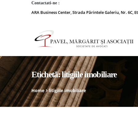
Contactati-ne :
ARA Business Center, Strada Părintele Galeriu, Nr. 6C, Et
Etichetă:
litigiile imobiliare
Home
litigiile imobiliare