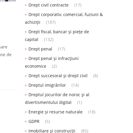
Drept civil contracte
(17)
Drept corporativ, comercial, fuziuni &
achiziții
(187)
Drept fiscal, bancar și piețe de
capital
(132)
sare
Drept penal
(17)
use de
Drept penal și infracțiuni
economice
(2)
Drept succesoral și drept civil
(8)
Dreptul imigrărilor
(14)
Dreptul jocurilor de noroc și al
divertismentului digital
(1)
Energie și resurse naturale
(18)
GDPR
(5)
Imobiliare și construcții
(85)