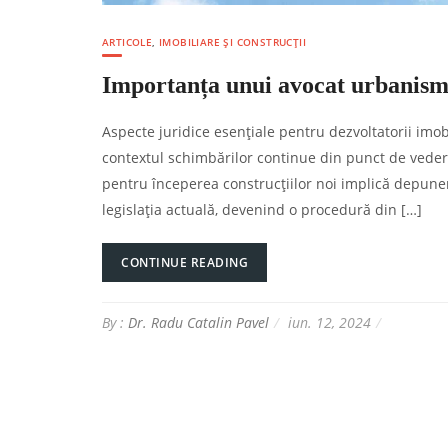
ARTICOLE
,
IMOBILIARE ȘI CONSTRUCȚII
Importanța unui avocat urbanism 
Aspecte juridice esențiale pentru dezvoltatorii imobil
contextul schimbărilor continue din punct de vedere
pentru începerea construcțiilor noi implică depune
legislația actuală, devenind o procedură din […]
CONTINUE READING
By :
Dr. Radu Catalin Pavel
iun. 12, 2024