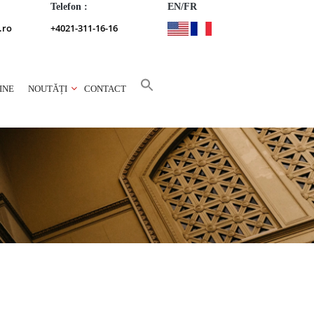
Telefon :
EN/FR
.ro
+4021-311-16-16
INE
NOUTĂȚI
CONTACT