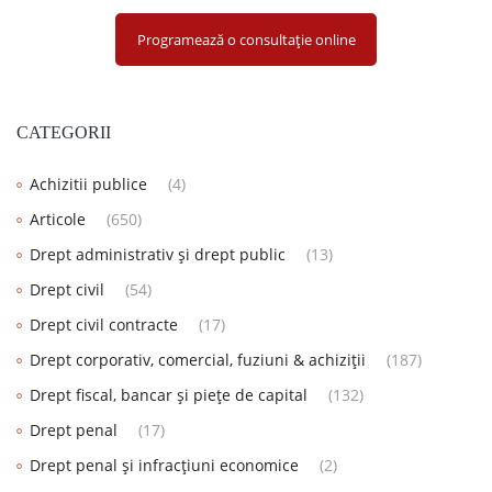
Programează o consultație online
CATEGORII
Achizitii publice
(4)
Articole
(650)
Drept administrativ și drept public
(13)
Drept civil
(54)
Drept civil contracte
(17)
Drept corporativ, comercial, fuziuni & achiziții
(187)
Drept fiscal, bancar și piețe de capital
(132)
Drept penal
(17)
Drept penal și infracțiuni economice
(2)