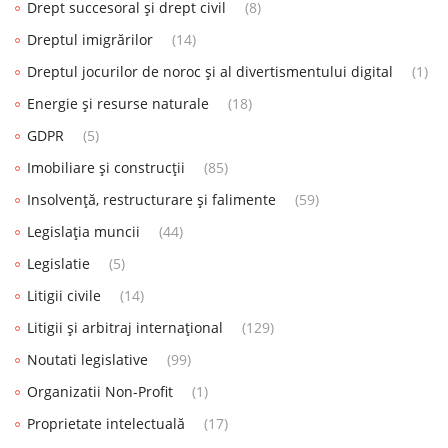
Drept succesoral și drept civil
(8)
Dreptul imigrărilor
(14)
Dreptul jocurilor de noroc și al divertismentului digital
(1)
Energie și resurse naturale
(18)
GDPR
(5)
Imobiliare și construcții
(85)
Insolvență, restructurare și falimente
(59)
Legislația muncii
(44)
Legislatie
(5)
Litigii civile
(14)
Litigii și arbitraj internațional
(129)
Noutati legislative
(99)
Organizatii Non-Profit
(1)
Proprietate intelectuală
(17)