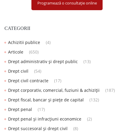
Programează o consultație online
CATEGORII
Achizitii publice
(4)
Articole
(650)
Drept administrativ și drept public
(13)
Drept civil
(54)
Drept civil contracte
(17)
Drept corporativ, comercial, fuziuni & achiziții
(187)
Drept fiscal, bancar și piețe de capital
(132)
Drept penal
(17)
Drept penal și infracțiuni economice
(2)
Drept succesoral și drept civil
(8)