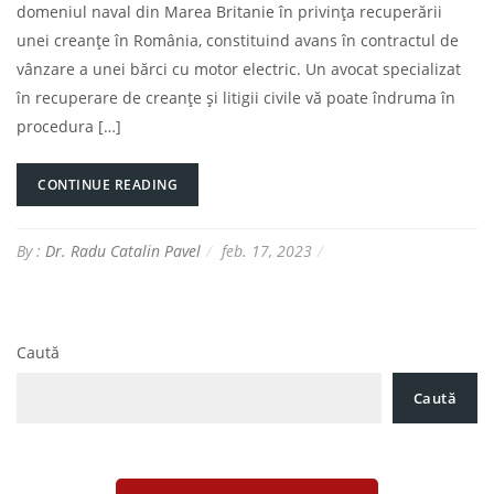
domeniul naval din Marea Britanie în privința recuperării
unei creanțe în România, constituind avans în contractul de
vânzare a unei bărci cu motor electric. Un avocat specializat
în recuperare de creanțe și litigii civile vă poate îndruma în
procedura […]
CONTINUE READING
By :
Dr. Radu Catalin Pavel
feb. 17, 2023
Caută
Caută