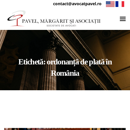
contact@avocatpavel.ro
Etichetă:
ordonanță de plată în
România