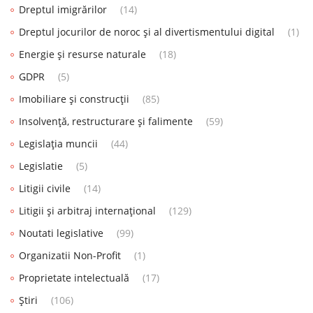
Dreptul imigrărilor
(14)
Dreptul jocurilor de noroc și al divertismentului digital
(1)
Energie și resurse naturale
(18)
GDPR
(5)
Imobiliare și construcții
(85)
Insolvență, restructurare și falimente
(59)
Legislația muncii
(44)
Legislatie
(5)
Litigii civile
(14)
Litigii și arbitraj internațional
(129)
Noutati legislative
(99)
Organizatii Non-Profit
(1)
Proprietate intelectuală
(17)
Știri
(106)