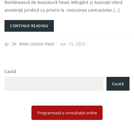
Românească de Avocatură Pavel, Mărgărit și Asociații oferă
asistență juridică cu privire la revizuirea contractelor […]
CONTINUE READING
By :
Dr. Radu Catalin Pavel
iun. 15, 2023
Caută
Caută
Programează o consultație online