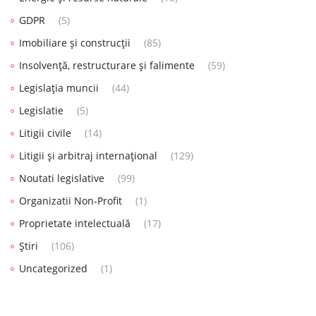
GDPR
(5)
Imobiliare și construcții
(85)
Insolvență, restructurare și falimente
(59)
Legislația muncii
(44)
Legislatie
(5)
Litigii civile
(14)
Litigii și arbitraj internațional
(129)
Noutati legislative
(99)
Organizatii Non-Profit
(1)
Proprietate intelectuală
(17)
Știri
(106)
Uncategorized
(1)