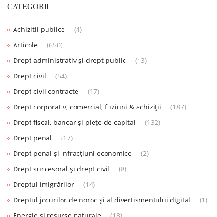
CATEGORII
Achizitii publice
(4)
Articole
(650)
Drept administrativ și drept public
(13)
Drept civil
(54)
Drept civil contracte
(17)
Drept corporativ, comercial, fuziuni & achiziții
(187)
Drept fiscal, bancar și piețe de capital
(132)
Drept penal
(17)
Drept penal și infracțiuni economice
(2)
Drept succesoral și drept civil
(8)
Dreptul imigrărilor
(14)
Dreptul jocurilor de noroc și al divertismentului digital
(1)
Energie și resurse naturale
(18)