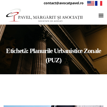
contact@avocatpavel.ro
Etichetă:
Planurile Urbanistice Zonale
(PUZ)