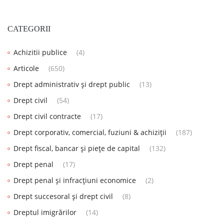
CATEGORII
Achizitii publice
(4)
Articole
(650)
Drept administrativ și drept public
(13)
Drept civil
(54)
Drept civil contracte
(17)
Drept corporativ, comercial, fuziuni & achiziții
(187)
Drept fiscal, bancar și piețe de capital
(132)
Drept penal
(17)
Drept penal și infracțiuni economice
(2)
Drept succesoral și drept civil
(8)
Dreptul imigrărilor
(14)