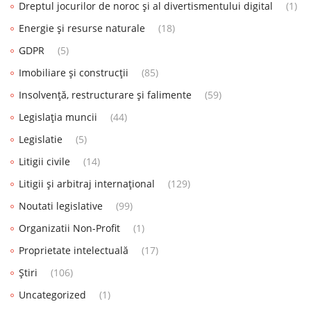
Dreptul jocurilor de noroc și al divertismentului digital
(1)
Energie și resurse naturale
(18)
GDPR
(5)
Imobiliare și construcții
(85)
Insolvență, restructurare și falimente
(59)
Legislația muncii
(44)
Legislatie
(5)
Litigii civile
(14)
Litigii și arbitraj internațional
(129)
Noutati legislative
(99)
Organizatii Non-Profit
(1)
Proprietate intelectuală
(17)
Știri
(106)
Uncategorized
(1)