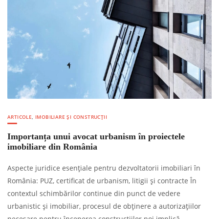
ARTICOLE
,
IMOBILIARE ȘI CONSTRUCȚII
Importanța unui avocat urbanism în proiectele
imobiliare din România
Aspecte juridice esențiale pentru dezvoltatorii imobiliari în
România: PUZ, certificat de urbanism, litigii și contracte În
contextul schimbărilor continue din punct de vedere
urbanistic și imobiliar, procesul de obținere a autorizațiilor
necesare pentru începerea construcțiilor noi implică