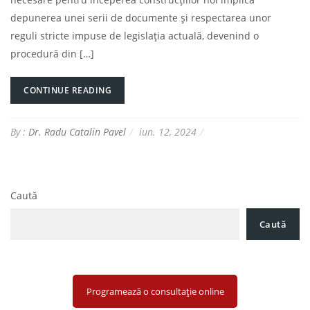
depunerea unei serii de documente și respectarea unor
reguli stricte impuse de legislația actuală, devenind o
procedură din […]
CONTINUE READING
By :
Dr. Radu Catalin Pavel
iun. 12, 2024
Caută
Caută
Programează o consultație online