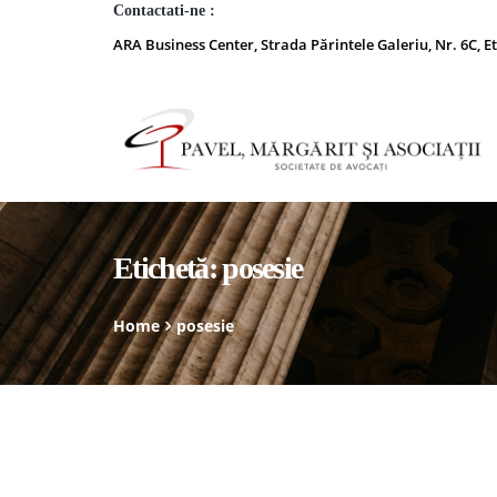
Contactati-ne :
ARA Business Center, Strada Părintele Galeriu, Nr. 6C, Et
Etichetă:
posesie
Home
posesie