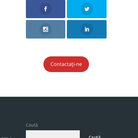
Contactați-ne
Caută
Caută
 prin e-