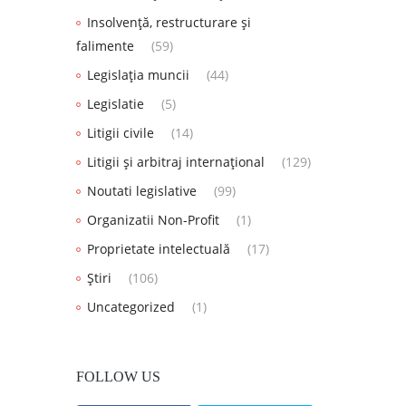
Insolvență, restructurare și
falimente
(59)
Legislația muncii
(44)
Legislatie
(5)
Litigii civile
(14)
Litigii și arbitraj internațional
(129)
Noutati legislative
(99)
Organizatii Non-Profit
(1)
Proprietate intelectuală
(17)
Știri
(106)
Uncategorized
(1)
FOLLOW US