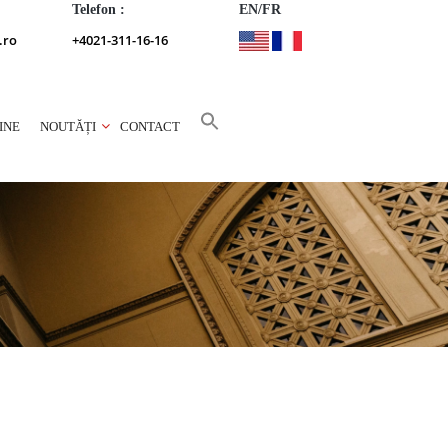
Telefon :
EN/FR
.ro
+4021-311-16-16
INE
NOUTĂȚI
CONTACT