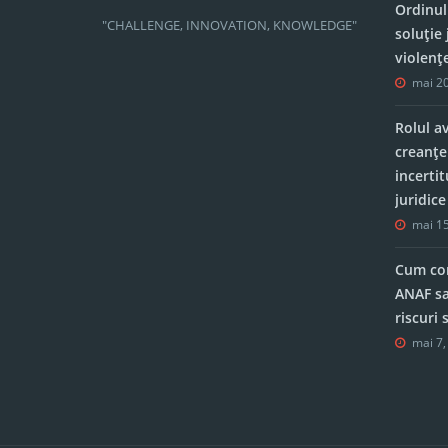
Ordinul
"CHALLENGE, INNOVATION, KNOWLEDGE"
soluție 
violenț
mai 20
Rolul a
creanțe
incerti
juridic
mai 15
Cum con
ANAF sa
riscuri
mai 7,