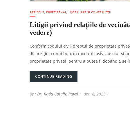
ARTICOLE
,
DREPT PENAL
,
IMOBILIARE ȘI CONSTRUCȚII
Litigii privind relațiile de vecină
vedere)
Conform codului civil, dreptul de proprietate privat
dispoziție a unui bun, în mod exclusiv, absolut și pe
proprietate privată, pentru a putea fi dobândit, se î
CONTINUE READING
By :
Dr. Radu Catalin Pavel
dec. 8, 2023