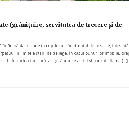
tate (grănițuire, servitutea de trecere și de
ă în România include în cuprinsul său dreptul de posesie, folosință
rpetuu, în limitele stabilite de lege. În cazul bunurilor imobile, dre
nscrie în cartea funciară, asigurându-se astfel și opozabilitatea […]