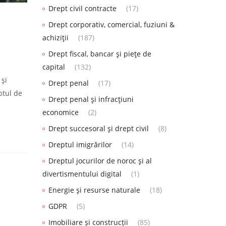
Drept civil contracte
(17)
Drept corporativ, comercial, fuziuni &
achiziții
(187)
Drept fiscal, bancar și piețe de
capital
(132)
 și
Drept penal
(17)
ptul de
Drept penal și infracțiuni
economice
(2)
Drept succesoral și drept civil
(8)
Dreptul imigrărilor
(14)
Dreptul jocurilor de noroc și al
divertismentului digital
(1)
Energie și resurse naturale
(18)
GDPR
(5)
Imobiliare și construcții
(85)