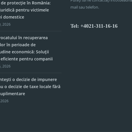
 de protecție în România:
mail sau telefon.
juridică pentru victimele
ei domestice
, 2026
Tel: +4021-311-16-16
vocatului în recuperarea
lor în perioade de
tudine economică: Soluții
e eficiente pentru companii
, 2026
tești o decizie de impunere
u o decizie de taxe locale fără
 suplimentare
 2026