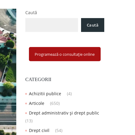
Caută
Caută
Programează o consultație online
CATEGORII
Achizitii publice
(4)
Articole
(650)
Drept administrativ și drept public
(13)
Drept civil
(54)