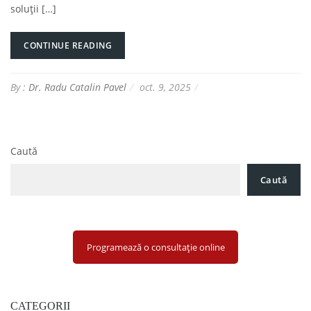
soluții […]
CONTINUE READING
By :
Dr. Radu Catalin Pavel
oct. 9, 2025
Caută
Caută
Programează o consultație online
CATEGORII