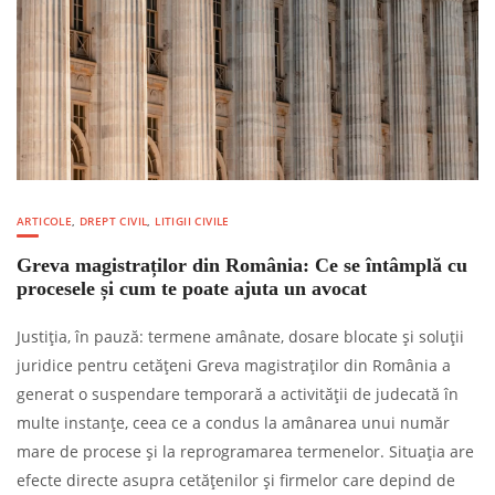
ARTICOLE
,
DREPT CIVIL
,
LITIGII CIVILE
Greva magistraților din România: Ce se întâmplă cu
procesele și cum te poate ajuta un avocat
Justiția, în pauză: termene amânate, dosare blocate și soluții
juridice pentru cetățeni Greva magistraților din România a
generat o suspendare temporară a activității de judecată în
multe instanțe, ceea ce a condus la amânarea unui număr
mare de procese și la reprogramarea termenelor. Situația are
efecte directe asupra cetățenilor și firmelor care depind de