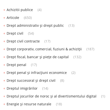
Achizitii publice
(4)
Articole
(650)
Drept administrativ și drept public
(13)
Drept civil
(54)
Drept civil contracte
(17)
Drept corporativ, comercial, fuziuni & achiziții
(187)
Drept fiscal, bancar și piețe de capital
(132)
Drept penal
(17)
Drept penal și infracțiuni economice
(2)
Drept succesoral și drept civil
(8)
Dreptul imigrărilor
(14)
Dreptul jocurilor de noroc și al divertismentului digital
(1)
Energie și resurse naturale
(18)