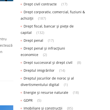
Drept civil contracte
(17)
Drept corporativ, comercial, fuziuni &
achiziții
(187)
Drept fiscal, bancar și piețe de
capital
(132)
entru
Drept penal
(17)
fectează
Drept penal și infracțiuni
in
economice
(2)
Drept succesoral și drept civil
(8)
Dreptul imigrărilor
(14)
Dreptul jocurilor de noroc și al
divertismentului digital
(1)
Energie și resurse naturale
(18)
GDPR
(5)
Imobiliare și construcții
(85)