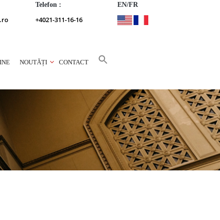
Telefon :
EN/FR
.ro
+4021-311-16-16
INE
NOUTĂȚI
CONTACT