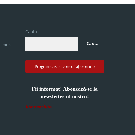
Caută
Caută
 prin e-
Programează o consultație online
Fii informat! Abonează-te la
newsletter-ul nostru!
Abonează-te