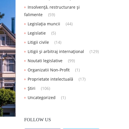
Insolvență, restructurare și
falimente
(59)
Legislația muncii
(44)
Legislatie
(5)
Litigii civile
(14)
Litigii și arbitraj internațional
(129)
Noutati legislative
(99)
Organizatii Non-Profit
(1)
Proprietate intelectuală
(17)
Știri
(106)
Uncategorized
(1)
FOLLOW US