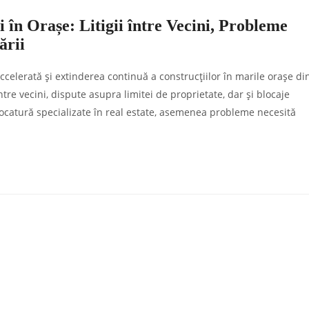
i în Orașe: Litigii între Vecini, Probleme
ării
ccelerată și extinderea continuă a construcțiilor în marile orașe di
tre vecini, dispute asupra limitei de proprietate, dar și blocaje
vocatură specializate în real estate, asemenea probleme necesită