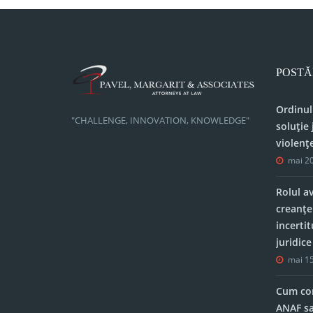
POSTĂ
Ordinul
"CHALLENGE, INNOVATION, KNOWLEDGE"
soluție 
violenț
mai 20
Rolul a
creanțe
incerti
juridic
mai 15
Cum con
ANAF sa