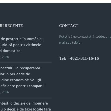
RI RECENTE
CONTACT
Puteți să ne contactați întotdeauna
 de protecție în România:
mail sau telefon.
juridică pentru victimele
ei domestice
, 2026
Tel: +4021-311-16-16
vocatului în recuperarea
lor în perioade de
tudine economică: Soluții
e eficiente pentru companii
, 2026
tești o decizie de impunere
u o decizie de taxe locale fără