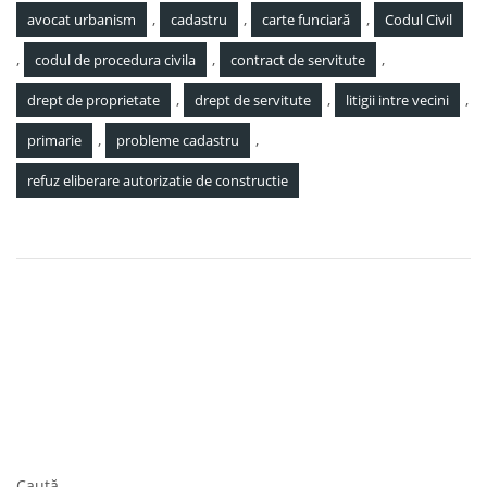
,
,
,
avocat urbanism
cadastru
carte funciară
Codul Civil
,
,
,
codul de procedura civila
contract de servitute
,
,
,
drept de proprietate
drept de servitute
litigii intre vecini
,
,
primarie
probleme cadastru
refuz eliberare autorizatie de constructie
Navigare
Scăderea impozitului pentru microîntreprinderi – soluții
în
juridice pentru antreprenori la înmatriculare sau firme
constituite
articole
Valul de restanțe financiare lovește economia românească.
Cum pot firmele recupera restanțele rapid și legal
(Statistică)
Caută