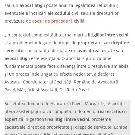
sau un
avocat litigii
poate analiza legalitatea refuzului și
eventualele încălcări ale
codului civil
sau ale drepturilor
prevăzute de
codul de procedură civilă.
„În contextul complexității tot mai mari a
litigiilor între vecini
și a problemelor legate de
drept de proprietate
sau
drept de
servitute
, consultanța oferită de un
avocat real estate
sau
avocat litigii
este esențială. O abordare juridică bine
fundamentată poate face diferența între o rezolvare amiabilă
și un proces îndelungat cu efecte nedorite”, a declarat
Avocatul Coordonator al Societății Române de Avocatură
Pavel, Mărgărit și Asociații, Dr. Radu Pavel.
Societatea Română de Avocatură Pavel, Mărgărit și Asociații
oferă asistență juridică completă în domeniul
real estate
, cu
expertiză în gestionarea
litigii între vecini
, probleme
cadastrale, drept de proprietate și drept de servitute. Echipa
noastră de
avocat litigii
și
avocat real estate
vă oferă