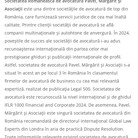
Societatea Românească de avocatură Pavel, Mărgărit și
Asociații
este una dintre societățile de avocatură de top din
România, care furnizează servicii juridice de cea mai înaltă
calitate. Printre clienții societății de avocatură se află
companii multinaționale și autohtone de anvergură. În 2024,
poveștile de succes ale societății de avocatură i-au adus
recunoașterea internațională din partea celor mai
prestigioase ghiduri și publicații internaționale de profil.
Astfel, societatea de avocatură Pavel, Mărgărit și Asociații s-a
situat în acest an pe locul 3 în România în clasamentul
firmelor de avocatură de business cu cea mai relevantă
expertiză, realizat de publicația Legal 500. Societatea de
avocatură este recunoscută la nivel internațional și de ghidul
IFLR 1000 Financial and Corporate 2024. De asemenea, Pavel,
Mărgărit și Asociații este singură societatea de avocatură din
România recomandată de directorul internațional Global Law
Experts din Londra în aria de practică Dispute Resolution.
Toate informațiile relevante privind societatea de avocatură