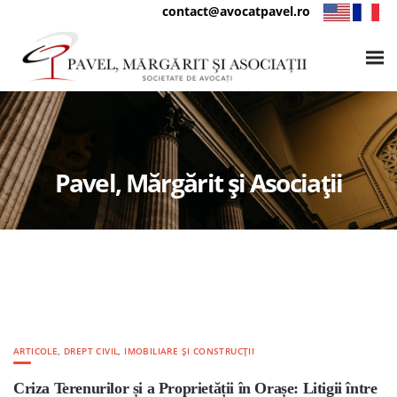
contact@avocatpavel.ro
Pavel, Mărgărit și Asociații
ARTICOLE
,
DREPT CIVIL
,
IMOBILIARE ȘI CONSTRUCȚII
Criza Terenurilor și a Proprietății în Orașe: Litigii între