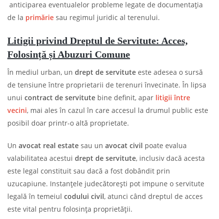
anticiparea eventualelor probleme legate de documentația
de la
primărie
sau regimul juridic al terenului.
Litigii privind Dreptul de Servitute: Acces,
Folosință și Abuzuri Comune
În mediul urban, un
drept de servitute
este adesea o sursă
de tensiune între proprietarii de terenuri învecinate. În lipsa
unui
contract de servitute
bine definit, apar
litigii între
vecini
, mai ales în cazul în care accesul la drumul public este
posibil doar printr-o altă proprietate.
Un
avocat real estate
sau un
avocat civil
poate evalua
valabilitatea acestui
drept de servitute
, inclusiv dacă acesta
este legal constituit sau dacă a fost dobândit prin
uzucapiune. Instanțele judecătorești pot impune o servitute
legală în temeiul
codului civil
, atunci când dreptul de acces
este vital pentru folosința proprietății.