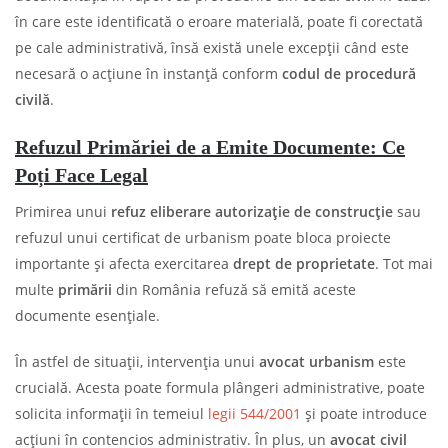
în care este identificată o eroare materială, poate fi corectată
pe cale administrativă, însă există unele excepții când este
necesară o acțiune în instanță conform
codul de procedură
civilă
.
Refuzul Primăriei de a Emite Documente: Ce
Poți Face Legal
Primirea unui
refuz eliberare autorizație de construcție
sau
refuzul unui certificat de urbanism poate bloca proiecte
importante și afecta exercitarea
drept de proprietate
. Tot mai
multe
primării
din România refuză să emită aceste
documente esențiale.
În astfel de situații, intervenția unui
avocat urbanism
este
crucială. Acesta poate formula plângeri administrative, poate
solicita informații în temeiul
legii 544/2001
și poate introduce
acțiuni în contencios administrativ. În plus, un
avocat civil