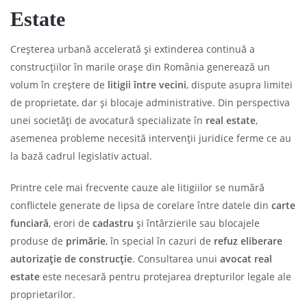
Estate
Creșterea urbană accelerată și extinderea continuă a
construcțiilor în marile orașe din România generează un
volum în creștere de
litigii între vecini
, dispute asupra limitei
de proprietate, dar și blocaje administrative. Din perspectiva
unei societăți de avocatură specializate în
real estate
,
asemenea probleme necesită intervenții juridice ferme ce au
la bază cadrul legislativ actual.
Printre cele mai frecvente cauze ale litigiilor se numără
conflictele generate de lipsa de corelare între datele din
carte
funciară
, erori de
cadastru
și întârzierile sau blocajele
produse de
primărie
, în special în cazuri de
refuz eliberare
autorizație de construcție
. Consultarea unui
avocat real
estate
este necesară pentru protejarea drepturilor legale ale
proprietarilor.