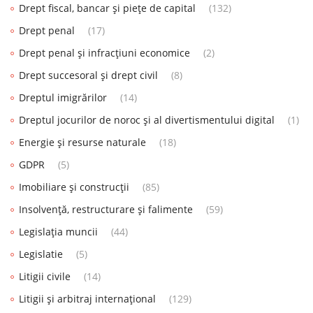
Drept fiscal, bancar și piețe de capital
(132)
Drept penal
(17)
Drept penal și infracțiuni economice
(2)
Drept succesoral și drept civil
(8)
Dreptul imigrărilor
(14)
Dreptul jocurilor de noroc și al divertismentului digital
(1)
Energie și resurse naturale
(18)
GDPR
(5)
Imobiliare și construcții
(85)
Insolvență, restructurare și falimente
(59)
Legislația muncii
(44)
Legislatie
(5)
Litigii civile
(14)
Litigii și arbitraj internațional
(129)