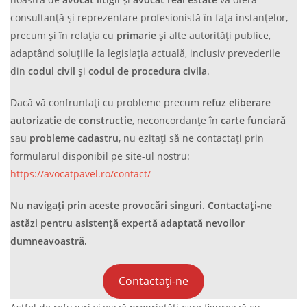
consultanță și reprezentare profesionistă în fața instanțelor,
precum și în relația cu
primarie
și alte autorități publice,
adaptând soluțiile la legislația actuală, inclusiv prevederile
din
codul civil
și
codul de procedura civila
.
Dacă vă confruntați cu probleme precum
refuz eliberare
autorizatie de constructie
, neconcordanțe în
carte funciară
sau
probleme cadastru
, nu ezitați să ne contactați prin
formularul disponibil pe site-ul nostru:
https://avocatpavel.ro/contact/
Nu navigați prin aceste provocări singuri. Contactați-ne
astăzi pentru asistență expertă adaptată nevoilor
dumneavoastră.
Contactați-ne