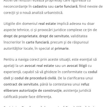
Astfel de refuzuri vizează proprietăți care figurează cu
neconcordanțe în
cadastru
sau
carte funciară
, fiind nevoie de
corecții și o nouă analiză urbanistică.
Litigiile din domeniul
real estate
implică adesea nu doar
aspecte tehnice, ci și provocări juridice complexe ce țin de
drept de proprietate
,
drept de servitute
, validitatea
înscrierilor în
carte funciară
, precum și de răspunsul
autorităților locale, în special al
primarie
.
Pentru a naviga corect prin aceste situații, este esențial să
apelați la un
avocat real estate
sau un
avocat litigii
cu
experiență, capabil să vă ghideze în conformitate cu
codul
civil
și
codul de procedură civilă
. De la clarificarea unui
contract de servitute
, până la contestarea unui
refuz
eliberare autorizație de construcție
, asistența juridică
calificată poate face diferența.