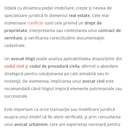
Odată cu dinamica pieței imobiliare, crește și nevoia de
specializare juridică în domeniul
real estate
. Cele mai
numeroase
conflicte
sunt cele privind un
drept de
proprietate
, interpretarea sau contestarea unui
contract de
servitute
, și verificarea corectitudinii documentației
cadastrale.
Un
avocat litigii
poate analiza aplicabilitatea dispozițiilor din
codul civil
și
codul de procedură civila
, oferind o abordare
strategică pentru soluționarea pe cale amiabilă sau în
instanță. De asemenea, implicarea unui
avocat civil
este
recomandată când litigiul implică elemente patrimoniale sau
succesorale.
Este important ca orice tranzacție sau modificare juridică
asupra unui imobil să fie atent verificată, și prin consultarea
unui
avocat urbanism
, care are experiența necesară pentru