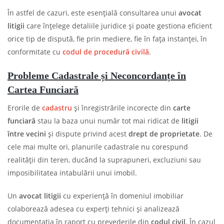
În astfel de cazuri, este esențială consultarea unui
avocat
litigii
care înțelege detaliile juridice și poate gestiona eficient
orice tip de dispută, fie prin mediere, fie în fața instanței, în
conformitate cu
codul de procedură civilă
.
Probleme Cadastrale și Neconcordanțe în
Cartea Funciară
Erorile de
cadastru
și înregistrările incorecte din
carte
funciară
stau la baza unui număr tot mai ridicat de
litigii
între vecini
și dispute privind acest
drept de proprietate
. De
cele mai multe ori, planurile cadastrale nu corespund
realității din teren, ducând la suprapuneri, excluziuni sau
imposibilitatea intabulării unui imobil.
Un
avocat litigii
cu experiență în domeniul imobiliar
colaborează adesea cu experți tehnici și analizează
documentația în raport cu prevederile din
codul civil
. În cazul