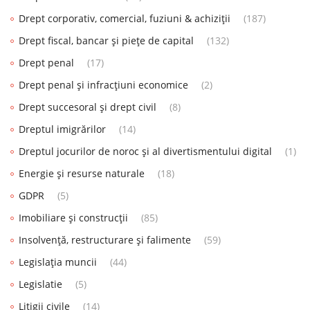
Drept corporativ, comercial, fuziuni & achiziții
(187)
Drept fiscal, bancar și piețe de capital
(132)
Drept penal
(17)
Drept penal și infracțiuni economice
(2)
Drept succesoral și drept civil
(8)
Dreptul imigrărilor
(14)
Dreptul jocurilor de noroc și al divertismentului digital
(1)
Energie și resurse naturale
(18)
GDPR
(5)
Imobiliare și construcții
(85)
Insolvență, restructurare și falimente
(59)
Legislația muncii
(44)
Legislatie
(5)
Litigii civile
(14)