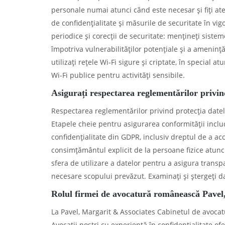
personale numai atunci când este necesar și fiți atenț
de confidențialitate și măsurile de securitate în vig
periodice și corecții de securitate: mențineți sisteme
împotriva vulnerabilităților potențiale și a ameninț
utilizați rețele Wi-Fi sigure și criptate, în special a
Wi-Fi publice pentru activități sensibile.
Asigurați respectarea reglementărilor privin
Respectarea reglementărilor privind protecția datelo
Etapele cheie pentru asigurarea conformității includ:
confidențialitate din GDPR, inclusiv dreptul de a ac
consimțământul explicit de la persoane fizice atunci 
sfera de utilizare a datelor pentru a asigura transp
necesare scopului prevăzut. Examinați și ștergeți da
Rolul firmei de avocatură românească Pavel,
La Pavel, Margarit & Associates Cabinetul de avocat
Avocații noștri cu experiență în confidențialitate of