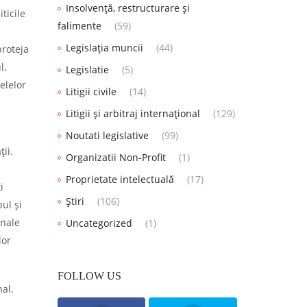
Insolvență, restructurare și
ticile
falimente
(59)
Legislația muncii
(44)
proteja
l,
Legislatie
(5)
țelelor
Litigii civile
(14)
Litigii și arbitraj internațional
(129)
Noutati legislative
(99)
ii.
Organizatii Non-Profit
(1)
Proprietate intelectuală
(17)
i
Știri
(106)
ul și
onale
Uncategorized
(1)
lor
FOLLOW US
al.