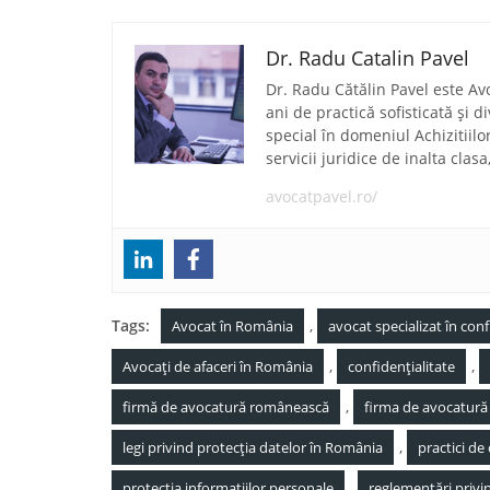
Dr. Radu Catalin Pavel
Dr. Radu Cătălin Pavel este Av
ani de practică sofisticată și 
special în domeniul Achizitiilo
servicii juridice de inalta clas
avocatpavel.ro/
Tags:
,
Avocat în România
avocat specializat în conf
,
,
Avocați de afaceri în România
confidențialitate
,
firmă de avocatură românească
firma de avocatură
,
legi privind protecția datelor în România
practici de
,
protecția informațiilor personale
reglementări privi