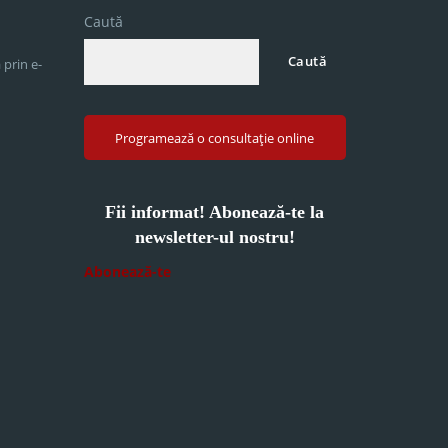
Caută
Caută
 prin e-
Programează o consultație online
Fii informat! Abonează-te la
newsletter-ul nostru!
Abonează-te