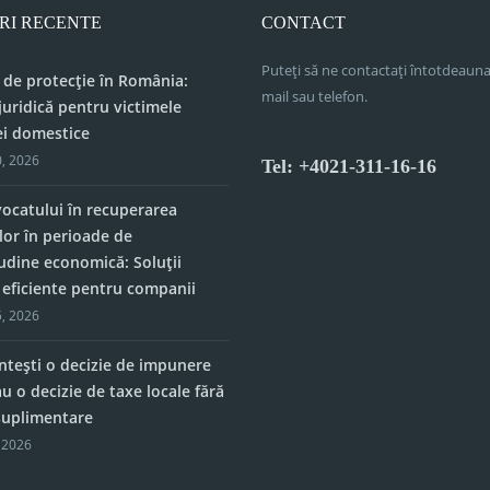
RI RECENTE
CONTACT
Puteți să ne contactați întotdeauna
 de protecție în România:
mail sau telefon.
juridică pentru victimele
ei domestice
, 2026
Tel: +4021-311-16-16
vocatului în recuperarea
lor în perioade de
tudine economică: Soluții
e eficiente pentru companii
, 2026
tești o decizie de impunere
u o decizie de taxe locale fără
 suplimentare
 2026