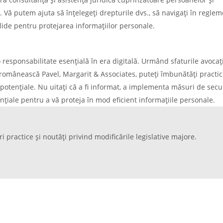
r. Vă putem ajuta să înțelegeți drepturile dvs., să navigați în reglem
solide pentru protejarea informațiilor personale.
responsabilitate esențială în era digitală. Urmând sfaturile avocaț
 românească Pavel, Margarit & Associates, puteți îmbunătăți practic
e potențiale. Nu uitați că a fi informat, a implementa măsuri de secur
ențiale pentru a vă proteja în mod eficient informațiile personale.
ri practice și noutăți privind modificările legislative majore.