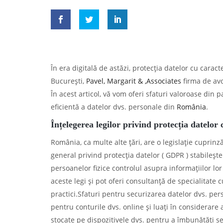
În era digitală de astăzi, protecția datelor cu cara
București,
Pavel, Margarit & ,Associates
firma de avo
În acest articol, vă vom oferi sfaturi valoroase din 
eficientă a datelor dvs. personale din
România
.
Înțelegerea legilor privind protecția datelo
România, ca multe alte țări, are o legislație cupri
general privind protecția datelor ( GDPR ) stabileșt
persoanelor fizice controlul asupra informațiilor lor
aceste legi și pot oferi consultanță de specialitate c
practici.Sfaturi pentru securizarea datelor dvs. pers
pentru conturile dvs. online și luați în considerare ac
stocate pe dispozitivele dvs. pentru a îmbunătăți sec