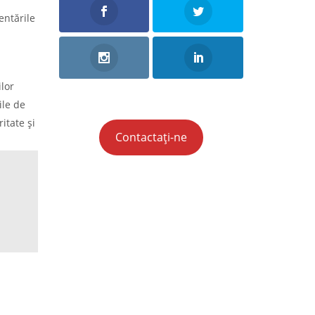
entările
ilor
ile de
itate și
Contactați-ne