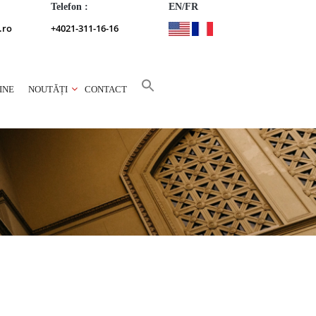
Telefon :
EN/FR
.ro
+4021-311-16-16
INE
NOUTĂȚI
CONTACT