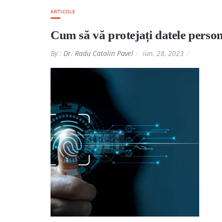
ARTICOLE
Cum să vă protejați datele person
By :
Dr. Radu Catalin Pavel
iun. 28, 2023