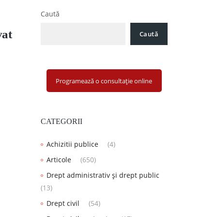
Caută
vat
Caută
Programează o consultație online
CATEGORII
Achizitii publice
(4)
Articole
(650)
Drept administrativ și drept public
(13)
Drept civil
(54)