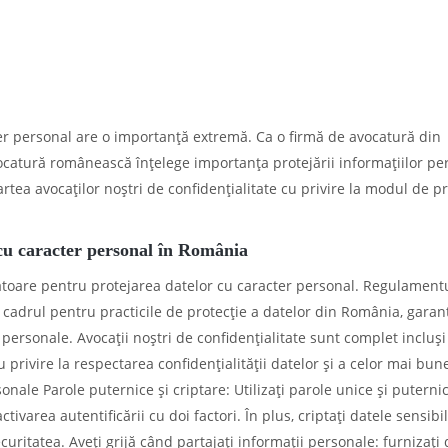
cter personal are o importanță extremă. Ca o firmă de avocatură din
catură românească înțelege importanța protejării informațiilor pe
partea avocaților noștri de confidențialitate cu privire la modul de p
r cu caracter personal în România
nzătoare pentru protejarea datelor cu caracter personal. Regulament
e cadrul pentru practicile de protecție a datelor din România, gara
 personale. Avocații noștri de confidențialitate sunt complet incluși
u privire la respectarea confidențialității datelor și a celor mai bun
onale Parole puternice și criptare: Utilizați parole unice și puterni
tivarea autentificării cu doi factori. În plus, criptați datele sensibi
uritatea. Aveți grijă când partajați informații personale: furnizați 