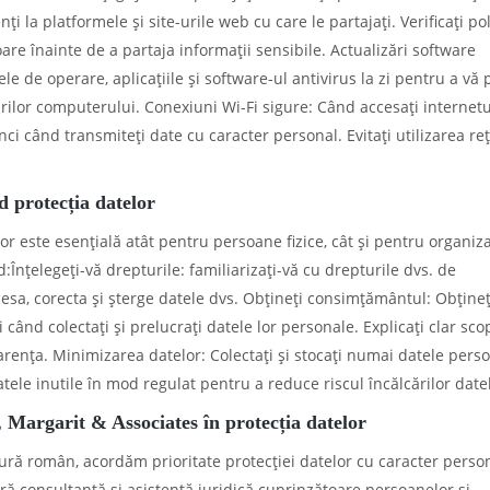
i la platformele și site-urile web cu care le partajați. Verificați poli
oare înainte de a partaja informații sensibile. Actualizări software
le de operare, aplicațiile și software-ul antivirus la zi pentru a vă 
ărilor computerului. Conexiuni Wi-Fi sigure: Când accesați internetu
tunci când transmiteți date cu caracter personal. Evitați utilizarea re
d protecția datelor
r este esențială atât pentru persoane fizice, cât și pentru organizaț
Înțelegeți-vă drepturile: familiarizați-vă cu drepturile dvs. de
cesa, corecta și șterge datele dvs. Obțineți consimțământul: Obțineț
când colectați și prelucrați datele lor personale. Explicați clar scop
arența. Minimizarea datelor: Colectați și stocați numai datele pers
tele inutile în mod regulat pentru a reduce riscul încălcărilor date
 Margarit & Associates în protecția datelor
ură român, acordăm prioritate protecției datelor cu caracter person
eră consultanță și asistență juridică cuprinzătoare persoanelor și