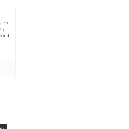
te 17
 în
erind
nia