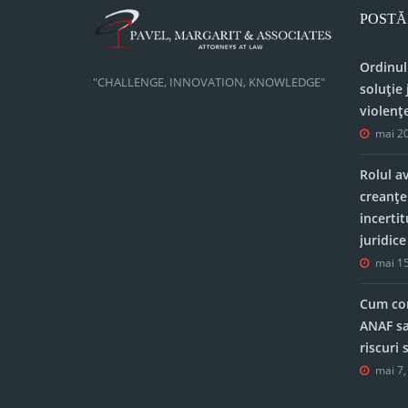
POSTĂ
Ordinul
"CHALLENGE, INNOVATION, KNOWLEDGE"
soluție 
violenț
mai 20
Rolul a
creanțe
incerti
juridic
mai 15
Cum con
ANAF sa
riscuri
mai 7,