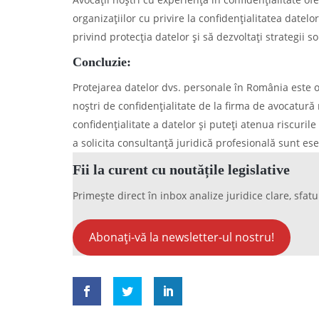
organizațiilor cu privire la confidențialitatea datelo
privind protecția datelor și să dezvoltați strategii 
Concluzie:
Protejarea datelor dvs. personale în România este o 
noștri de confidențialitate de la firma de avocatură
confidențialitate a datelor și puteți atenua riscuril
a solicita consultanță juridică profesională sunt es
Fii la curent cu noutățile legislative
Primește direct în inbox analize juridice clare, sfatu
Abonați-vă la newsletter-ul nostru!