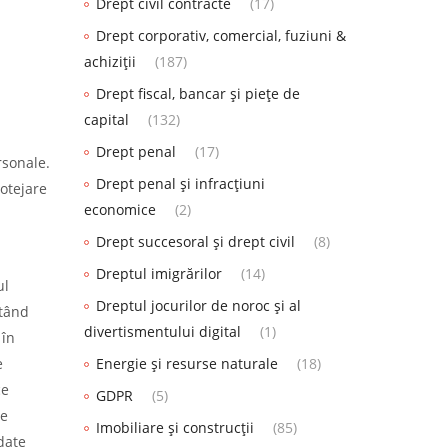
Drept civil contracte
(17)
Drept corporativ, comercial, fuziuni &
achiziții
(187)
Drept fiscal, bancar și piețe de
capital
(132)
Drept penal
(17)
rsonale.
Drept penal și infracțiuni
rotejare
economice
(2)
Drept succesoral și drept civil
(8)
Dreptul imigrărilor
(14)
ul
Dreptul jocurilor de noroc și al
ntând
divertismentului digital
(1)
 în
e
Energie și resurse naturale
(18)
ce
GDPR
(5)
le
Imobiliare și construcții
(85)
date