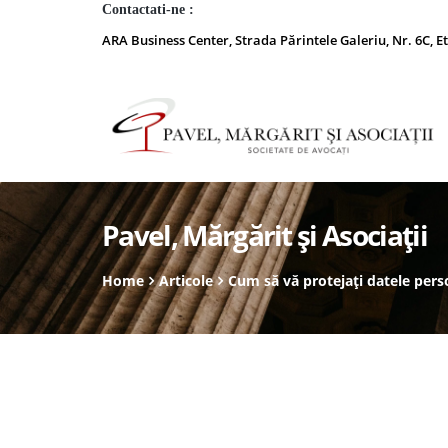
Contactati-ne :
ARA Business Center, Strada Părintele Galeriu, Nr. 6C, Et
Pavel, Mărgărit și Asociații
Home
Articole
Cum să vă protejați datele perso