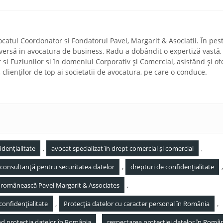
ocatul Coordonator si Fondatorul Pavel, Margarit & Asociatii. În pes
diversă in avocatura de business, Radu a dobândit o expertiză vastă,
r si Fuziunilor si în domeniul Corporativ și Comercial, asistând și of
a, clienților de top ai societatii de avocatura, pe care o conduce.
,
,
idențialitate
avocat specializat în drept comercial și comercial
,
,
consultanță pentru securitatea datelor
drepturi de confidențialitate
,
 românească Pavel Margarit & Associates
,
,
 confidențialitate
Protecția datelor cu caracter personal în România
,
nd protecția datelor în România
respectarea protecției datelor în Româ