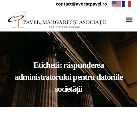
contact@avocatpavel.ro
Etichetă:
răspunderea
administratorului pentru datoriile
societății