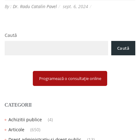
By :
Dr. Radu Catalin Pavel
sept. 6, 2024
Caută
Caută
Programează o consultație online
CATEGORII
Achizitii publice
(4)
Articole
(650)
Drept administrativ și drept public
(13)