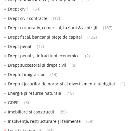
Drept civil
(54)
Drept civil contracte
(17)
Drept corporativ, comercial, fuziuni & achiziții
(187)
Drept fiscal, bancar și piețe de capital
(132)
Drept penal
(17)
Drept penal și infracțiuni economice
(2)
Drept succesoral și drept civil
(8)
Dreptul imigrărilor
(14)
Dreptul jocurilor de noroc și al divertismentului digital
(1)
Energie și resurse naturale
(18)
GDPR
(5)
Imobiliare și construcții
(85)
Insolvență, restructurare și falimente
(59)
Legislația muncii
(44)