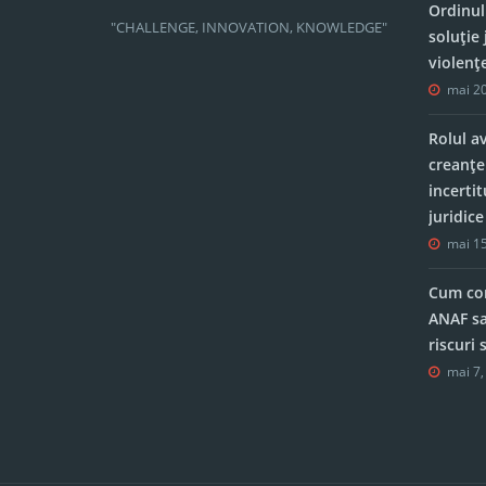
Ordinul
"CHALLENGE, INNOVATION, KNOWLEDGE"
soluție 
violenț
mai 20
Rolul a
creanțe
incerti
juridic
mai 15
Cum con
ANAF sa
riscuri
mai 7,