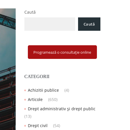
Caută
Caută
Programează o consultație online
CATEGORII
Achizitii publice
(4)
Articole
(650)
Drept administrativ și drept public
(13)
Drept civil
(54)