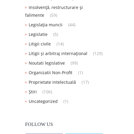
Insolvență, restructurare și
falimente
(59)
Legislația muncii
(44)
Legislatie
(5)
Litigii civile
(14)
Litigii și arbitraj internațional
(129)
Noutati legislative
(99)
Organizatii Non-Profit
(1)
Proprietate intelectuală
(17)
Știri
(106)
Uncategorized
(1)
FOLLOW US