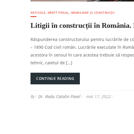
ARTICOLE
,
DREPT PENAL
,
IMOBILIARE ȘI CONSTRUCȚII
Litigii în construcții în România
Răspunderea constructorului pentru lucrările de co
– 1890 Cod civil român. Lucrările executate în Ro
acestora în sensul în care acestea trebuie să respecte
tehnic, caietul de […]
CONTINUE READING
By :
Dr. Radu Catalin Pavel
mai 17, 2022