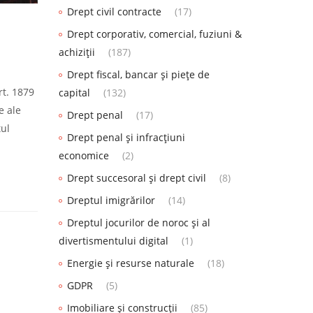
Drept civil contracte
(17)
Drept corporativ, comercial, fuziuni &
achiziții
(187)
Drept fiscal, bancar și piețe de
rt. 1879
capital
(132)
e ale
Drept penal
(17)
tul
Drept penal și infracțiuni
economice
(2)
Drept succesoral și drept civil
(8)
Dreptul imigrărilor
(14)
Dreptul jocurilor de noroc și al
divertismentului digital
(1)
Energie și resurse naturale
(18)
GDPR
(5)
Imobiliare și construcții
(85)