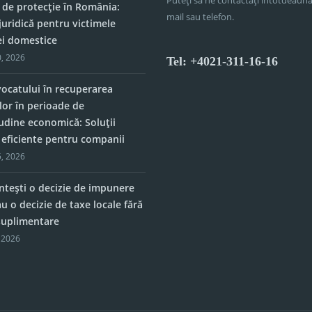
 de protecție în România:
mail sau telefon.
juridică pentru victimele
ei domestice
, 2026
Tel: +4021-311-16-16
vocatului în recuperarea
lor în perioade de
tudine economică: Soluții
e eficiente pentru companii
, 2026
tești o decizie de impunere
u o decizie de taxe locale fără
 suplimentare
 2026