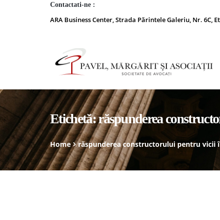
Contactati-ne :
ARA Business Center, Strada Părintele Galeriu, Nr. 6C, Et
Etichetă:
răspunderea constructor
Home
răspunderea constructorului pentru vicii 