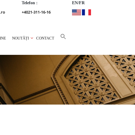
Telefon :
EN/FR
.ro
+4021-311-16-16
INE
NOUTĂȚI
CONTACT