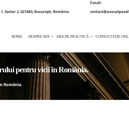
Email:
 1, Sector 2, 021683, București, România
contact@avocatpavel
HOME
DESPRE NOI
ARII DE PRACTICĂ
CONSULTAȚIE ONL
ului pentru vicii în România.
în România.