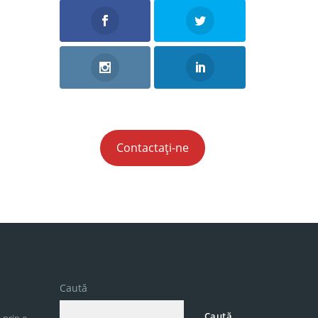
Contactați-ne
Caută
Caută
 prin e-