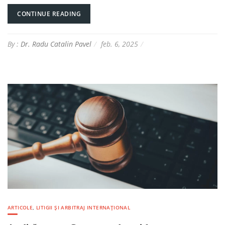
CONTINUE READING
By :
Dr. Radu Catalin Pavel
feb. 6, 2025
ARTICOLE
,
LITIGII ȘI ARBITRAJ INTERNAȚIONAL