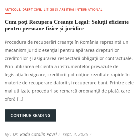
ARTICOLE
,
DREPT CIVIL
,
LITIGII ȘI ARBITRAJ INTERNAȚIONAL
Cum poți Recupera Creanțe Legal: Soluții eficiente
pentru persoane fizice și juridice
Procedura de recuperări creanțe în România reprezintă un
mecanism juridic esențial pentru apărarea drepturilor
creditorilor și asigurarea respectării obligațiilor contractuale.
Prin utilizarea eficientă a instrumentelor prevăzute de
legislația în vigoare, creditorii pot obține rezultate rapide în
materie de recuperare datorii și recuperare bani. Printre cele
mai utilizate proceduri se remarcă ordonanță de plată, care
oferă […]
CONTINUE READING
By :
Dr. Radu Catalin Pavel
sept. 4, 2025