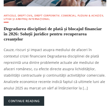
ARTICOLE
,
DREPT CIVIL
,
DREPT CORPORATIV, COMERCIAL, FUZIUNI & ACHIZIȚII
,
LITIGII ȘI ARBITRAJ INTERNAȚIONAL
Degradarea disciplinei de plată și blocajul financiar
în 2026: Soluții juridice pentru recuperarea
creanțelor
Cauze, riscuri și impact asupra mediului de afaceri în
contextul crizei financiare Degradarea disciplinei de plată
reprezintă una dintre problemele actuale ale mediului de
afaceri românesc, cu efecte directe asupra lichidităților,
stabilității contractuale și continuității activităților comerciale.
Analizele economice recente indică faptul că ultimele luni ale
anului 2025 au marcat un vârf al întârzierilor la […]
CONTINUE READING