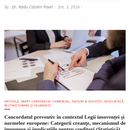
By :
Dr. Radu Catalin Pavel
feb. 3, 2026
ARTICOLE
,
DREPT CORPORATIV, COMERCIAL, FUZIUNI & ACHIZIȚII
,
INSOLVENȚĂ,
RESTRUCTURARE ȘI FALIMENTE
Concordatul preventiv în contextul Legii insovenței și
normelor europene: Categorii creanțe, mecanismul de
impunere și implicațiile pentru creditori (Statistică)