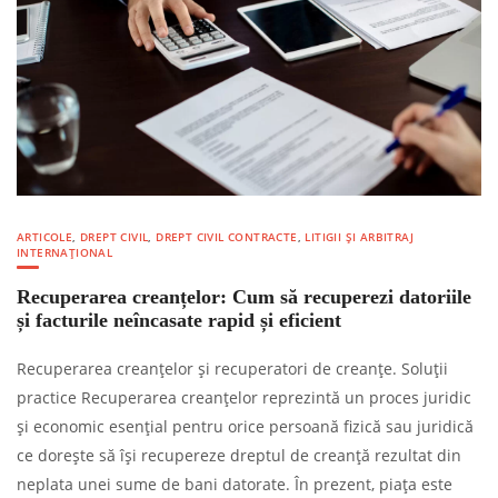
ARTICOLE
,
DREPT CIVIL
,
DREPT CIVIL CONTRACTE
,
LITIGII ȘI ARBITRAJ
INTERNAȚIONAL
Recuperarea creanțelor: Cum să recuperezi datoriile
și facturile neîncasate rapid și eficient
Recuperarea creanțelor și recuperatori de creanțe. Soluții
practice Recuperarea creanțelor reprezintă un proces juridic
și economic esențial pentru orice persoană fizică sau juridică
ce dorește să își recupereze dreptul de creanță rezultat din
neplata unei sume de bani datorate. În prezent, piața este