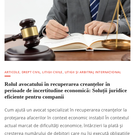
ARTICOLE
,
DREPT CIVIL
,
LITIGII CIVILE
,
LITIGII ȘI ARBITRAJ INTERNAȚIONAL
Rolul avocatului în recuperarea creanțelor în
perioade de incertitudine economică: Soluții juridice
eficiente pentru companii
Cum ajută un avocat specializat în recuperarea creanțelor la
protejarea afacerilor în context economic instabil În contextul
actual marcat de dificultăți economice, întârzieri la plată și
creșterea numărului de debitori care nu își execută obligațiile