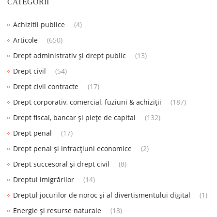
CATEGORII
Achizitii publice
(4)
Articole
(650)
Drept administrativ și drept public
(13)
Drept civil
(54)
Drept civil contracte
(17)
Drept corporativ, comercial, fuziuni & achiziții
(187)
Drept fiscal, bancar și piețe de capital
(132)
Drept penal
(17)
Drept penal și infracțiuni economice
(2)
Drept succesoral și drept civil
(8)
Dreptul imigrărilor
(14)
Dreptul jocurilor de noroc și al divertismentului digital
(1)
Energie și resurse naturale
(18)