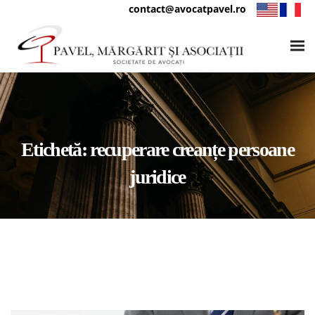
contact@avocatpavel.ro
Etichetă:
recuperare creanțe persoane
juridice