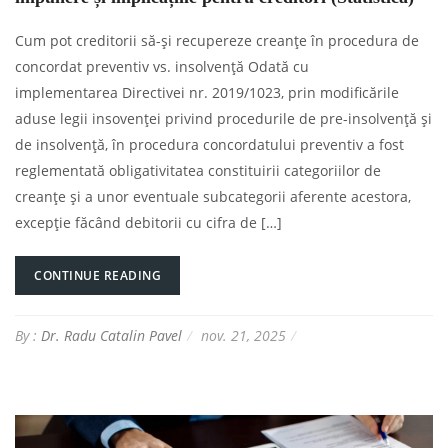
Cum pot creditorii să-și recupereze creanțe în procedura de
concordat preventiv vs. insolvență Odată cu
implementarea Directivei nr. 2019/1023, prin modificările
aduse legii insovenței privind procedurile de pre-insolvență și
de insolvență, în procedura concordatului preventiv a fost
reglementată obligativitatea constituirii categoriilor de
creanțe și a unor eventuale subcategorii aferente acestora,
excepție făcând debitorii cu cifra de […]
CONTINUE READING
By :
Dr. Radu Catalin Pavel
nov. 21, 2025