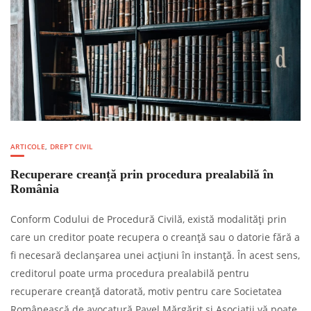
ARTICOLE
,
DREPT CIVIL
Recuperare creanță prin procedura prealabilă în
România
Conform Codului de Procedură Civilă, există modalități prin
care un creditor poate recupera o creanță sau o datorie fără a
fi necesară declanșarea unei acțiuni în instanță. În acest sens,
creditorul poate urma procedura prealabilă pentru
recuperare creanță datorată, motiv pentru care Societatea
Românească de avocatură Pavel Mărgărit și Asociații vă poate