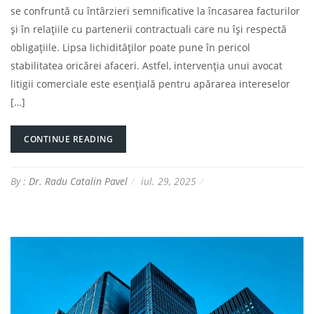
se confruntă cu întârzieri semnificative la încasarea facturilor
și în relațiile cu partenerii contractuali care nu își respectă
obligațiile. Lipsa lichidităților poate pune în pericol
stabilitatea oricărei afaceri. Astfel, intervenția unui avocat
litigii comerciale este esențială pentru apărarea intereselor
[…]
CONTINUE READING
By :
Dr. Radu Catalin Pavel
iul. 29, 2025