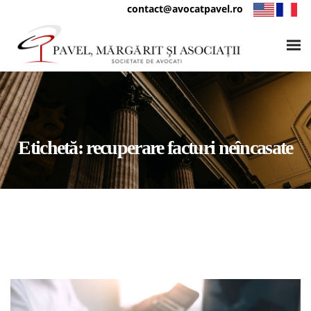
contact@avocatpavel.ro
Etichetă:
recuperare facturi neîncasate