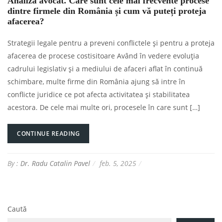
Analiză avocat. Care sunt cele mai frecvente procese
dintre firmele din România și cum vă puteți proteja
afacerea?
Strategii legale pentru a preveni conflictele și pentru a proteja
afacerea de procese costisitoare Având în vedere evoluția
cadrului legislativ și a mediului de afaceri aflat în continuă
schimbare, multe firme din România ajung să intre în
conflicte juridice ce pot afecta activitatea și stabilitatea
acestora. De cele mai multe ori, procesele în care sunt […]
CONTINUE READING
By :
Dr. Radu Catalin Pavel
feb. 5, 2025
Caută