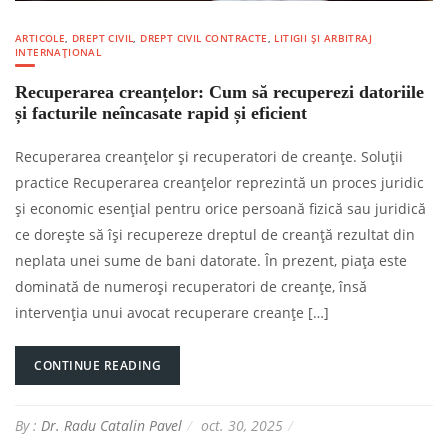
ARTICOLE
,
DREPT CIVIL
,
DREPT CIVIL CONTRACTE
,
LITIGII ȘI ARBITRAJ
INTERNAȚIONAL
Recuperarea creanțelor: Cum să recuperezi datoriile
și facturile neîncasate rapid și eficient
Recuperarea creanțelor și recuperatori de creanțe. Soluții
practice Recuperarea creanțelor reprezintă un proces juridic
și economic esențial pentru orice persoană fizică sau juridică
ce dorește să își recupereze dreptul de creanță rezultat din
neplata unei sume de bani datorate. În prezent, piața este
dominată de numeroși recuperatori de creanțe, însă
intervenția unui avocat recuperare creanțe […]
CONTINUE READING
By :
Dr. Radu Catalin Pavel
oct. 30, 2025