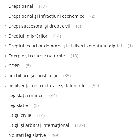
Drept penal
(17)
Drept penal și infracțiuni economice
(2)
Drept succesoral și drept civil
(8)
Dreptul imigrărilor
(14)
Dreptul jocurilor de noroc și al divertismentului digital
(1)
Energie și resurse naturale
(18)
GDPR
(5)
Imobiliare și construcții
(85)
Insolvență, restructurare și falimente
(59)
Legislația muncii
(44)
Legislatie
(5)
Litigii civile
(14)
Litigii și arbitraj internațional
(129)
Noutati legislative
(99)