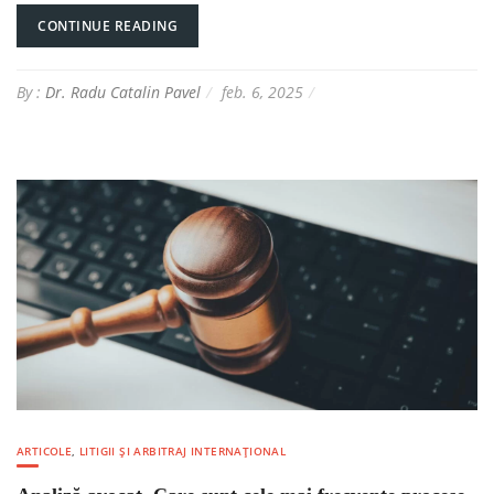
CONTINUE READING
By :
Dr. Radu Catalin Pavel
feb. 6, 2025
ARTICOLE
,
LITIGII ȘI ARBITRAJ INTERNAȚIONAL