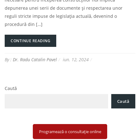
depunerea unei serii de documente și respectarea unor
reguli stricte impuse de legislația actuală, devenind o
procedură din […]
CONTINUE READING
By :
Dr. Radu Catalin Pavel
iun. 12, 2024
Caută
Caută
Programează o consultație online