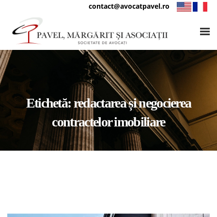
contact@avocatpavel.ro
Etichetă:
redactarea și negocierea
contractelor imobiliare