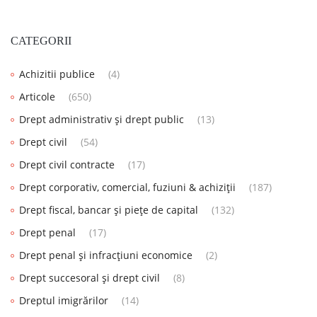
CATEGORII
Achizitii publice
(4)
Articole
(650)
Drept administrativ și drept public
(13)
Drept civil
(54)
Drept civil contracte
(17)
Drept corporativ, comercial, fuziuni & achiziții
(187)
Drept fiscal, bancar și piețe de capital
(132)
Drept penal
(17)
Drept penal și infracțiuni economice
(2)
Drept succesoral și drept civil
(8)
Dreptul imigrărilor
(14)