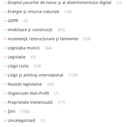
Dreptul jocurilor de noroc și al divertismentului digital
(1)
Energie și resurse naturale
(18)
GDPR
(5)
Imobiliare și construcții
(85)
Insolvență, restructurare și falimente
(59)
Legislația muncii
(44)
Legislatie
(5)
Litigii civile
(14)
Litigii și arbitraj internațional
(129)
Noutati legislative
(99)
Organizatii Non-Profit
(1)
Proprietate intelectuală
(17)
Știri
(106)
Uncategorized
(1)