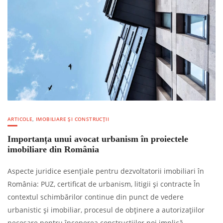
ARTICOLE
,
IMOBILIARE ȘI CONSTRUCȚII
Importanța unui avocat urbanism în proiectele
imobiliare din România
Aspecte juridice esențiale pentru dezvoltatorii imobiliari în
România: PUZ, certificat de urbanism, litigii și contracte În
contextul schimbărilor continue din punct de vedere
urbanistic și imobiliar, procesul de obținere a autorizațiilor
necesare pentru începerea construcțiilor noi implică