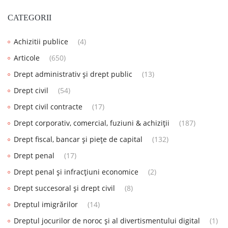
CATEGORII
Achizitii publice
(4)
Articole
(650)
Drept administrativ și drept public
(13)
Drept civil
(54)
Drept civil contracte
(17)
Drept corporativ, comercial, fuziuni & achiziții
(187)
Drept fiscal, bancar și piețe de capital
(132)
Drept penal
(17)
Drept penal și infracțiuni economice
(2)
Drept succesoral și drept civil
(8)
Dreptul imigrărilor
(14)
Dreptul jocurilor de noroc și al divertismentului digital
(1)