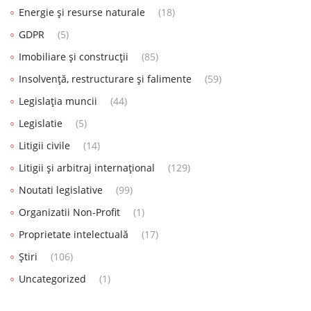
Energie și resurse naturale
(18)
GDPR
(5)
Imobiliare și construcții
(85)
Insolvență, restructurare și falimente
(59)
Legislația muncii
(44)
Legislatie
(5)
Litigii civile
(14)
Litigii și arbitraj internațional
(129)
Noutati legislative
(99)
Organizatii Non-Profit
(1)
Proprietate intelectuală
(17)
Știri
(106)
Uncategorized
(1)