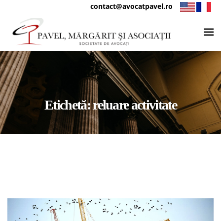
contact@avocatpavel.ro
Etichetă:
reluare activitate