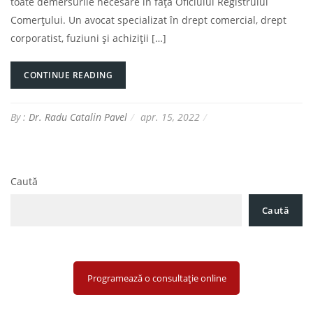
toate demersurile necesare în fața Oficiului Registrului
Comerțului. Un avocat specializat în drept comercial, drept
corporatist, fuziuni și achiziții […]
CONTINUE READING
By :
Dr. Radu Catalin Pavel
apr. 15, 2022
Caută
Caută
Programează o consultație online