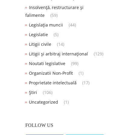
Insolvență, restructurare și
falimente
(59)
Legislația muncii
(44)
Legislatie
(5)
Litigii civile
(14)
Litigii și arbitraj internațional
(129)
Noutati legislative
(99)
Organizatii Non-Profit
(1)
Proprietate intelectuală
(17)
Știri
(106)
Uncategorized
(1)
FOLLOW US