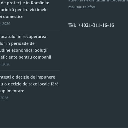
 de protecție în România:
mail sau telefon.
juridică pentru victimele
ei domestice
, 2026
Tel: +4021-311-16-16
vocatului în recuperarea
lor în perioade de
tudine economică: Soluții
e eficiente pentru companii
, 2026
tești o decizie de impunere
u o decizie de taxe locale fără
 suplimentare
 2026