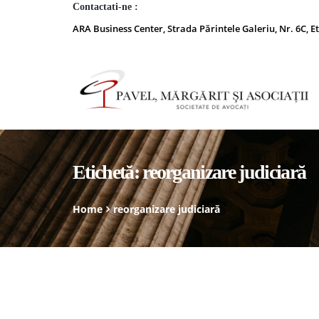
Contactati-ne :
ARA Business Center, Strada Părintele Galeriu, Nr. 6C, Et
Etichetă:
reorganizare judiciară
Home
reorganizare judiciară