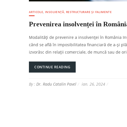
ARTICOLE
,
INSOLVENȚĂ, RESTRUCTURARE ȘI FALIMENTE
Prevenirea insolvenței în Români
Modalități de prevenire a insolvenței în România In
când se află în imposibilitatea financiară de a-și plăt
izvorăsc din relații comerciale, de muncă sau de ori
CONTINUE READING
By :
Dr. Radu Catalin Pavel
ian. 26, 2024