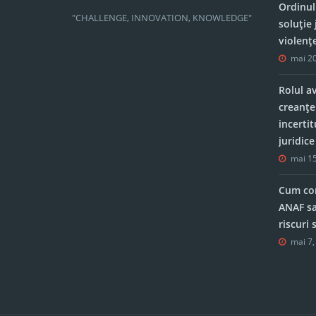
Ordinul
"CHALLENGE, INNOVATION, KNOWLEDGE"
soluție 
violenț
mai 20
Rolul a
creanțe
incerti
juridic
mai 15
Cum con
ANAF sa
riscuri
mai 7,