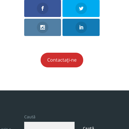
Contactați-ne
Caută
Caută
 prin e-