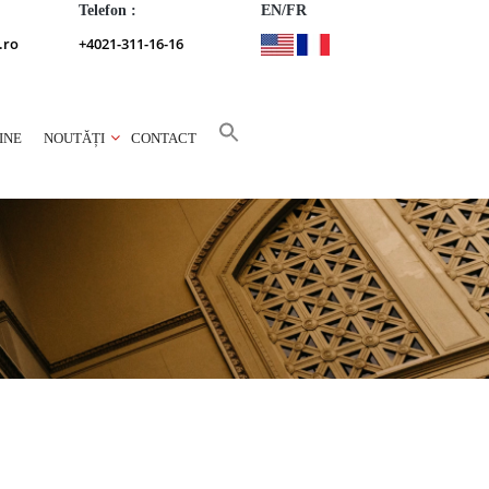
Telefon :
EN/FR
.ro
+4021-311-16-16
INE
NOUTĂȚI
CONTACT