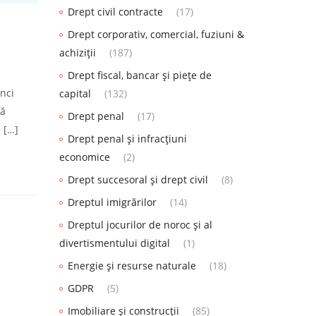
Drept civil contracte
(17)
Drept corporativ, comercial, fuziuni &
achiziții
(187)
Drept fiscal, bancar și piețe de
nci
capital
(132)
că
Drept penal
(17)
 […]
Drept penal și infracțiuni
economice
(2)
Drept succesoral și drept civil
(8)
Dreptul imigrărilor
(14)
Dreptul jocurilor de noroc și al
divertismentului digital
(1)
Energie și resurse naturale
(18)
GDPR
(5)
Imobiliare și construcții
(85)