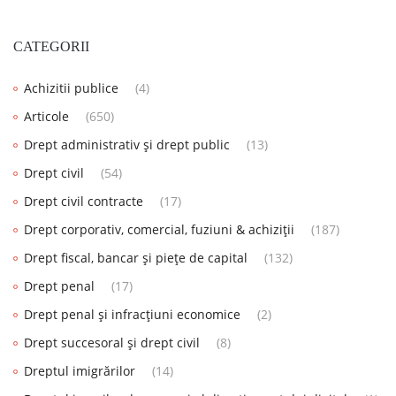
CATEGORII
Achizitii publice
(4)
Articole
(650)
Drept administrativ și drept public
(13)
Drept civil
(54)
Drept civil contracte
(17)
Drept corporativ, comercial, fuziuni & achiziții
(187)
Drept fiscal, bancar și piețe de capital
(132)
Drept penal
(17)
Drept penal și infracțiuni economice
(2)
Drept succesoral și drept civil
(8)
Dreptul imigrărilor
(14)