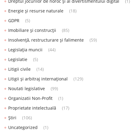
Dreptul jocurilor de noroc și al divertismentului digital
(1)
Energie și resurse naturale
(18)
GDPR
(5)
Imobiliare și construcții
(85)
Insolvență, restructurare și falimente
(59)
Legislația muncii
(44)
Legislatie
(5)
Litigii civile
(14)
Litigii și arbitraj internațional
(129)
Noutati legislative
(99)
Organizatii Non-Profit
(1)
Proprietate intelectuală
(17)
Știri
(106)
Uncategorized
(1)