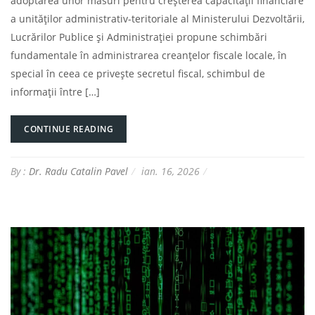
adoptarea unor măsuri pentru creșterea capacității financiare
a unităților administrativ-teritoriale al Ministerului Dezvoltării,
Lucrărilor Publice și Administrației propune schimbări
fundamentale în administrarea creanțelor fiscale locale, în
special în ceea ce privește secretul fiscal, schimbul de
informații între […]
CONTINUE READING
By :
Dr. Radu Catalin Pavel
ian. 16, 2026