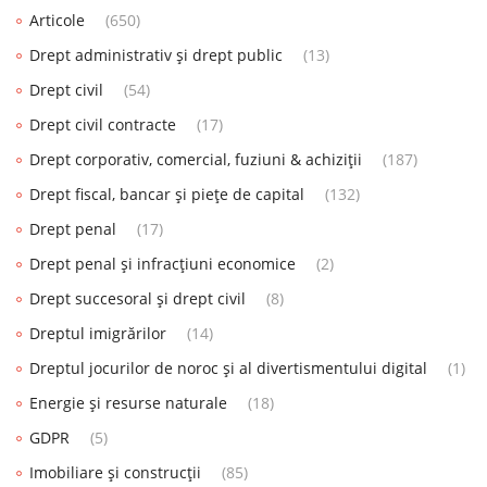
Articole
(650)
Drept administrativ și drept public
(13)
Drept civil
(54)
Drept civil contracte
(17)
Drept corporativ, comercial, fuziuni & achiziții
(187)
Drept fiscal, bancar și piețe de capital
(132)
Drept penal
(17)
Drept penal și infracțiuni economice
(2)
Drept succesoral și drept civil
(8)
Dreptul imigrărilor
(14)
Dreptul jocurilor de noroc și al divertismentului digital
(1)
Energie și resurse naturale
(18)
GDPR
(5)
Imobiliare și construcții
(85)