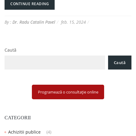
CONTINUE READING
By :
Dr. Radu Catalin Pavel
feb. 15, 2024
Caută
Caută
Programează o consultație online
CATEGORII
Achizitii publice
(4)