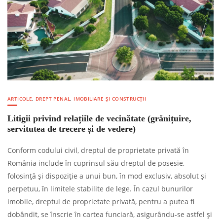
ARTICOLE
,
DREPT PENAL
,
IMOBILIARE ȘI CONSTRUCȚII
Litigii privind relațiile de vecinătate (grănițuire,
servitutea de trecere și de vedere)
Conform codului civil, dreptul de proprietate privată în
România include în cuprinsul său dreptul de posesie,
folosință și dispoziție a unui bun, în mod exclusiv, absolut și
perpetuu, în limitele stabilite de lege. În cazul bunurilor
imobile, dreptul de proprietate privată, pentru a putea fi
dobândit, se înscrie în cartea funciară, asigurându-se astfel și