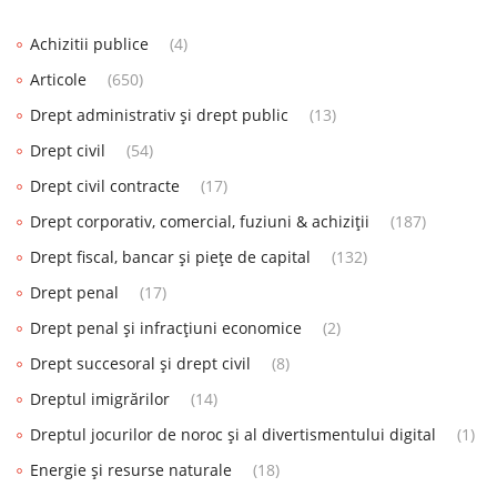
Achizitii publice
(4)
Articole
(650)
Drept administrativ și drept public
(13)
Drept civil
(54)
Drept civil contracte
(17)
Drept corporativ, comercial, fuziuni & achiziții
(187)
Drept fiscal, bancar și piețe de capital
(132)
Drept penal
(17)
Drept penal și infracțiuni economice
(2)
Drept succesoral și drept civil
(8)
Dreptul imigrărilor
(14)
Dreptul jocurilor de noroc și al divertismentului digital
(1)
Energie și resurse naturale
(18)