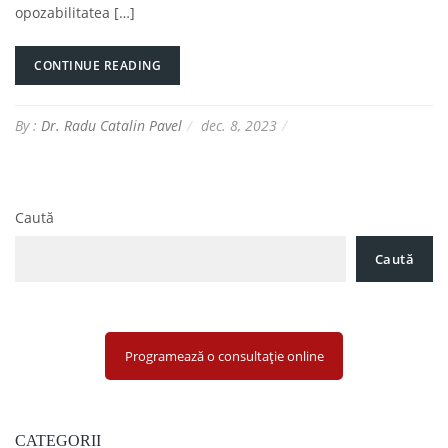
opozabilitatea […]
CONTINUE READING
By :
Dr. Radu Catalin Pavel
dec. 8, 2023
Caută
Caută
Programează o consultație online
CATEGORII