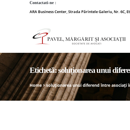
Contactati-ne :
ARA Business Center, Strada Părintele Galeriu, Nr. 6C, Et
Etichetă:
soluționarea unui difere
Home
soluționarea unui diferend între asociați