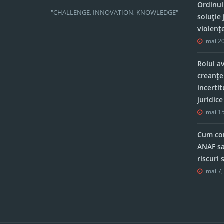
Ordinul
"CHALLENGE, INNOVATION, KNOWLEDGE"
soluție 
violenț
mai 20
Rolul a
creanțe
incerti
juridic
mai 15
Cum con
ANAF sa
riscuri
mai 7,