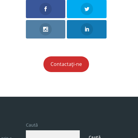
Contactați-ne
Caută
Caută
 prin e-