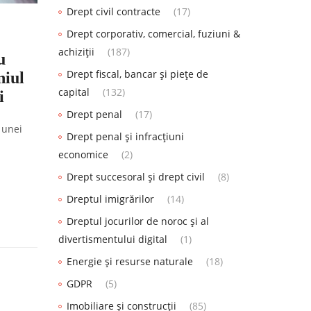
Drept civil contracte
(17)
Drept corporativ, comercial, fuziuni &
achiziții
(187)
u
Drept fiscal, bancar și piețe de
niul
capital
(132)
i
Drept penal
(17)
 unei
Drept penal și infracțiuni
economice
(2)
Drept succesoral și drept civil
(8)
Dreptul imigrărilor
(14)
Dreptul jocurilor de noroc și al
divertismentului digital
(1)
Energie și resurse naturale
(18)
GDPR
(5)
Imobiliare și construcții
(85)