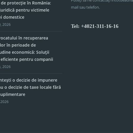
 de protecție în România:
mail sau telefon.
juridică pentru victimele
ei domestice
, 2026
Tel: +4021-311-16-16
vocatului în recuperarea
lor în perioade de
tudine economică: Soluții
e eficiente pentru companii
, 2026
tești o decizie de impunere
u o decizie de taxe locale fără
 suplimentare
 2026