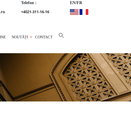
Telefon :
EN/FR
.ro
+4021-311-16-16
INE
NOUTĂȚI
CONTACT