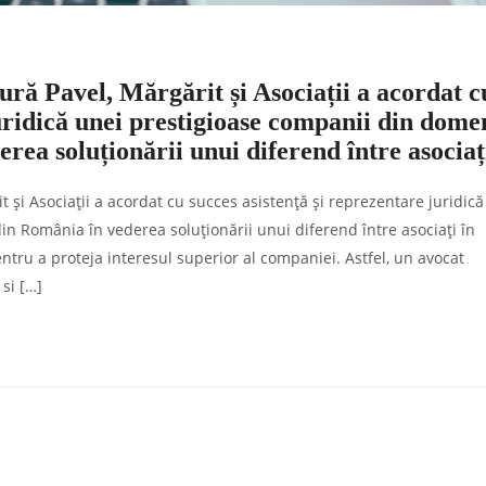
ră Pavel, Mărgărit și Asociații a acordat c
juridică unei prestigioase companii din dome
rea soluționării unui diferend între asociaț
și Asociații a acordat cu succes asistență și reprezentare juridică
in România în vederea soluționării unui diferend între asociați în
ntru a proteja interesul superior al companiei. Astfel, un avocat
 si […]