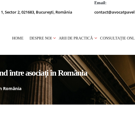
Email:
 1, Sector 2, 021683, București, România
contact@avocatpavel
HOME
DESPRE NOI
ARII DE PRACTICĂ
CONSULTAȚIE ONL
nd între asociați în România
 în România