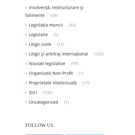
Insolvență, restructurare și
falimente
(59)
Legislația muncii
(44)
Legislatie
(5)
Litigii civile
(14)
Litigii și arbitraj internațional
(129)
Noutati legislative
(99)
Organizatii Non-Profit
(1)
Proprietate intelectuală
(17)
Știri
(106)
Uncategorized
(1)
FOLLOW US