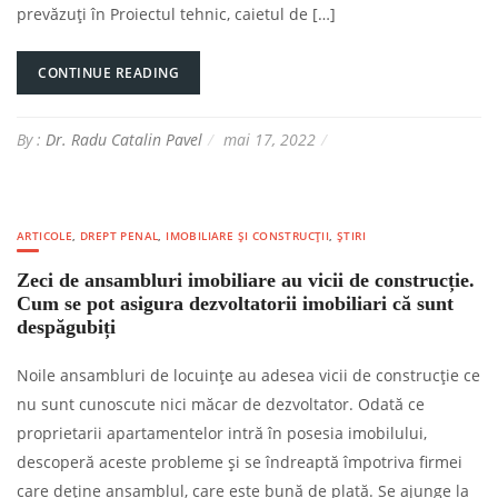
prevăzuți în Proiectul tehnic, caietul de […]
CONTINUE READING
By :
Dr. Radu Catalin Pavel
mai 17, 2022
ARTICOLE
,
DREPT PENAL
,
IMOBILIARE ȘI CONSTRUCȚII
,
ȘTIRI
Zeci de ansambluri imobiliare au vicii de construcție.
Cum se pot asigura dezvoltatorii imobiliari că sunt
despăgubiți
Noile ansambluri de locuințe au adesea vicii de construcție ce
nu sunt cunoscute nici măcar de dezvoltator. Odată ce
proprietarii apartamentelor intră în posesia imobilului,
descoperă aceste probleme și se îndreaptă împotriva firmei
care deține ansamblul, care este bună de plată. Se ajunge la