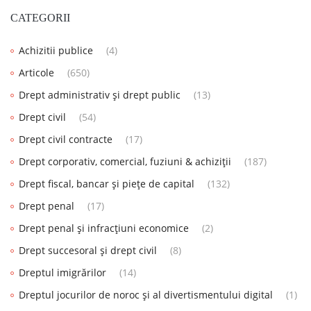
CATEGORII
Achizitii publice
(4)
Articole
(650)
Drept administrativ și drept public
(13)
Drept civil
(54)
Drept civil contracte
(17)
Drept corporativ, comercial, fuziuni & achiziții
(187)
Drept fiscal, bancar și piețe de capital
(132)
Drept penal
(17)
Drept penal și infracțiuni economice
(2)
Drept succesoral și drept civil
(8)
Dreptul imigrărilor
(14)
Dreptul jocurilor de noroc și al divertismentului digital
(1)