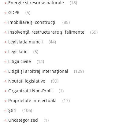
Energie și resurse naturale
(18)
GDPR
(5)
Imobiliare și construcții
(85)
Insolvență, restructurare și falimente
(59)
Legislația muncii
(44)
Legislatie
(5)
Litigii civile
(14)
Litigii și arbitraj internațional
(129)
Noutati legislative
(99)
Organizatii Non-Profit
(1)
Proprietate intelectuală
(17)
Știri
(106)
Uncategorized
(1)