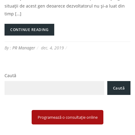
situații de acest gen deoarece dezvoltatorul nu și-a luat din
timp […]
CONTINUE READING
By :
PR Manager
dec. 4, 2019
Caută
Caută
Programează o consultație online