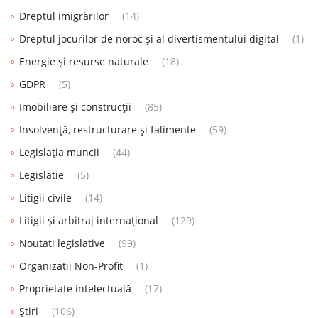
Dreptul imigrărilor
(14)
Dreptul jocurilor de noroc și al divertismentului digital
(1)
Energie și resurse naturale
(18)
GDPR
(5)
Imobiliare și construcții
(85)
Insolvență, restructurare și falimente
(59)
Legislația muncii
(44)
Legislatie
(5)
Litigii civile
(14)
Litigii și arbitraj internațional
(129)
Noutati legislative
(99)
Organizatii Non-Profit
(1)
Proprietate intelectuală
(17)
Știri
(106)