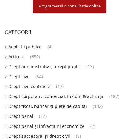
Programează o consultație online
CATEGORII
Achizitii publice
(4)
Articole
(650)
Drept administrativ și drept public
(13)
Drept civil
(54)
Drept civil contracte
(17)
Drept corporativ, comercial, fuziuni & achiziții
(187)
Drept fiscal, bancar și piețe de capital
(132)
Drept penal
(17)
Drept penal și infracțiuni economice
(2)
Drept succesoral și drept civil
(8)