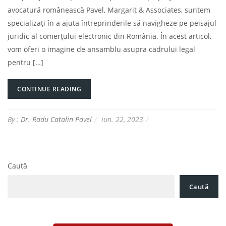
avocatură românească Pavel, Margarit & Associates, suntem
specializați în a ajuta întreprinderile să navigheze pe peisajul
juridic al comerțului electronic din România. În acest articol,
vom oferi o imagine de ansamblu asupra cadrului legal
pentru […]
CONTINUE READING
By :
Dr. Radu Catalin Pavel
iun. 22, 2023
Caută
Caută