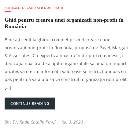
ARTICOLE
,
ORGANIZATII NON-PROFIT
Ghid pentru crearea unei organizații non-profit în
România
Bine ați venit la ghidul complet privind crearea unei
organizații non-profit în România, propusă de Pavel, Margarit
& Associates. Cu expertiza noastră în dreptul românesc și
dedicația noastră de a ajuta organizațiile să aibă un impact
pozitiv, vă oferim informații valoroase și instrucțiuni pas cu
pas pentru a vă ajuta să vă construiți organizația non-profit.
[…]
CONTINUE READING
By :
Dr. Radu Catalin Pavel
iul. 3, 2023