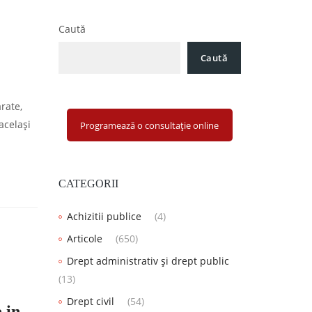
Caută
Caută
rate,
acelaşi
Programează o consultație online
CATEGORII
Achizitii publice
(4)
Articole
(650)
Drept administrativ și drept public
(13)
Drept civil
(54)
 in