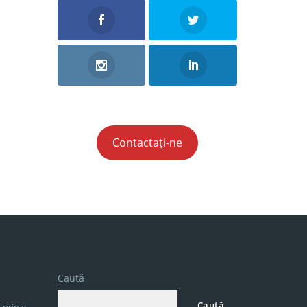
Contactați-ne
Caută
Caută
 prin e-