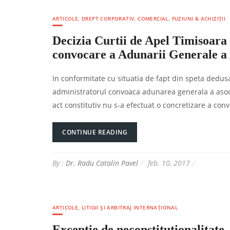
ARTICOLE
,
DREPT CORPORATIV, COMERCIAL, FUZIUNI & ACHIZIȚII
Decizia Curtii de Apel Timisoara 
convocare a Adunarii Generale a A
In conformitate cu situatia de fapt din speta dedusa 
administratorul convoaca adunarea generala a asociat
act constitutiv nu s-a efectuat o concretizare a conv
CONTINUE READING
By :
Dr. Radu Catalin Pavel
feb. 10, 2017
ARTICOLE
,
LITIGII ȘI ARBITRAJ INTERNAȚIONAL
Exceptie de neconstitutionalitate. 