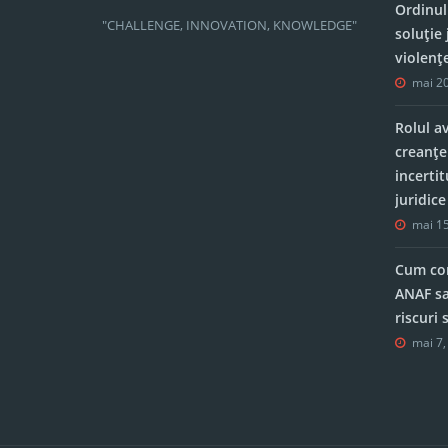
Ordinul
"CHALLENGE, INNOVATION, KNOWLEDGE"
soluție 
violenț
mai 20
Rolul a
creanțe
incerti
juridic
mai 15
Cum con
ANAF sa
riscuri
mai 7,