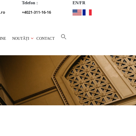
Telefon :
EN/FR
.ro
+4021-311-16-16
INE
NOUTĂȚI
CONTACT