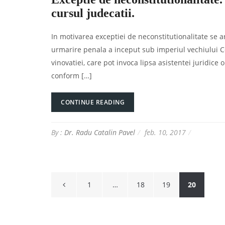
cursul judecatii.
In motivarea exceptiei de neconstitutionalitate se a
urmarire penala a inceput sub imperiul vechiului 
vinovatiei, care pot invoca lipsa asistentei juridice
conform […]
CONTINUE READING
By :
Dr. Radu Catalin Pavel
feb. 10, 2017
Paginație
1
…
18
19
20
articole