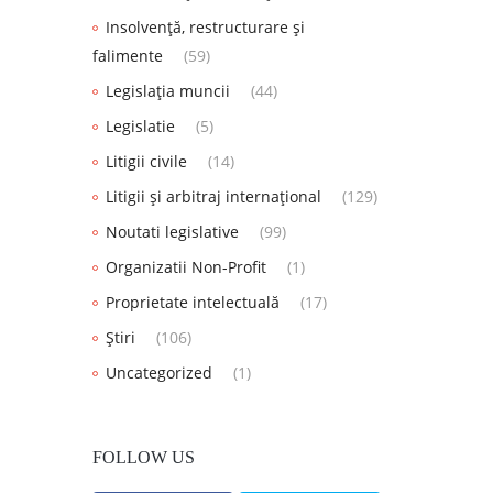
Insolvență, restructurare și
falimente
(59)
Legislația muncii
(44)
Legislatie
(5)
Litigii civile
(14)
Litigii și arbitraj internațional
(129)
Noutati legislative
(99)
Organizatii Non-Profit
(1)
Proprietate intelectuală
(17)
Știri
(106)
Uncategorized
(1)
FOLLOW US