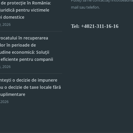
 de protecție în România:
mail sau telefon.
juridică pentru victimele
ei domestice
, 2026
Tel: +4021-311-16-16
vocatului în recuperarea
lor în perioade de
tudine economică: Soluții
e eficiente pentru companii
, 2026
tești o decizie de impunere
u o decizie de taxe locale fără
 suplimentare
 2026