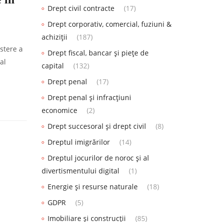
Drept civil contracte
(17)
Drept corporativ, comercial, fuziuni &
achiziții
(187)
stere a
Drept fiscal, bancar și piețe de
al
capital
(132)
Drept penal
(17)
Drept penal și infracțiuni
economice
(2)
Drept succesoral și drept civil
(8)
Dreptul imigrărilor
(14)
Dreptul jocurilor de noroc și al
divertismentului digital
(1)
Energie și resurse naturale
(18)
GDPR
(5)
Imobiliare și construcții
(85)