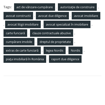
Tags:
,
,
act de vânzare-cumpărare
autorizație de construire
,
,
avocat constructii
avocat due diligence
avocat imobiliare
,
,
,
avocat litigii imobiliare
avocat specializat în imobiliare
,
,
carte funciară
clauze contractuale abuzive
,
,
cumpărare imobile
dreptul de proprietate
,
,
,
extras de carte funciară
legea Nordis
Nordis
,
piața imobiliară în România
raport due diligence
Navigare
Ai de primit despăgubiri în puncte de la ANRP? Află
în
cum poți maximiza valoarea punctelor primite (Statistică)
articole
ANRP suspendă plățile punctelor obținute prin decizia de