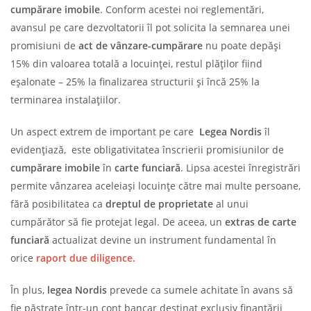
cumpărare imobile
. Conform acestei noi reglementări,
avansul pe care dezvoltatorii îl pot solicita la semnarea unei
promisiuni de
act de vânzare-cumpărare
nu poate depăși
15% din valoarea totală a locuinței, restul plăților fiind
eșalonate – 25% la finalizarea structurii și încă 25% la
terminarea instalațiilor.
Un aspect extrem de important pe care
Legea Nordis
îl
evidențiază, este obligativitatea înscrierii promisiunilor de
cumpărare imobile
în
carte funciară
. Lipsa acestei înregistrări
permite vânzarea aceleiași locuințe către mai multe persoane,
fără posibilitatea ca
dreptul de proprietate
al unui
cumpărător să fie protejat legal. De aceea, un
extras de carte
funciară
actualizat devine un instrument fundamental în
orice
raport due diligence.
În plus,
legea Nordis
prevede ca sumele achitate în avans să
fie păstrate într-un cont bancar destinat exclusiv finanțării