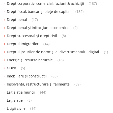
Drept corporativ, comercial, fuziuni & achiziții
(187)
Drept fiscal, bancar și piețe de capital
(132)
Drept penal
(17)
Drept penal și infracțiuni economice
(2)
Drept succesoral și drept civil
(8)
Dreptul imigrărilor
(14)
Dreptul jocurilor de noroc și al divertismentului digital
(1)
Energie și resurse naturale
(18)
GDPR
(5)
Imobiliare și construcții
(85)
Insolvență, restructurare și falimente
(59)
Legislația muncii
(44)
Legislatie
(5)
Litigii civile
(14)