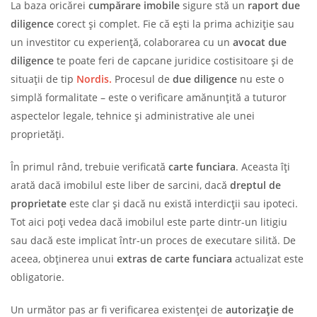
La baza oricărei
cumpărare imobile
sigure stă un
raport due
diligence
corect și complet. Fie că ești la prima achiziție sau
un investitor cu experiență, colaborarea cu un
avocat due
diligence
te poate feri de capcane juridice costisitoare și de
situații de tip
Nordis.
Procesul de
due diligence
nu este o
simplă formalitate – este o verificare amănunțită a tuturor
aspectelor legale, tehnice și administrative ale unei
proprietăți.
În primul rând, trebuie verificată
carte funciara
. Aceasta îți
arată dacă imobilul este liber de sarcini, dacă
dreptul de
proprietate
este clar și dacă nu există interdicții sau ipoteci.
Tot aici poți vedea dacă imobilul este parte dintr-un litigiu
sau dacă este implicat într-un proces de executare silită. De
aceea, obținerea unui
extras de carte funciara
actualizat este
obligatorie.
Un următor pas ar fi verificarea existenței de
autorizație de