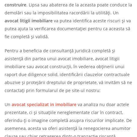
construire
. Lipsa sau abaterea de la aceasta poate conduce la
demolări sau la imposibilitatea racordării la utilități. Un
avocat litigii imobiliare
va putea identifica aceste riscuri și va
putea ajuta la verificarea documentației pentru ca aceasta să
fie completă și validă.
Pentru a beneficia de consultanță juridică completă și
asistență din partea unui avocat imobiliare, avocat litigii
imobiliare sau avocat construcții, în vederea obținerii unui
raport due diligence solid, identificării clauzelor contractuale
abuzive și protejării dreptului de proprietate, vă invităm să ne
contactați prin formularul de pe site-ul nostru:
Un
avocat specializat in imobiliare
va analiza nu doar actele
prezentate, ci și situațiile nereglementate clar în contract,
oferindu-ți o imagine completă asupra riscurilor implicate. De
asemenea, acesta va oferi asistență la renegocierea anumitor
clauze sau chiar retragerea dintr-o tranzacție riscantă,