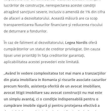
lucrărilor de construcție, nerespectarea acestei condiții
atragând sancțiuni severe, inclusiv o amendă de 1% din cifra
de afaceri a dezvoltatorului. Această măsură are ca scop
transparentizarea fluxurilor financiare și reducerea riscului
de deturnare a fondurilor.
În caz de faliment al dezvoltatorului,
Legea Nordis
oferă
cumpărătorilor un statut de creditor privilegiat. Din cauza
lipsei unei priorități în fața creditorilor garantați,
aplicabilitatea acestei prevederi este limitată.
„
Având în vedere complexitatea tot mai mare a tranzacțiilor
din piata imobiliara in Romania și riscurile asociate cazurilor
precum Nordis, asistența oferită de un avocat imobiliare,
avocat litigii imobiliare sau avocat construcții nu mai este
un simplu avantaj, ci o condiție indispensabilă pentru o
cumpărare imobile sigură și pentru protejarea efectivă a