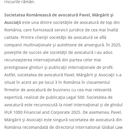
riscurile rămân.
Societatea Românească de avocatură Pavel, Mărgărit și
Asociații
este una dintre societățile de avocatură de top din
România, care furnizează servicii juridice de cea mai înaltă
calitate. Printre clienții societății de avocatură se află
companii multinaționale și autohtone de anvergură. În 2025,
poveștile de succes ale societății de avocatură i-au adus
recunoașterea internațională din partea celor mai
prestigioase ghiduri și publicații internaționale de profil.
Astfel, societatea de avocatură Pavel, Mărgărit și Asociații s-a
situat în acest an pe locul 3 în România în clasamentul
firmelor de avocatură de business cu cea mai relevantă
expertiză, realizat de publicația Legal 500. Societatea de
avocatură este recunoscută la nivel internațional și de ghidul
IFLR 1000 Financial and Corporate 2025. De asemenea, Pavel,
Mărgărit și Asociații este singură societatea de avocatură din
România recomandată de directorul internațional Global Law