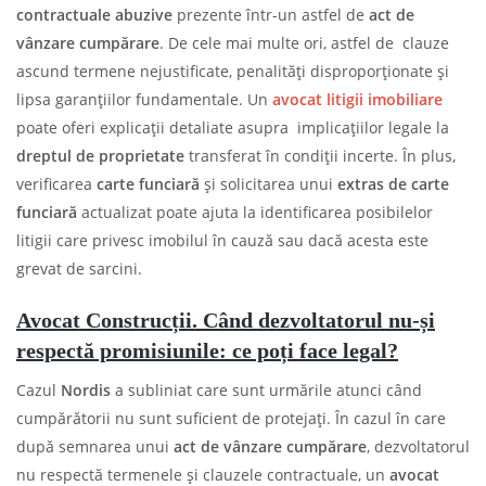
contractuale abuzive
prezente într-un astfel de
act de
vânzare cumpărare
. De cele mai multe ori, astfel de clauze
ascund termene nejustificate, penalități disproporționate și
lipsa garanțiilor fundamentale. Un
avocat litigii imobiliare
poate oferi explicații detaliate asupra implicațiilor legale la
dreptul de proprietate
transferat în condiții incerte. În plus,
verificarea
carte funciară
și solicitarea unui
extras de carte
funciară
actualizat poate ajuta la identificarea posibilelor
litigii care privesc imobilul în cauză sau dacă acesta este
grevat de sarcini.
Avocat Construcții. Când dezvoltatorul nu-și
respectă promisiunile: ce poți face legal?
Cazul
Nordis
a subliniat care sunt urmările atunci când
cumpărătorii nu sunt suficient de protejați. În cazul în care
după semnarea unui
act de vânzare cumpărare
, dezvoltatorul
nu respectă termenele și clauzele contractuale, un
avocat