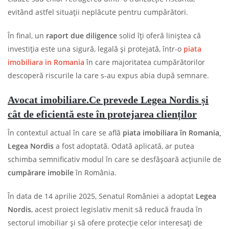
evitând astfel situații neplăcute pentru cumpărători.
În final, un
raport due diligence
solid îți oferă liniștea că
investiția este una sigură, legală și protejată, într-o
piata
imobiliara in Romania
în care majoritatea cumpărătorilor
descoperă riscurile la care s-au expus abia după semnare.
Avocat imobiliare.Ce prevede Legea Nordis și
cât de eficientă este în protejarea clienților
În contextul actual în care se află
piata imobiliara în Romania,
Legea Nordis
a fost adoptată. Odată aplicată, ar putea
schimba semnificativ modul în care se desfășoară acțiunile de
cumpărare imobile
în România.
În data de 14 aprilie 2025, Senatul României a adoptat
Legea
Nordis
, acest proiect legislativ menit să reducă frauda în
sectorul imobiliar și să ofere protecție celor interesați de