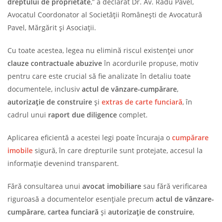
dreptului de proprietate
,” a declarat Dr. Av. Radu Pavel,
Avocatul Coordonator al Societății Românești de Avocatură
Pavel, Mărgărit și Asociații.
Cu toate acestea, legea nu elimină riscul existenței unor
clauze contractuale abuzive
în acordurile propuse, motiv
pentru care este crucial să fie analizate în detaliu toate
documentele, inclusiv
actul de vânzare-cumpărare
,
autorizație de construire
și
extras de carte funciară
, în
cadrul unui
raport due diligence
complet.
Aplicarea eficientă a acestei legi poate încuraja o
cumpărare
imobile
sigură, în care drepturile sunt protejate, accesul la
informație devenind transparent.
Fără consultarea unui
avocat imobiliare
sau fără verificarea
riguroasă a documentelor esențiale precum
actul de vânzare-
cumpărare
,
cartea funciară
și
autorizație de construire
,