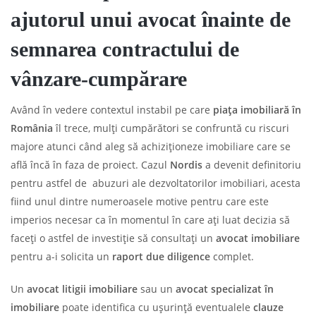
ajutorul unui avocat înainte de
semnarea contractului de
vânzare-cumpărare
Având în vedere contextul instabil pe care
piața imobiliară în
România
îl trece, mulți cumpărători se confruntă cu riscuri
majore atunci când aleg să achiziționeze imobiliare care se
află încă în faza de proiect. Cazul
Nordis
a devenit definitoriu
pentru astfel de abuzuri ale dezvoltatorilor imobiliari, acesta
fiind unul dintre numeroasele motive pentru care este
imperios necesar ca în momentul în care ați luat decizia să
faceți o astfel de investiție să consultați un
avocat imobiliare
pentru a-i solicita un
raport due diligence
complet.
Un
avocat litigii imobiliare
sau un
avocat specializat în
imobiliare
poate identifica cu ușurință eventualele
clauze