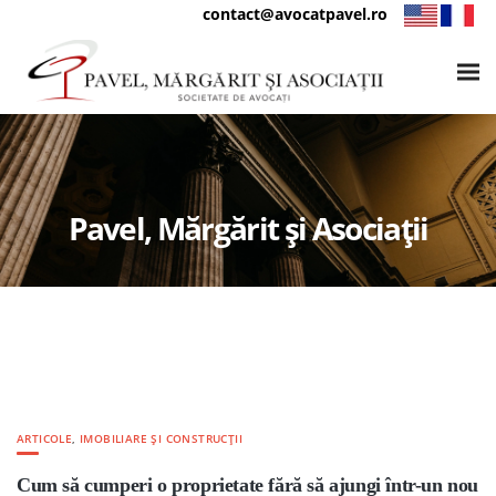
contact@avocatpavel.ro
Pavel, Mărgărit și Asociații
ARTICOLE
,
IMOBILIARE ȘI CONSTRUCȚII
Cum să cumperi o proprietate fără să ajungi într-un nou