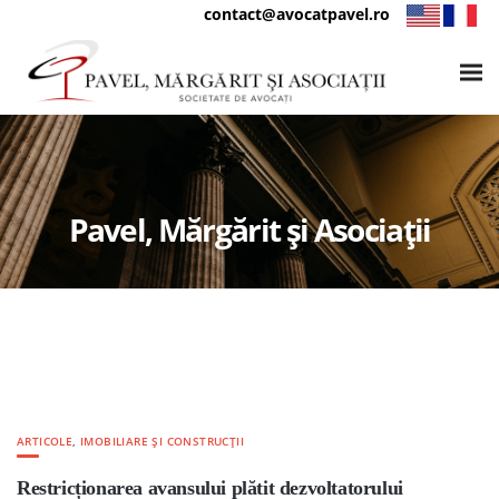
contact@avocatpavel.ro
Pavel, Mărgărit și Asociații
ARTICOLE
,
IMOBILIARE ȘI CONSTRUCȚII
Restricționarea avansului plătit dezvoltatorului