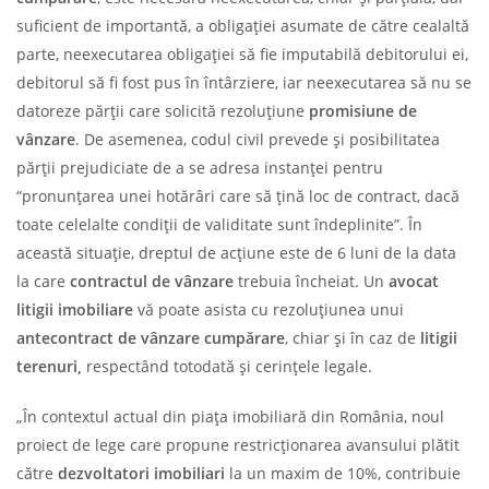
suficient de importantă, a obligației asumate de către cealaltă
parte, neexecutarea obligației să fie imputabilă debitorului ei,
debitorul să fi fost pus în întârziere, iar neexecutarea să nu se
datoreze părții care solicită rezoluțiune
promisiune de
vânzare
. De asemenea, codul civil prevede și posibilitatea
părții prejudiciate de a se adresa instanței pentru
“pronunțarea unei hotărâri care să țină loc de contract, dacă
toate celelalte condiții de validitate sunt îndeplinite”. În
această situație, dreptul de acțiune este de 6 luni de la data
la care
contractul de vânzare
trebuia încheiat. Un
avocat
litigii imobiliare
vă poate asista cu rezoluțiunea unui
antecontract de vânzare cumpărare
, chiar și în caz de
litigii
terenuri,
respectând totodată și cerințele legale.
„În contextul actual din piața imobiliară din România, noul
proiect de lege care propune restricționarea avansului plătit
către
dezvoltatori imobiliari
la un maxim de 10%, contribuie