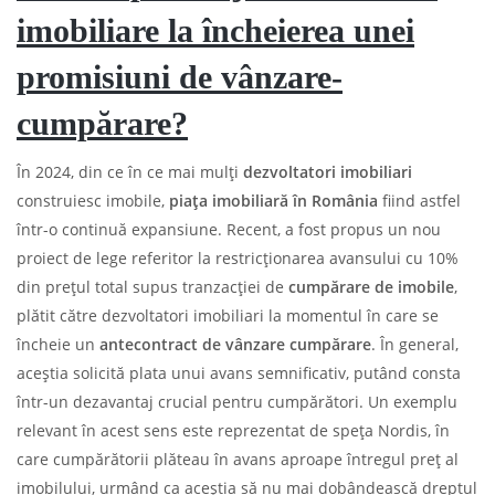
imobiliare la încheierea unei
promisiuni de vânzare-
cumpărare?
În 2024, din ce în ce mai mulți
dezvoltatori imobiliari
construiesc imobile,
piața imobiliară în România
fiind astfel
într-o continuă expansiune. Recent, a fost propus un nou
proiect de lege referitor la restricționarea avansului cu 10%
din prețul total supus tranzacției de
cumpărare de imobile
,
plătit către dezvoltatori imobiliari la momentul în care se
încheie un
antecontract de vânzare cumpărare
. În general,
aceștia solicită plata unui avans semnificativ, putând consta
într-un dezavantaj crucial pentru cumpărători. Un exemplu
relevant în acest sens este reprezentat de speța Nordis, în
care cumpărătorii plăteau în avans aproape întregul preț al
imobilului, urmând ca aceștia să nu mai dobândească dreptul