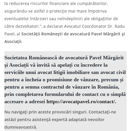
la reducerea riscurilor financiare ale cumpărătorilor,
asigurându-se astfel o protecție mai mare împotriva
eventualelor întârzieri sau neîndepliniri ale obligațiilor de
către dezvoltatori.”, a declarat Avocatul Coordonator Dr. Radu
Pavel, al
Societății Românești de avocatură Pavel Mărgărit și
Asociații.
Societatea Românească de avocatură Pavel Mărgărit
și Asociații
vă invită să apelați cu încredere la
serviciile unui
avocat litigii imobiliare
sau
avocat civil
pentru a încheia o
promisiune de vânzare
, precum și
pentru a semna
contractul de vânzare în România
,
prin completarea formularului de contact cu o simplă
accesare a adresei
https://avocatpavel.ro/contact/
.
Nu navigați prin aceste provocări singuri. Contactați-ne
astăzi pentru asistență expertă adaptată nevoilor
dumneavoastră.