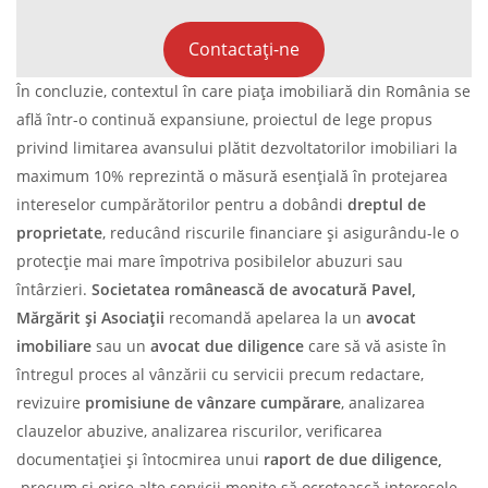
Contactați-ne
În concluzie, contextul în care piața imobiliară din România se
află într-o continuă expansiune, proiectul de lege propus
privind limitarea avansului plătit dezvoltatorilor imobiliari la
maximum 10% reprezintă o măsură esențială în protejarea
intereselor cumpărătorilor pentru a dobândi
dreptul de
proprietate
, reducând riscurile financiare și asigurându-le o
protecție mai mare împotriva posibilelor abuzuri sau
întârzieri.
Societatea românească de avocatură Pavel,
Mărgărit și Asociații
recomandă apelarea la un
avocat
imobiliare
sau un
avocat due diligence
care să vă asiste în
întregul proces al vânzării cu servicii precum redactare,
revizuire
promisiune de vânzare cumpărare
, analizarea
clauzelor abuzive, analizarea riscurilor, verificarea
documentației și întocmirea unui
raport de due diligence,
precum și orice alte servicii menite să ocrotească interesele