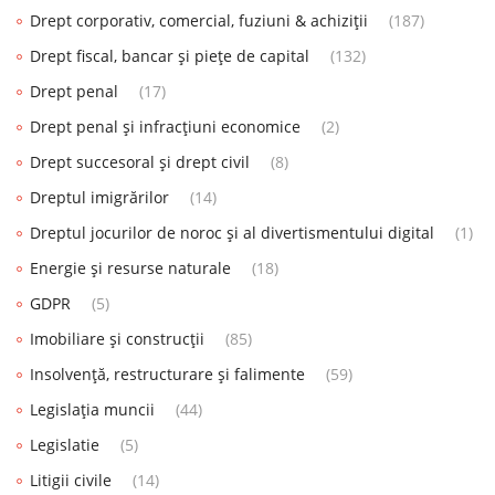
Drept corporativ, comercial, fuziuni & achiziții
(187)
Drept fiscal, bancar și piețe de capital
(132)
Drept penal
(17)
Drept penal și infracțiuni economice
(2)
Drept succesoral și drept civil
(8)
Dreptul imigrărilor
(14)
Dreptul jocurilor de noroc și al divertismentului digital
(1)
Energie și resurse naturale
(18)
GDPR
(5)
Imobiliare și construcții
(85)
Insolvență, restructurare și falimente
(59)
Legislația muncii
(44)
Legislatie
(5)
Litigii civile
(14)