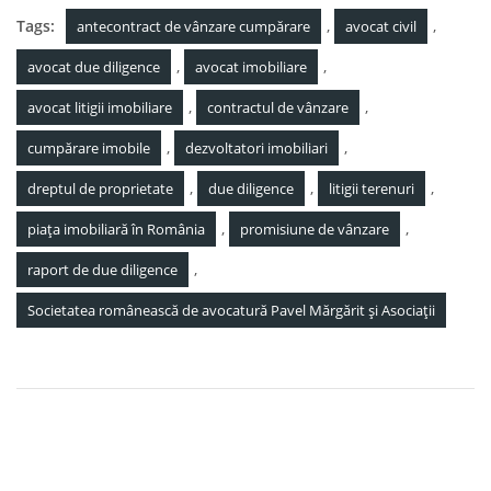
Tags:
,
,
antecontract de vânzare cumpărare
avocat civil
,
,
avocat due diligence
avocat imobiliare
,
,
avocat litigii imobiliare
contractul de vânzare
,
,
cumpărare imobile
dezvoltatori imobiliari
,
,
,
dreptul de proprietate
due diligence
litigii terenuri
,
,
piața imobiliară în România
promisiune de vânzare
,
raport de due diligence
Societatea românească de avocatură Pavel Mărgărit și Asociații
Navigare
Eliminarea încuviințării executării silite și cum poți
în
executa mai ușor o hotărâre judecătorească