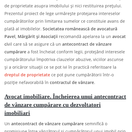
de proprietate asupra imobilului și nici restituirea prețului.
Prezentul proiect de lege urmărește protejarea intereselor
cumpărătorilor prin limitarea sumelor ce constituie avans de
plată al imobilelor.
Societatea românească de avocatură
Pavel, Mărgărit și Asociații
recomandă apelarea la un
avocat
ci
vil care să se asigure că un
antecontract de vânzare
cumpărare
a fost încheiat conform legii, protejând interesele
cumpărătorului împotriva clauzelor abuzive, viciilor ascunse
și a oricăror situații ce se pot ivi în practică referitoare la
dreptul de proprietate
ce pot pune cumpărătorii într-o
poziție nefavorabilă în
contractul de vânzare
.
Avocat imobiliare. Încheierea unui antecontract
de vânzare cumpărare cu dezvoltatori
imobiliari
Un
antecontract de vânzare cumpărare
semnifică o
promisiune între vânzătorul și cumpărătorul unui imobil prin