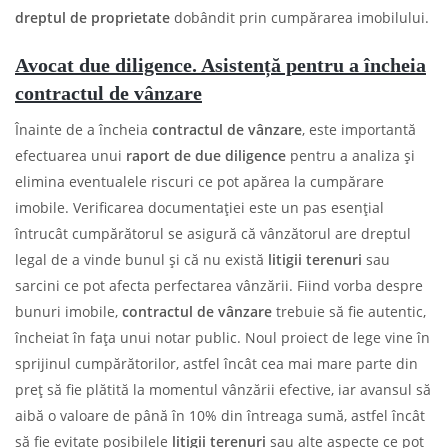
dreptul de proprietate
dobândit prin cumpărarea imobilului.
Avocat due diligence. Asistență pentru a încheia
contractul de vânzare
Înainte de a încheia
contractul de vânzare
, este importantă
efectuarea unui
raport de due diligence
pentru a analiza și
elimina eventualele riscuri ce pot apărea la cumpărare
imobile. Verificarea documentației este un pas esențial
întrucât cumpărătorul se asigură că vânzătorul are dreptul
legal de a vinde bunul și că nu există
litigii terenuri
sau
sarcini ce pot afecta perfectarea vânzării. Fiind vorba despre
bunuri imobile,
contractul de vânzare
trebuie să fie autentic,
încheiat în fața unui notar public. Noul proiect de lege vine în
sprijinul cumpărătorilor, astfel încât cea mai mare parte din
preț să fie plătită la momentul vânzării efective, iar avansul să
aibă o valoare de până în 10% din întreaga sumă, astfel încât
să fie evitate posibilele
litigii terenuri
sau alte aspecte ce pot