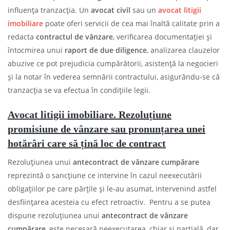
influența tranzacția. Un
avocat civil
sau un
avocat litigii
imobiliare
poate oferi servicii de cea mai înaltă calitate prin a
redacta
contractul de vânzare
, verificarea documentației și
întocmirea unui
raport de due diligence
, analizarea clauzelor
abuzive ce pot prejudicia cumpărătorii, asistență la negocieri
și la notar în vederea semnării contractului, asigurându-se că
tranzacția se va efectua în condițiile legii.
Avocat litigii imobiliare. Rezoluțiune
promisiune de vânzare sau pronunțarea unei
hotărâri care să țină loc de contract
Rezoluțiunea unui
antecontract de vânzare cumpărare
reprezintă o sancțiune ce intervine în cazul neexecutării
obligațiilor pe care părțile și le-au asumat, intervenind astfel
desființarea acesteia cu efect retroactiv. Pentru a se putea
dispune rezoluțiunea unui
antecontract de vânzare
cumpărare
, este necesară neexecutarea, chiar și parțială, dar