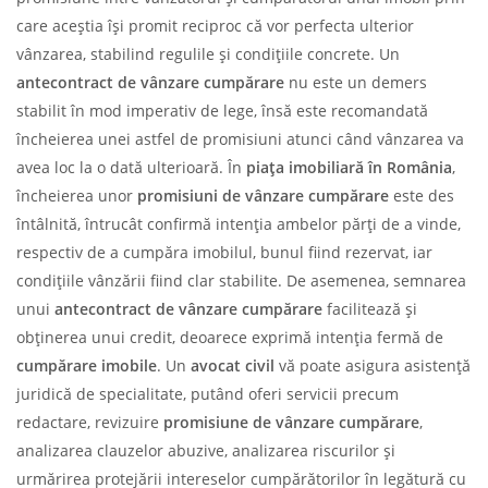
care aceștia își promit reciproc că vor perfecta ulterior
vânzarea, stabilind regulile și condițiile concrete. Un
antecontract de vânzare cumpărare
nu este un demers
stabilit în mod imperativ de lege, însă este recomandată
încheierea unei astfel de promisiuni atunci când vânzarea va
avea loc la o dată ulterioară. În
piața imobiliară în România
,
încheierea unor
promisiuni de vânzare cumpărare
este des
întâlnită, întrucât confirmă intenția ambelor părți de a vinde,
respectiv de a cumpăra imobilul, bunul fiind rezervat, iar
condițiile vânzării fiind clar stabilite. De asemenea, semnarea
unui
antecontract de vânzare cumpărare
facilitează și
obținerea unui credit, deoarece exprimă intenția fermă de
cumpărare imobile
. Un
avocat civil
vă poate asigura asistență
juridică de specialitate, putând oferi servicii precum
redactare, revizuire
promisiune de vânzare cumpărare
,
analizarea clauzelor abuzive, analizarea riscurilor și
urmărirea protejării intereselor cumpărătorilor în legătură cu