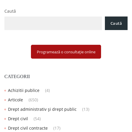
articole
Noutăți fiscale 2025 pentru firme în România
Caută
Caută
Programează o consultație online
CATEGORII
Achizitii publice
(4)
Articole
(650)
Drept administrativ și drept public
(13)
Drept civil
(54)
Drept civil contracte
(17)