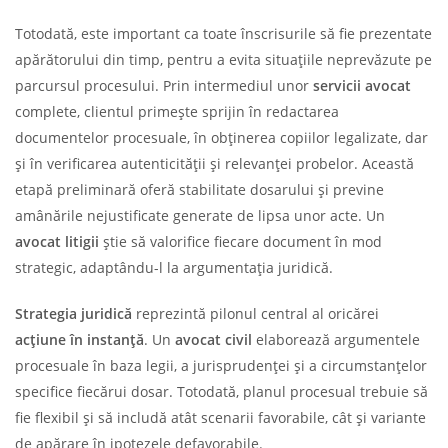
Totodată, este important ca toate înscrisurile să fie prezentate
apărătorului din timp, pentru a evita situațiile neprevăzute pe
parcursul procesului. Prin intermediul unor
servicii avocat
complete, clientul primește sprijin în redactarea
documentelor procesuale, în obținerea copiilor legalizate, dar
și în verificarea autenticității și relevanței probelor. Această
etapă preliminară oferă stabilitate dosarului și previne
amânările nejustificate generate de lipsa unor acte. Un
avocat litigii
știe să valorifice fiecare document în mod
strategic, adaptându-l la argumentația juridică.
Strategia juridică
reprezintă pilonul central al oricărei
acțiune în instanță
. Un
avocat civil
elaborează argumentele
procesuale în baza legii, a jurisprudenței și a circumstanțelor
specifice fiecărui dosar. Totodată, planul procesual trebuie să
fie flexibil și să includă atât scenarii favorabile, cât și variante
de apărare în ipotezele defavorabile.