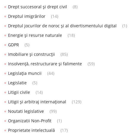
Drept succesoral și drept civil
(8)
Dreptul imigrărilor
(14)
Dreptul jocurilor de noroc și al divertismentului digital
(1)
Energie și resurse naturale
(18)
GDPR
(5)
Imobiliare și construcții
(85)
Insolvență, restructurare și falimente
(59)
Legislația muncii
(44)
Legislatie
(5)
Litigii civile
(14)
Litigii și arbitraj internațional
(129)
Noutati legislative
(99)
Organizatii Non-Profit
(1)
Proprietate intelectuală
(17)