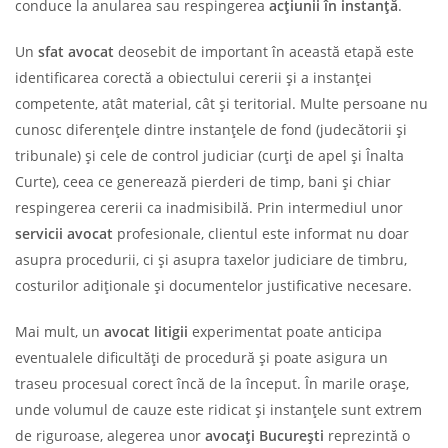
conduce la anularea sau respingerea
acțiunii în instanță
.
Un
sfat avocat
deosebit de important în această etapă este
identificarea corectă a obiectului cererii și a instanței
competente, atât material, cât și teritorial. Multe persoane nu
cunosc diferențele dintre instanțele de fond (judecătorii și
tribunale) și cele de control judiciar (curți de apel și Înalta
Curte), ceea ce generează pierderi de timp, bani și chiar
respingerea cererii ca inadmisibilă. Prin intermediul unor
servicii avocat
profesionale, clientul este informat nu doar
asupra procedurii, ci și asupra taxelor judiciare de timbru,
costurilor adiționale și documentelor justificative necesare.
Mai mult, un
avocat litigii
experimentat poate anticipa
eventualele dificultăți de procedură și poate asigura un
traseu procesual corect încă de la început. În marile orașe,
unde volumul de cauze este ridicat și instanțele sunt extrem
de riguroase, alegerea unor
avocați București
reprezintă o