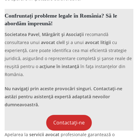
Confruntați probleme legale în România? Să le
abordăm împreună!
Societatea Pavel, Mărgărit și Asociații
recomandă
consultarea unui
avocat civil
și a unui
avocat litigii
cu
experiență, care poate identifica cea mai eficientă strategie
juridică, asigurând o reprezentare completă și șanse reale de
reușită pentru o
acțiune în instanță
în fața instanțelor din
România.
Nu navigați prin aceste provocări singuri. Contactați-ne
astăzi pentru asistență expertă adaptată nevoilor
dumneavoastră.
Contactați-ne
Apelarea la
servicii avocat
profesionale garantează o