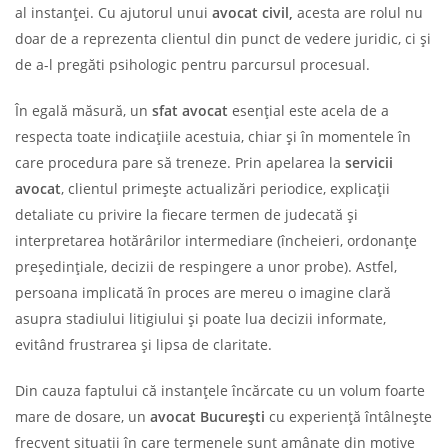
al instanței. Cu ajutorul unui
avocat civil,
acesta are rolul nu
doar de a reprezenta clientul din punct de vedere juridic, ci și
de a-l pregăti psihologic pentru parcursul procesual.
În egală măsură, un
sfat avocat
esențial este acela de a
respecta toate indicațiile acestuia, chiar și în momentele în
care procedura pare să treneze. Prin apelarea la
servicii
avocat
, clientul primește actualizări periodice, explicații
detaliate cu privire la fiecare termen de judecată și
interpretarea hotărârilor intermediare (încheieri, ordonanțe
președințiale, decizii de respingere a unor probe). Astfel,
persoana implicată în proces are mereu o imagine clară
asupra stadiului litigiului și poate lua decizii informate,
evitând frustrarea și lipsa de claritate.
Din cauza faptului că instanțele încărcate cu un volum foarte
mare de dosare, un
avocat București
cu experiență întâlnește
frecvent situații în care termenele sunt amânate din motive