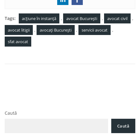
Tags:
,
,
,
acțiune în instanță
avocat București
avocat civil
,
,
,
avocat litigii
avocați București
servicii avocat
sfat avocat
Navigare
Cum să Înființezi o Firmă în 2025: Ghid Pas cu Pas
în
pentru Antreprenori
articole
Obligativitate pentru Firme: Majorarea Capitalului Social în 3
etape și Riscul declarării inactivității societății
Caută
Caută