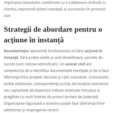
implicarea avocatului, combinate cu o colaborare strânsă cu
clientul, reprezintă pilonii esențiali ai succesului în procesul
civil.
Strategii de abordare pentru o
acțiune în instanță
Documentația
reprezintă fundamentul oricărei
acțiune în
instanță
. Fără probe solide și acte doveditoare, șansele de
succes sunt reduse semnificativ. Un
avocat civil
are
competența de a identifica documentele esențiale și de a face
diferența între probele decisive și cele irelevante. Contractele,
actele adiționale, corespondența scrisă, declarațiile martorilor
sau rapoartele de expertiză trebuie analizate minuțios și
pregătite cu mult înainte de primul termen de judecată.
Organizarea riguroasă a acestora poate face diferența între
admiterea și respingerea cererii.