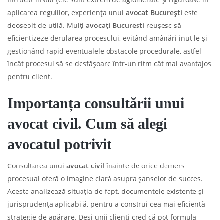
aplicarea regulilor, experiența unui
avocat București
este
deosebit de utilă. Mulți
avocați București
reușesc să
eficientizeze derularea procesului, evitând amânări inutile și
gestionând rapid eventualele obstacole procedurale, astfel
încât procesul să se desfășoare într-un ritm cât mai avantajos
pentru client.
Importanța consultării unui
avocat civil. Cum să alegi
avocatul potrivit
Consultarea unui
avocat civil
înainte de orice demers
procesual oferă o imagine clară asupra șanselor de succes.
Acesta analizează situația de fapt, documentele existente și
jurisprudența aplicabilă, pentru a construi cea mai eficientă
strategie de apărare. Deși unii clienți cred că pot formula