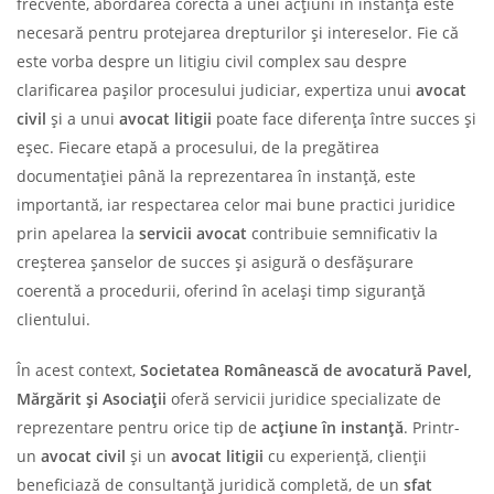
frecvente, abordarea corectă a unei acțiuni în instanță este
necesară pentru protejarea drepturilor și intereselor. Fie că
este vorba despre un litigiu civil complex sau despre
clarificarea pașilor procesului judiciar, expertiza unui
avocat
civil
și a unui
avocat litigii
poate face diferența între succes și
eșec. Fiecare etapă a procesului, de la pregătirea
documentației până la reprezentarea în instanță, este
importantă, iar respectarea celor mai bune practici juridice
prin apelarea la
servicii avocat
contribuie semnificativ la
creșterea șanselor de succes și asigură o desfășurare
coerentă a procedurii, oferind în același timp siguranță
clientului.
În acest context,
Societatea Românească de avocatură Pavel,
Mărgărit și Asociații
oferă servicii juridice specializate de
reprezentare pentru orice tip de
acțiune în instanță
. Printr-
un
avocat civil
și un
avocat litigii
cu experiență, clienții
beneficiază de consultanță juridică completă, de un
sfat