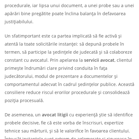
procedurale, iar lipsa unui document, a unei probe sau a unei
apărări bine pregătite poate înclina balanța în defavoarea
justițiabilului.
Un sfatimportant este ca partea implicată să fie activă și
atentă la toate solicitările instanței: să depună probele în
termen, să participe la ședințele de judecată și să colaboreze
constant cu avocatul. Prin apelarea la
servicii avocat
, clientul
primește îndrumări clare privind conduita în fața
judecătorului, modul de prezentare a documentelor și
comportamentul adecvat în cadrul ședințelor publice. Această
consiliere reduce riscul erorilor procedurale și consolidează
poziția procesuală.
De asemenea, un
avocat litigii
cu experiență știe să identifice
probele decisive, fie că este vorba de înscrisuri, expertize
tehnice sau mărturii, și să le valorifice în favoarea clientului.
Întrucât instanțele sunt extrem de aglomerate și riguroase în