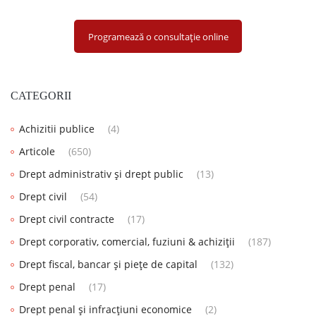
Programează o consultație online
CATEGORII
Achizitii publice
(4)
Articole
(650)
Drept administrativ și drept public
(13)
Drept civil
(54)
Drept civil contracte
(17)
Drept corporativ, comercial, fuziuni & achiziții
(187)
Drept fiscal, bancar și piețe de capital
(132)
Drept penal
(17)
Drept penal și infracțiuni economice
(2)