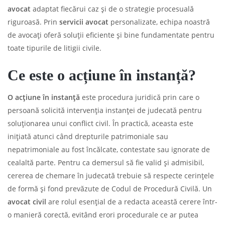
avocat
adaptat fiecărui caz și de o strategie procesuală
riguroasă. Prin
servicii avocat
personalizate, echipa noastră
de avocați oferă soluții eficiente și bine fundamentate pentru
toate tipurile de litigii civile.
Ce este o acțiune în instanță?
O acțiune în instanță
este procedura juridică prin care o
persoană solicită intervenția instanței de judecată pentru
soluționarea unui conflict civil. În practică, aceasta este
inițiată atunci când drepturile patrimoniale sau
nepatrimoniale au fost încălcate, contestate sau ignorate de
cealaltă parte. Pentru ca demersul să fie valid și admisibil,
cererea de chemare în judecată trebuie să respecte cerințele
de formă și fond prevăzute de Codul de Procedură Civilă. Un
avocat civil
are rolul esențial de a redacta această cerere într-
o manieră corectă, evitând erori procedurale ce ar putea