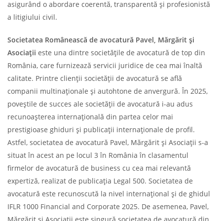
asigurând o abordare coerentă, transparentă și profesionistă
a litigiului civil.
Societatea
Românească de
avocatură Pavel, Mărgărit și
Asociații
este una dintre societățile de avocatură de top din
România, care furnizează servicii juridice de cea mai înaltă
calitate. Printre clienții societății de avocatură se află
companii multinaționale și autohtone de anvergură. În 2025,
poveștile de succes ale societății de avocatură i-au adus
recunoașterea internațională din partea celor mai
prestigioase ghiduri și publicații internaționale de profil.
Astfel, societatea de avocatură Pavel, Mărgărit și Asociații s-a
situat în acest an pe locul 3 în România în clasamentul
firmelor de avocatură de business cu cea mai relevantă
expertiză, realizat de publicația Legal 500. Societatea de
avocatură este recunoscută la nivel internațional și de ghidul
IFLR 1000 Financial and Corporate 2025. De asemenea, Pavel,
Mărgărit și Asociații este singură societatea de avocatură din