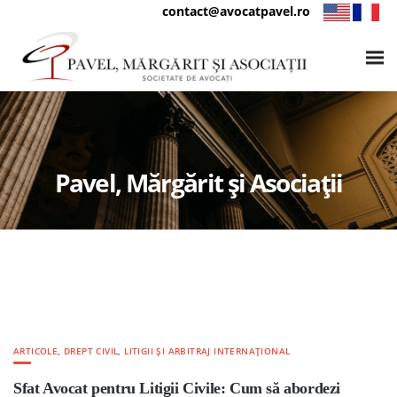
contact@avocatpavel.ro
Pavel, Mărgărit și Asociații
ARTICOLE
,
DREPT CIVIL
,
LITIGII ȘI ARBITRAJ INTERNAȚIONAL
Sfat Avocat pentru Litigii Civile: Cum să abordezi