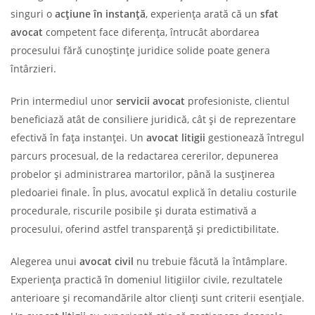
singuri o
acțiune în instanță
, experiența arată că un
sfat
avocat
competent face diferența, întrucât abordarea
procesului fără cunoștințe juridice solide poate genera
întârzieri.
Prin intermediul unor
servicii avocat
profesioniste, clientul
beneficiază atât de consiliere juridică, cât și de reprezentare
efectivă în fața instanței. Un
avocat litigii
gestionează întregul
parcurs procesual, de la redactarea cererilor, depunerea
probelor și administrarea martorilor, până la susținerea
pledoariei finale. În plus, avocatul explică în detaliu costurile
procedurale, riscurile posibile și durata estimativă a
procesului, oferind astfel transparență și predictibilitate.
Alegerea unui
avocat civil
nu trebuie făcută la întâmplare.
Experiența practică în domeniul litigiilor civile, rezultatele
anterioare și recomandările altor clienți sunt criterii esențiale.