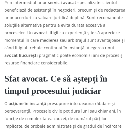
Prin intermediul unor
servicii avocat
specializate, clientul
beneficiază de asistență în negocieri, precum și de redactarea
unor acorduri cu valoare juridică deplină. Sunt recomandate
soluțiile alternative pentru a evita durata excesivă a
proceselor. Un
avocat litigii
cu experiență știe să aprecieze
momentul în care medierea sau arbitrajul sunt avantajoase și
când litigiul trebuie continuat în instanță. Alegerea unui
avocat București
pragmatic poate economisi ani de proces și
resurse financiare considerabile.
Sfat avocat. Ce să aștepți în
timpul procesului judiciar
O
acțiune în instanță
presupune întotdeauna răbdare și
perseverență. Procesele civile pot dura luni sau chiar ani, în
funcție de complexitatea cauzei, de numărul părților
implicate, de probele administrate și de gradul de încărcare