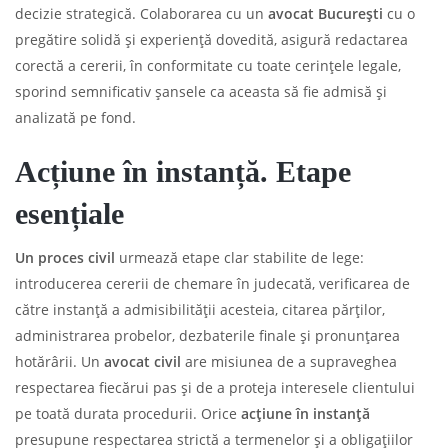
decizie strategică. Colaborarea cu un
avocat București
cu o
pregătire solidă și experiență dovedită, asigură redactarea
corectă a cererii, în conformitate cu toate cerințele legale,
sporind semnificativ șansele ca aceasta să fie admisă și
analizată pe fond.
Acțiune în instanță. Etape
esențiale
Un proces civil
urmează etape clar stabilite de lege:
introducerea cererii de chemare în judecată, verificarea de
către instanță a admisibilității acesteia, citarea părților,
administrarea probelor, dezbaterile finale și pronunțarea
hotărârii. Un
avocat civil
are misiunea de a supraveghea
respectarea fiecărui pas și de a proteja interesele clientului
pe toată durata procedurii. Orice
acțiune în instanță
presupune respectarea strictă a termenelor și a obligațiilor