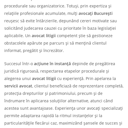
procedurale sau organizatorice. Totuși, prin expertiza și
relațiile profesionale acumulate, mulți
avocați București
reușesc să evite întârzierile, depunând cereri motivate sau
solicitând judecarea cauzei cu prioritate în baza legislației
aplicabile. Un
avocat litigii
competent știe să gestioneze
obstacolele apărute pe parcurs și să mențină clientul
informat, pregătit și încrezător.
Succesul într-o
acțiune în instanță
depinde de pregătirea
juridică riguroasă, respectarea etapelor procedurale și
alegerea unui
avocat litigii
cu experiență. Prin apelarea la
servicii avocat
, clientul beneficiază de reprezentare completă,
protecția drepturilor și patrimoniului, precum și de
îndrumare în aplicarea soluțiilor alternative, atunci când
acestea sunt avantajoase. Experiența unor avocați specializați
permite adaptarea rapidă la ritmul instanțelor și la
particularitățile fiecărui caz, maximizând șansele de succes și