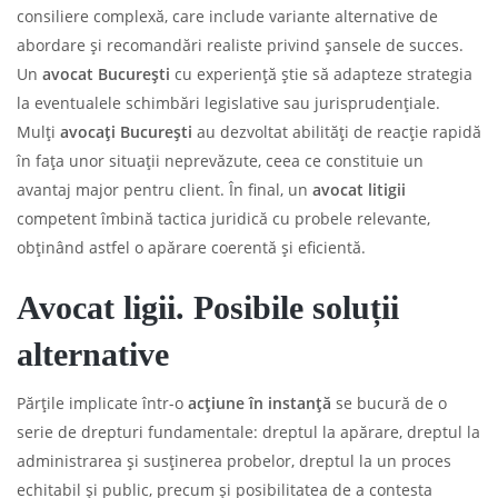
consiliere complexă, care include variante alternative de
abordare și recomandări realiste privind șansele de succes.
Un
avocat București
cu experiență știe să adapteze strategia
la eventualele schimbări legislative sau jurisprudențiale.
Mulți
avocați București
au dezvoltat abilități de reacție rapidă
în fața unor situații neprevăzute, ceea ce constituie un
avantaj major pentru client. În final, un
avocat litigii
competent îmbină tactica juridică cu probele relevante,
obținând astfel o apărare coerentă și eficientă.
Avocat ligii. Posibile soluții
alternative
Părțile implicate într-o
acțiune în instanță
se bucură de o
serie de drepturi fundamentale: dreptul la apărare, dreptul la
administrarea și susținerea probelor, dreptul la un proces
echitabil și public, precum și posibilitatea de a contesta