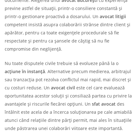
documente. Alegerea unui
avocat București
cu experiență
previne astfel de situații, printr-o consiliere constantă și
printr-o gestionare proactivă a dosarului. Un
avocat litigii
competent insistă asupra colaborării strânse dintre client și
apărător, pentru ca toate exigențele procedurale să fie
respectate și pentru ca șansele de câștig să nu fie
compromise din neglijență.
Nu toate disputele civile trebuie să evolueze până la o
acțiune în instanță
. Alternative precum medierea, arbitrajul
sau tranzacția pot rezolva conflictul mai rapid, mai discret și
cu costuri reduse. Un
avocat civil
este cel care evaluează
oportunitatea acestor soluții și consiliază partea cu privire la
avantajele și riscurile fiecărei opțiuni. Un
sfat avocat
des
întâlnit este acela de a încerca soluționarea pe cale amiabilă
atunci când relațiile dintre părți permit, mai ales în situațiile
unde păstrarea unei colaborări viitoare este importantă.