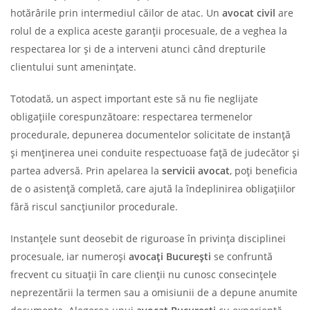
hotărârile prin intermediul căilor de atac. Un
avocat civil
are
rolul de a explica aceste garanții procesuale, de a veghea la
respectarea lor și de a interveni atunci când drepturile
clientului sunt amenințate.
Totodată, un aspect important este să nu fie neglijate
obligațiile corespunzătoare: respectarea termenelor
procedurale, depunerea documentelor solicitate de instanță
și menținerea unei conduite respectuoase față de judecător și
partea adversă. Prin apelarea la
servicii avocat
, poți beneficia
de o asistență completă, care ajută la îndeplinirea obligațiilor
fără riscul sancțiunilor procedurale.
Instanțele sunt deosebit de riguroase în privința disciplinei
procesuale, iar numeroși
avocați București
se confruntă
frecvent cu situații în care clienții nu cunosc consecințele
neprezentării la termen sau a omisiunii de a depune anumite