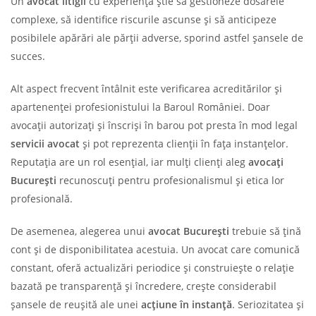
Un
avocat litigii
cu experiență știe să gestioneze dosarele
complexe, să identifice riscurile ascunse și să anticipeze
posibilele apărări ale părții adverse, sporind astfel șansele de
succes.
Alt aspect frecvent întâlnit este verificarea acreditărilor și
apartenenței profesionistului la Baroul României. Doar
avocații autorizați și înscriși în barou pot presta în mod legal
servicii avocat
și pot reprezenta clienții în fața instanțelor.
Reputația are un rol esențial, iar mulți clienți aleg
avocați
București
recunoscuți pentru profesionalismul și etica lor
profesională.
De asemenea, alegerea unui
avocat București
trebuie să țină
cont și de disponibilitatea acestuia. Un avocat care comunică
constant, oferă actualizări periodice și construiește o relație
bazată pe transparență și încredere, crește considerabil
șansele de reușită ale unei
acțiune în instanță
. Seriozitatea și