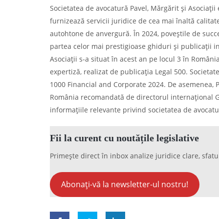
Societatea de avocatură Pavel, Mărgărit și Asociații
furnizează servicii juridice de cea mai înaltă calitat
autohtone de anvergură. În 2024, poveștile de succe
partea celor mai prestigioase ghiduri și publicații i
Asociații s-a situat în acest an pe locul 3 în Româ
expertiză, realizat de publicația Legal 500. Societat
1000 Financial and Corporate 2024. De asemenea, Pav
România recomandată de directorul internațional Gl
informațiile relevante privind societatea de avocatu
Fii la curent cu noutățile legislative
Primește direct în inbox analize juridice clare, sfatu
Abonați-vă la newsletter-ul nostru!