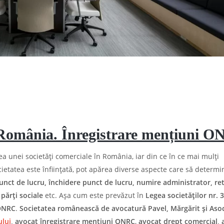
 România. Înregistrare mențiuni 
a unei societăți comerciale în România, iar din ce în ce mai mulți
ietatea este înființată, pot apărea diverse aspecte care să determi
punct de lucru, închidere punct de lucru, numire administrator, re
părți sociale
etc. Așa cum este prevăzut în
Legea societăților nr. 
ONRC
.
Societatea românească de avocatură Pavel, Mărgărit și Asoc
ului
, avocat înregistrare mențiuni ONRC
,
avocat drept comercial, 