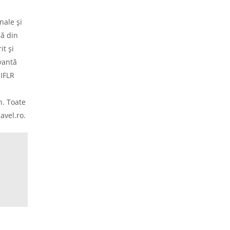
nale și
lă din
it și
vantă
 IFLR
n. Toate
avel.ro.