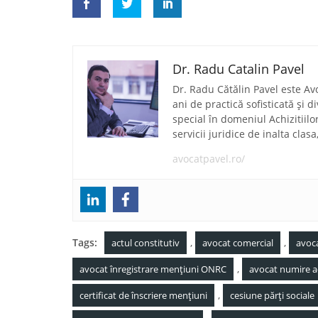
Dr. Radu Catalin Pavel
Dr. Radu Cătălin Pavel este Av
ani de practică sofisticată și 
special în domeniul Achizitiilo
servicii juridice de inalta clas
avocatpavel.ro/
Tags:
,
,
actul constitutiv
avocat comercial
avoca
,
avocat înregistrare mențiuni ONRC
avocat numire a
,
certificat de înscriere mențiuni
cesiune părți sociale