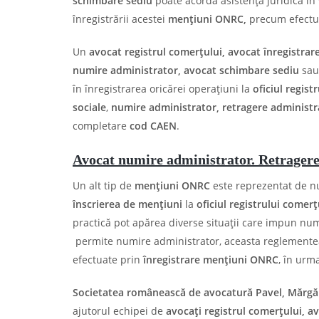
schimbare sediu
poate acorda asistență juridică în
înregistrării acestei
mențiuni ONRC,
precum efectu
Un
avocat registrul comerțului, avocat înregistra
numire administrator, avocat schimbare sediu
sau
în înregistrarea oricărei operațiuni la
oficiul regist
sociale
,
numire administrator, retragere administr
completare
cod CAEN
.
Avocat numire administrator. Retragere
Un alt tip de
mențiuni ONRC
este reprezentat de nu
înscrierea de mențiuni
la
oficiul registrului comerț
practică pot apărea diverse situații care impun nu
permite numire administrator, aceasta reglementea
efectuate prin
înregistrare mențiuni ONRC
, în urm
Societatea românească de avocatură Pavel, Mărgări
ajutorul echipei de
avocați registrul comer
țului, a