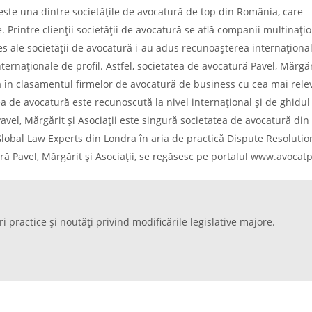
 este una dintre societățile de avocatură de top din România, care
e. Printre clienții societății de avocatură se află companii multinațio
s ale societății de avocatură i-au adus recunoașterea internaționa
nternaționale de profil. Astfel, societatea de avocatură Pavel, Mărgăr
nia în clasamentul firmelor de avocatură de business cu cea mai rele
ea de avocatură este recunoscută la nivel internațional și de ghidul
el, Mărgărit și Asociații este singură societatea de avocatură din
obal Law Experts din Londra în aria de practică Dispute Resolutio
ră Pavel, Mărgărit și Asociații, se regăsesc pe portalul www.avocatp
ri practice și noutăți privind modificările legislative majore.