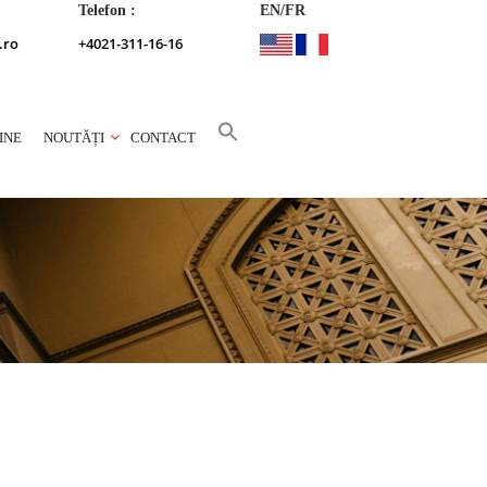
Telefon :
EN/FR
.ro
+4021-311-16-16
INE
NOUTĂȚI
CONTACT