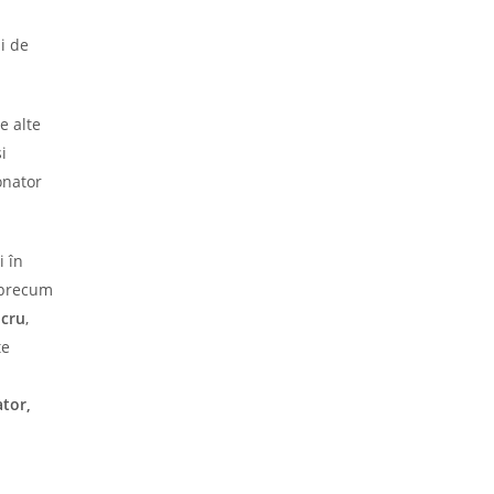
a
i de
e alte
i
onator
i în
, precum
ucru
,
te
tor,