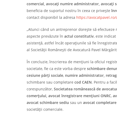
comercial,
avocați numire administrator,
avocați 
beneficia de suportul nostru în ceea ce privește
înr
contact disponibil la adresa
https://avocatpavel.ro/
„Atunci când un antreprenor dorește să efectueze mod
aspecte prevăzute în
actul constitutiv
, este indica
asistență, astfel încât operațiunile să fie înregistr
al Societății Românești de Avocatură Pavel Mărgărit ș
În concluzie, înscrierea de mențiuni la oficiul regi
societate, fie ca este vorba despre
schimbare denum
cesiune părți sociale
,
numire administrator, retrage
schimbare sau completare
cod CAEN
. Pentru a faci
corespunzător,
Societatea românească de avocatură
comer
țului, avocat înregistrare mențiuni ONRC
,
av
avocat schimbare sediu
sau un
avocat completare 
societății comerciale.