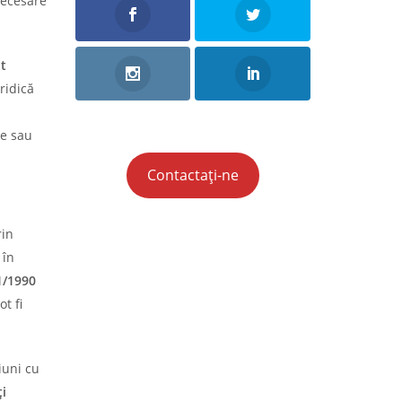
necesare
at
ridică
e sau
Contactați-ne
rin
 în
1/1990
t fi
iuni cu
i