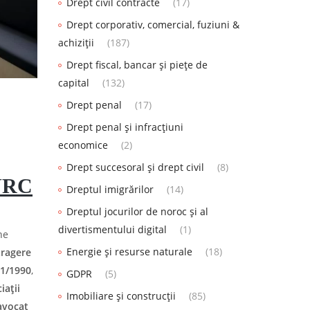
Drept civil contracte
(17)
Drept corporativ, comercial, fuziuni &
achiziții
(187)
Drept fiscal, bancar și piețe de
capital
(132)
Drept penal
(17)
Drept penal și infracțiuni
economice
(2)
Drept succesoral și drept civil
(8)
ONRC
Dreptul imigrărilor
(14)
Dreptul jocurilor de noroc și al
divertismentului digital
(1)
ne
Energie și resurse naturale
(18)
tragere
31/1990
,
GDPR
(5)
iații
Imobiliare și construcții
(85)
avocat