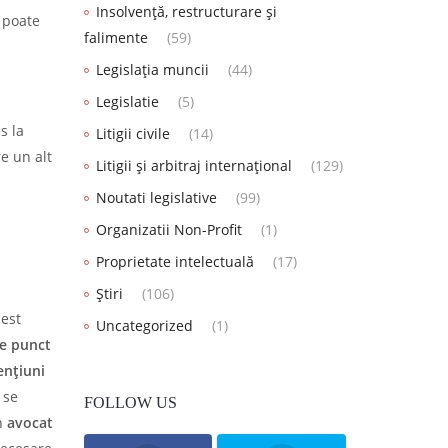
Insolvență, restructurare și
 poate
falimente
(59)
Legislația muncii
(44)
Legislatie
(5)
s la
Litigii civile
(14)
e un alt
Litigii și arbitraj internațional
(129)
Noutati legislative
(99)
Organizatii Non-Profit
(1)
Proprietate intelectuală
(17)
Știri
(106)
cest
Uncategorized
(1)
re punct
ențiuni
 se
FOLLOW US
n
avocat