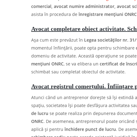
comercial, avocat numire administrator, avocat s
asista în procedura de
înregistrare mențiuni ONR
Avocat completare obiect activitate. 
Așa cum este prevăzut în
Legea societăților nr. 31/
momentul înființării, poate opta pentru schimbare
domeniu de activitate. Această operațiune se poate
mențiuni ONRC
, se va elibera un
certificat de însc
schimbat sau completat obiectul de activitate.
Avocat registrul comerțului. Înființare 
Atunci când un antreprenor dorește să își extindă a
spațiu, societatea își poate desfășura activitatea sa
de lucru
se poate realiza prin depunerea documenta
ONRC
. De asemenea, antreprenorul poate oricând s
aplică și pentru
închidere punct de lucru
. De aseme