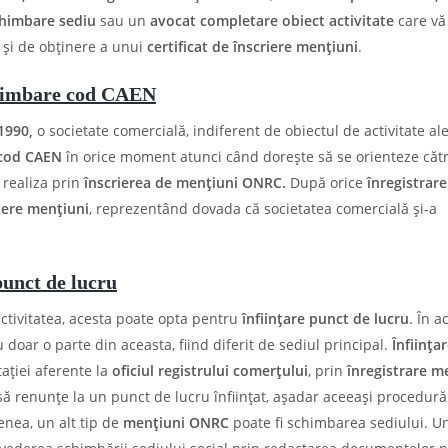
chimbare sediu
sau un
avocat completare obiect activitate
care vă
C
și de obținere a unui
certificat de înscriere mențiuni
.
Schimbare cod CAEN
1990,
o societate comercială, indiferent de obiectul de activitate ale
cod CAEN
în orice moment atunci când dorește să se orienteze cătr
 realiza prin
înscrierea de mențiuni ONRC.
După orice
înregistrare
riere mențiuni
, reprezentând dovada că societatea comercială și-a
punct de lucru
ctivitatea, acesta poate opta pentru
înființare punct de lucru
. În a
u doar o parte din aceasta, fiind diferit de sediul principal.
Înființa
ției aferente la
oficiul registrului comerțului
, prin
înregistrare m
ă renunțe la un punct de lucru înființat, așadar aceeași procedură
nea, un alt tip de
mențiuni ONRC
poate fi schimbarea sediului. U