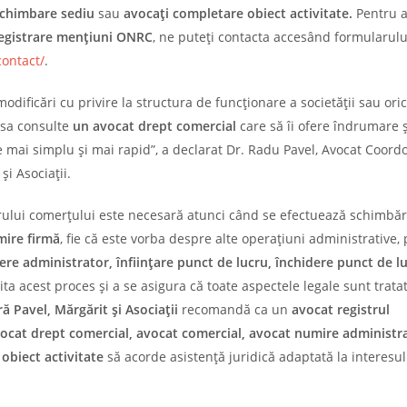
schimbare sediu
sau
avocați completare obiect activitate.
Pentru 
egistrare mențiuni ONRC
, ne puteți contacta accesând formularulu
contact/
.
ificări cu privire la structura de funcționare a societății sau oric
t sa consulte
un avocat drept comercial
care să îi ofere îndrumare ș
ate mai simplu și mai rapid”, a declarat Dr. Radu Pavel, Avocat Coord
i Asociații.
strului comerțului este necesară atunci când se efectuează schimbăr
ire firmă
, fie că este vorba despre alte operațiuni administrative
re administrator, înființare punct de lucru, închidere punct de l
lita acest proces și a se asigura că toate aspectele legale sunt trata
 Pavel, Mărgărit și Asociații
recomandă ca un
avocat registrul
ocat drept comercial, avocat comercial,
avocat numire administra
obiect activitate
să acorde asistență juridică adaptată la interesul