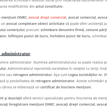
 vederea schimbării sediului social prin redactarea documentelor 
area modificărilor din
actul constitutiv
.
re mențiuni ONRC
,
avocat drept comercial
, avocat comercial, avoc
 un
avocat completare obiect activitate
vă poate oferi asistență ju
rului comerțului
, precum:
schimbare denumire firmă, cesiune părți
ator
,
înființare punct de lucru, închidere punct de lucru,
schimbar
 administrator
mire administrator. Numirea administratorului se poate realiza p
ului.
Administratorul reprezintă societatea în relațiile cu terții, însă
mire sau
retragere administrator
. Așa cum
Legea societăților nr. 3
ză și posibilitatea de
retragere administrator
. Aceste schimbări po
a cărora se eliberează un
certificat de înscriere mențiuni
.
t și Asociații
oferă servicii specializate pentru înscrierea de menț
vocați înregistrare mențiuni ONRC
,
avocați drept comercial, avocaț