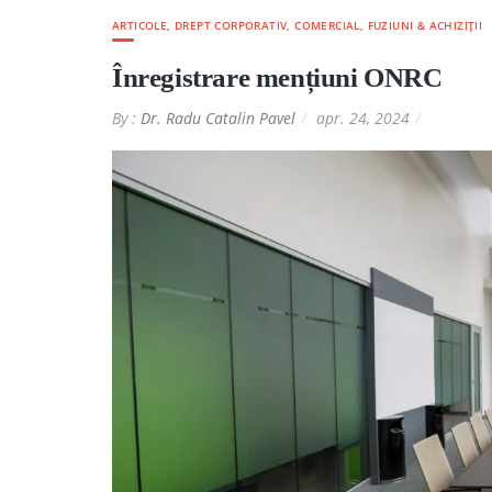
ARTICOLE
,
DREPT CORPORATIV, COMERCIAL, FUZIUNI & ACHIZIȚII
Înregistrare mențiuni ONRC
By :
Dr. Radu Catalin Pavel
apr. 24, 2024