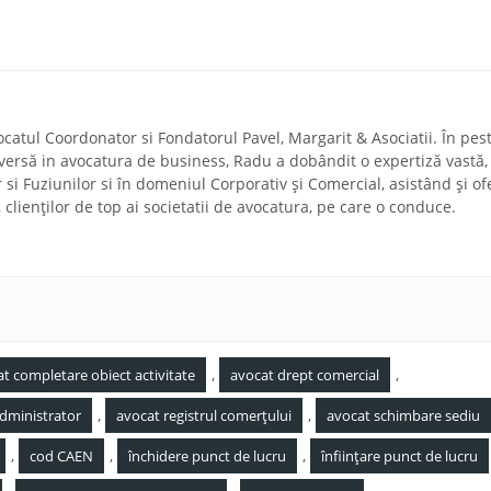
ocatul Coordonator si Fondatorul Pavel, Margarit & Asociatii. În pes
diversă in avocatura de business, Radu a dobândit o expertiză vastă,
r si Fuziunilor si în domeniul Corporativ și Comercial, asistând și of
a, clienților de top ai societatii de avocatura, pe care o conduce.
,
,
t completare obiect activitate
avocat drept comercial
,
,
dministrator
avocat registrul comerțului
avocat schimbare sediu
,
,
,
cod CAEN
închidere punct de lucru
înființare punct de lucru