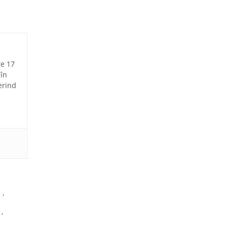
te 17
 în
erind
,
,