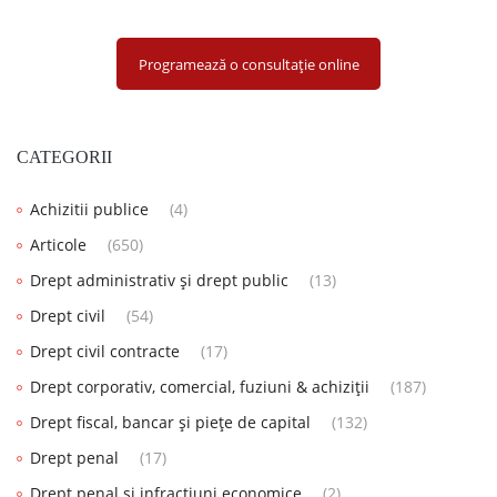
Programează o consultație online
CATEGORII
Achizitii publice
(4)
Articole
(650)
Drept administrativ și drept public
(13)
Drept civil
(54)
Drept civil contracte
(17)
Drept corporativ, comercial, fuziuni & achiziții
(187)
Drept fiscal, bancar și piețe de capital
(132)
Drept penal
(17)
Drept penal și infracțiuni economice
(2)