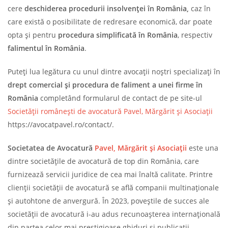
cere
deschiderea procedurii insolvenței în România,
caz în
care există o posibilitate de redresare economică, dar poate
opta și pentru
procedura simplificată în România
, respectiv
falimentul în România
.
Puteți lua legătura cu unul dintre avocații noștri specializați în
drept comercial și procedura de faliment a unei firme în
România
completând formularul de contact de pe site-ul
Societății românești de avocatură Pavel, Mărgărit și Asociații
https://avocatpavel.ro/contact/.
Societatea de Avocatură
Pavel, Mărgărit și Asociații
este una
dintre societățile de avocatură de top din România, care
furnizează servicii juridice de cea mai înaltă calitate. Printre
clienții societății de avocatură se află companii multinaționale
și autohtone de anvergură. În 2023, poveștile de succes ale
societății de avocatură i-au adus recunoașterea internațională
din partea celor mai prestigioase ghiduri și publicații