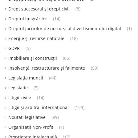
Drept succesoral și drept civil
(8)
Dreptul imigrărilor
(14)
Dreptul jocurilor de noroc și al divertismentului digital
(1)
Energie și resurse naturale
(18)
GDPR
(5)
Imobiliare și construcții
(85)
Insolvență, restructurare și falimente
(59)
Legislația muncii
(44)
Legislatie
(5)
Litigii civile
(14)
Litigii și arbitraj internațional
(129)
Noutati legislative
(99)
Organizatii Non-Profit
(1)
Proprietate intelectuală
(17)