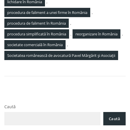
,
lichidare în România
,
procedura de faliment a unei firme în România
,
procedura de faliment în România
,
,
procedura simplificată în România
reorganizare în România
,
societate comercială în România
Societatea românească de avocatură Pavel Mărgărit și Asociații
Navigare
Noutăți Legislative 27 Octombrie 2023
în
Răspunderea civilă delictuală în România
articole
Caută
Caută