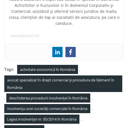
Achizitiilor si Fuziunilor si în domeniul Corporativ și
Comercial, asistând și oferind servicii juridice de inalta
clasa, clienților de top ai societatii de avocatura, pe care o
conduce.
avocatpavel.ro/
Tags:
,
activitate economică în România
avocat specializat în drept comercial și procedura de faliment în
România
,
,
deschiderea procedurii insolvenței în România
,
insolvența unei societăți comerciale în România
,
Legea Insolvenței nr. 85/2014 în România