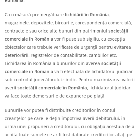
România
.
Ca o măsură premergătoare
lichidării în România
,
magazinele, depozitele, birourile, corespondența comercială,
contractele sau orice alte bunuri din patrimoniul
societății
comerciale în România
vor fi puse sub sigiliu, cu excepția
obiectelor care trebuie verificate de urgență pentru evitarea
deteriorării, registrelor de contabilitate, cambiilor etc.
Lichidarea în România a bunurilor din averea
societății
comerciale în România
va fi efectuată de lichidatorul judiciar
sub controlul judecătorului-sindic. Pentru maximizarea valorii
averii
societății comerciale în România,
lichidatorul judiciar
va face toate demersurile de expunere pe piață.
Bunurile vor putea fi distribuite creditorilor în contul
creanțelor pe care le dețin împotriva averii debitorului, în
urma unei propuneri a creditorului, cu obligația acestuia de a
achita toate sumele ce ar fi fost datorate creditorilor aflați pe