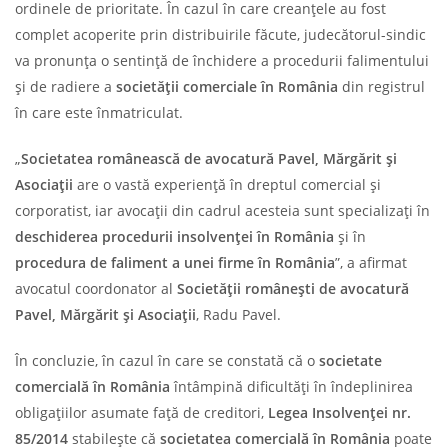
ordinele de prioritate. În cazul în care creanțele au fost
complet acoperite prin distribuirile făcute, judecătorul-sindic
va pronunța o sentință de închidere a procedurii falimentului
și de radiere a
societății comerciale în România
din registrul
în care este înmatriculat.
„
Societatea românească de avocatură Pavel, Mărgărit și
Asociații
are o vastă experiență în dreptul comercial și
corporatist, iar avocații din cadrul acesteia sunt specializați în
deschiderea procedurii insolvenței în România
și în
procedura de faliment a unei firme în România
”, a afirmat
avocatul coordonator al
Societății românești de avocatură
Pavel, Mărgărit și Asociații
, Radu Pavel.
În concluzie, în cazul în care se constată că o
societate
comercială în România
întâmpină dificultăți în îndeplinirea
obligațiilor asumate față de creditori,
Legea Insolvenței nr.
85/2014
stabilește că
societatea comercială în România
poate