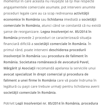
momentul în care aceasta nu reușește să își mai respecte
angajamentele comerciale asumate, pot interveni anumite
proceduri legale care au ca scop redresarea
activității
economice în România
sau
lichidarea
imediată a
societății
comerciale în România,
atunci când se constantă că nu există
șanse de reorganizare.
Legea Insolvenței nr. 85/2014 în
România
prevede 2 proceduri ce caracterizează situația
financiară dificilă a
societății comerciale în România
. În
primul rând, poate interveni
deschiderea procedurii
insolvenței în România
sau
procedura de faliment în
România. Societatea românească de avocatură Pavel,
Mărgărit și Asociații
recomandă apelarea la serviciile unui
avocat specializat în drept comercial și procedura de
faliment a unei firme în România
care vă poate îndruma în
legătură cu pașii care trebuie urmați pentru lichidarea averii
societății comerciale în România
.
Potrivit
Legii Insolvenței nr. 85/2014 în România,
procedura