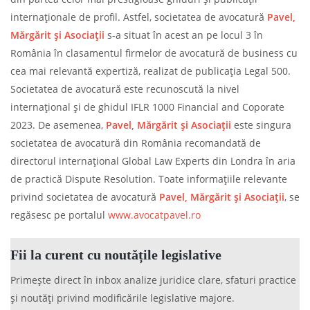
internaționale de profil. Astfel, societatea de avocatură
Pavel,
Mărgărit și Asociații
s-a situat în acest an pe locul 3 în
România în clasamentul firmelor de avocatură de business cu
cea mai relevantă expertiză, realizat de publicația Legal 500.
Societatea de avocatură este recunoscută la nivel
internațional și de ghidul IFLR 1000 Financial and Coporate
2023. De asemenea,
Pavel, Mărgărit și Asociații
este singura
societatea de avocatură din România recomandată de
directorul internațional Global Law Experts din Londra în aria
de practică Dispute Resolution. Toate informațiile relevante
privind societatea de avocatură
Pavel, Mărgărit și Asociații
, se
regăsesc pe portalul
www.avocatpavel.ro
Fii la curent cu noutățile legislative
Primește direct în inbox analize juridice clare, sfaturi practice
și noutăți privind modificările legislative majore.