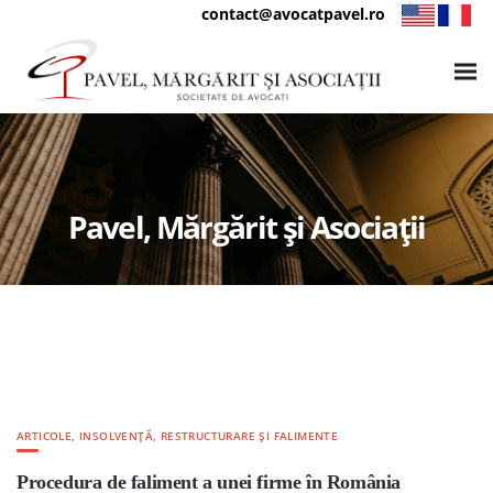
contact@avocatpavel.ro
Pavel, Mărgărit și Asociații
ARTICOLE
,
INSOLVENȚĂ, RESTRUCTURARE ȘI FALIMENTE
Procedura de faliment a unei firme în România