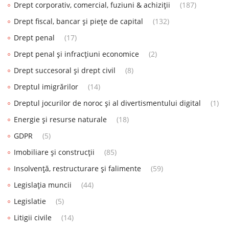
Drept corporativ, comercial, fuziuni & achiziții
(187)
Drept fiscal, bancar și piețe de capital
(132)
Drept penal
(17)
Drept penal și infracțiuni economice
(2)
Drept succesoral și drept civil
(8)
Dreptul imigrărilor
(14)
Dreptul jocurilor de noroc și al divertismentului digital
(1)
Energie și resurse naturale
(18)
GDPR
(5)
Imobiliare și construcții
(85)
Insolvență, restructurare și falimente
(59)
Legislația muncii
(44)
Legislatie
(5)
Litigii civile
(14)