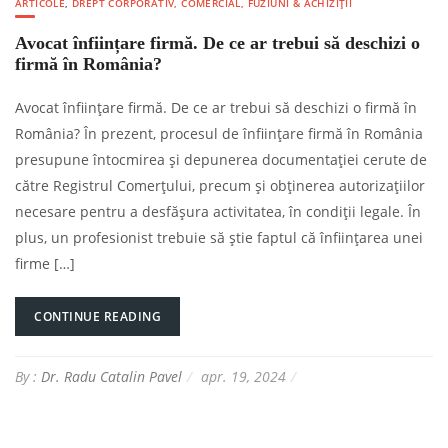
ARTICOLE
,
DREPT CORPORATIV, COMERCIAL, FUZIUNI & ACHIZIȚII
Avocat înființare firmă. De ce ar trebui să deschizi o
firmă în România?
Avocat înființare firmă. De ce ar trebui să deschizi o firmă în
România? În prezent, procesul de înființare firmă în România
presupune întocmirea și depunerea documentației cerute de
către Registrul Comerțului, precum și obținerea autorizațiilor
necesare pentru a desfășura activitatea, în condiții legale. În
plus, un profesionist trebuie să știe faptul că înființarea unei
firme […]
CONTINUE READING
By :
Dr. Radu Catalin Pavel
apr. 19, 2024