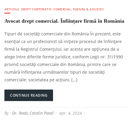
ARTICOLE
,
DREPT CORPORATIV, COMERCIAL, FUZIUNI & ACHIZIȚII
Avocat drept comercial. Înființare firmă în România
Tipuri de societăți comerciale din România În prezent, este
esențial ca un profesionist să inițieze procesul de înființare
firmă la Registrul Comerțului, iar acesta are opțiunea de a
alege între diferite forme juridice, conform Legii nr. 31/1990
privind societăți comerciale din România, printre care se
numără înființarea următoarelor tipuri de societăți
comerciale: societatea pe acțiuni, […]
CONTINUE READING
By :
Dr. Radu Catalin Pavel
apr. 4, 2024