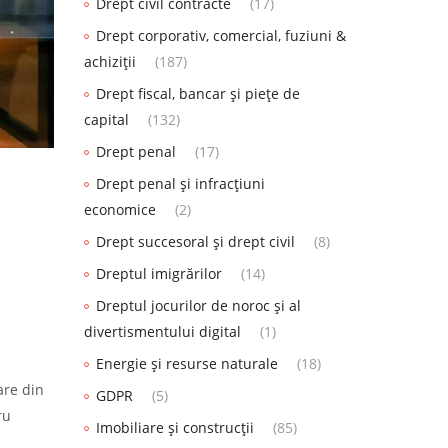
Drept civil contracte
(17)
Drept corporativ, comercial, fuziuni &
achiziții
(187)
Drept fiscal, bancar și piețe de
capital
(132)
Drept penal
(17)
Drept penal și infracțiuni
economice
(2)
Drept succesoral și drept civil
(8)
Dreptul imigrărilor
(14)
Dreptul jocurilor de noroc și al
divertismentului digital
(1)
Energie și resurse naturale
(18)
are din
GDPR
(5)
ru
Imobiliare și construcții
(85)