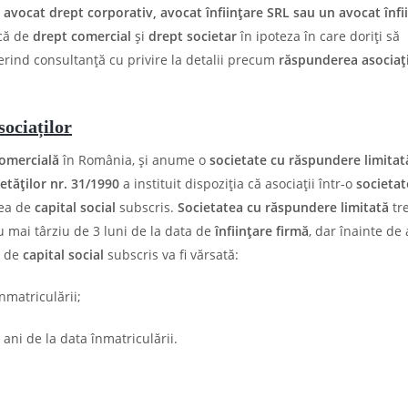
 avocat drept corporativ, avocat înființare SRL sau un avocat înfi
ică de
drept comercial
și
drept societar
în ipoteza în care doriți să
rind consultanță cu privire la detalii precum
răspunderea asociați
ociaților
comercială
în România, și anume o
societate cu răspundere limitat
etăţilor nr. 31/1990
a instituit dispoziția că asociații într-o
societat
rea de
capital social
subscris.
Societatea cu răspundere limitată
tr
 mai târziu de 3 luni de la data de
înființare firmă
, dar înainte de 
a de
capital social
subscris va fi vărsată:
nmatriculării;
ani de la data înmatriculării.