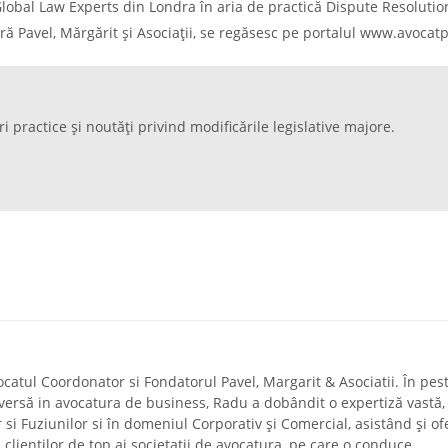
obal Law Experts din Londra în aria de practică Dispute Resolutio
ră Pavel, Mărgărit și Asociații, se regăsesc pe portalul www.avocatp
ri practice și noutăți privind modificările legislative majore.
ocatul Coordonator si Fondatorul Pavel, Margarit & Asociatii. În pes
diversă in avocatura de business, Radu a dobândit o expertiză vastă,
r si Fuziunilor si în domeniul Corporativ și Comercial, asistând și of
a, clienților de top ai societatii de avocatura, pe care o conduce.