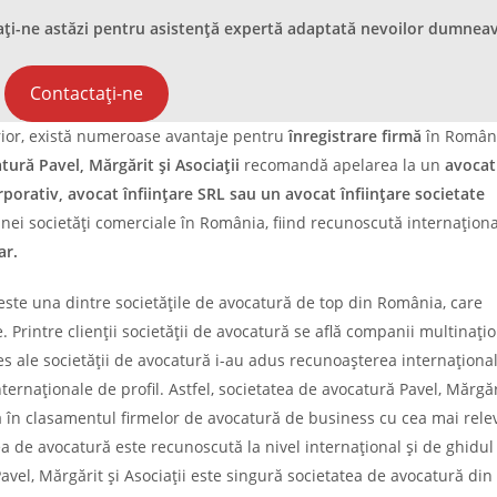
tați-ne astăzi pentru asistență expertă adaptată nevoilor dumnea
Contactați-ne
rior, există numeroase avantaje pentru
înregistrare firmă
în Români
ură Pavel, Mărgărit și Asociații
recomandă apelarea la un
avocat
rporativ, avocat înființare SRL sau un avocat înființare societate
nei societăți comerciale în România, fiind recunoscută internaționa
ar.
 este una dintre societățile de avocatură de top din România, care
e. Printre clienții societății de avocatură se află companii multinațio
s ale societății de avocatură i-au adus recunoașterea internaționa
nternaționale de profil. Astfel, societatea de avocatură Pavel, Mărgăr
nia în clasamentul firmelor de avocatură de business cu cea mai rele
ea de avocatură este recunoscută la nivel internațional și de ghidul
el, Mărgărit și Asociații este singură societatea de avocatură din