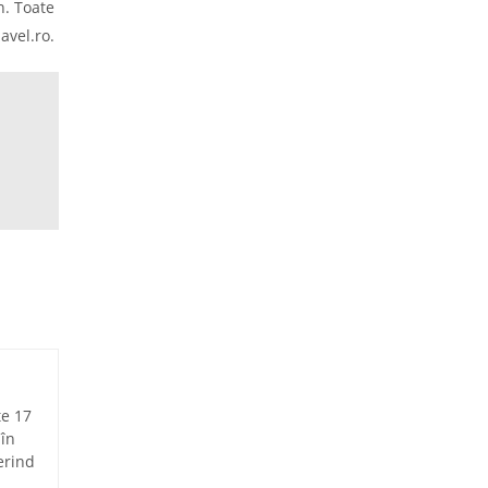
n. Toate
avel.ro.
te 17
 în
erind