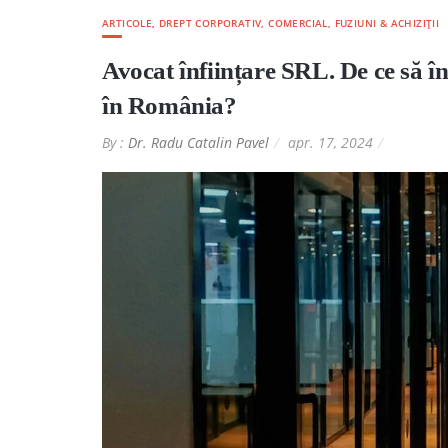
ARTICOLE
,
DREPT CORPORATIV, COMERCIAL, FUZIUNI & ACHIZIȚII
Avocat înființare SRL. De ce să în
în România?
By :
Dr. Radu Catalin Pavel
apr. 17, 2024