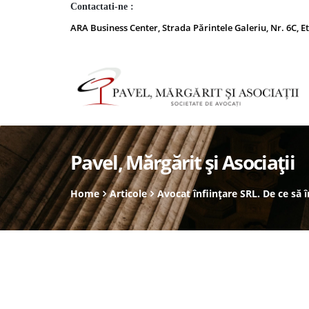
Contactati-ne :
ARA Business Center, Strada Părintele Galeriu, Nr. 6C, Et
Pavel, Mărgărit și Asociații
Home
Articole
Avocat înființare SRL. De ce să 