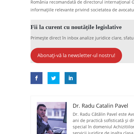
România recomandată de directorul internațional Gl
informațiile relevante privind societatea de avocatu
Fii la curent cu noutățile legislative
Primește direct în inbox analize juridice clare, sfatu
Abonați-vă la newsletter-ul nostru!
Dr. Radu Catalin Pavel
Dr. Radu Cătălin Pavel este Av
ani de practică sofisticată și 
special în domeniul Achizitiilo
servicii juridice de inalta clas