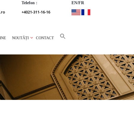
Telefon :
EN/FR
.ro
+4021-311-16-16
INE
NOUTĂȚI
CONTACT