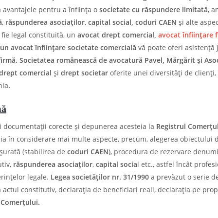
ă avantajele pentru a înființa o
societate cu răspundere limitată
, a
ă
,
răspunderea asociaților
,
capital social, coduri CAEN
și alte aspe
fie legal constituită, un
avocat drept comercial,
avocat înființare 
 un avocat înființare societate comercială
vă poate oferi asistență 
irmă. Societatea românească de avocatură Pavel, Mărgărit și Asoc
drept comercial
și
drept societar
oferite unei diversități de clienți,
nia
.
mă
i documentații corecte și depunerea acesteia la
Registrul Comerțu
 ia în considerare mai multe aspecte, precum, alegerea obiectului 
ășurată (stabilirea de
coduri CAEN
), procedura de rezervare denumi
utiv,
răspunderea asociaților
,
capital socia
l etc., astfel încât profes
rințelor legale.
Legea societăţilor nr. 31/1990
a prevăzut o serie d
ctul constitutiv, declarația de beneficiari reali, declarația pe prop
 Comerțului.