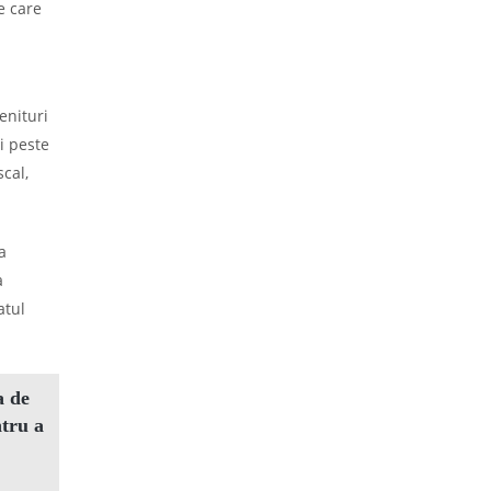
e care
enituri
i peste
cal,
a
a
atul
a de
ntru a