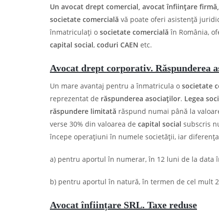
Un avocat drept comercial, avocat înființare firmă,
societate comercială
vă poate oferi asistență jurid
înmatriculați o
societate comercială
în România, ofe
capital social
,
coduri CAEN
etc.
Avocat drept corporativ. Răspunderea as
Un mare avantaj pentru a înmatricula o
societate 
reprezentat de
răspunderea asociaților
.
Legea soci
răspundere limitată
răspund numai până la valoa
verse 30% din valoarea de
capital social
subscris nu
începe operaţiuni în numele societăţii, iar diferenţ
a) pentru aportul în numerar, în 12 luni de la data î
b) pentru aportul în natură, în termen de cel mult 2 
Avocat înființare SRL. Taxe reduse