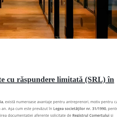
tate cu răspundere limitată (SRL) în
ia
, există numeroase avantaje pentru antreprenori, motiv pentru c
 la an. Așa cum este prevăzut în
Legea societăţilor nr. 31/1990
, pent
irea documentației aferente solicitate de
Registrul Comerțului
și