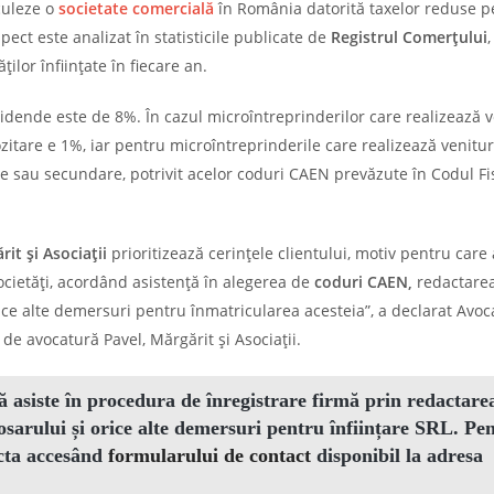
culeze o
societate comercială
în România datorită taxelor reduse p
pect este analizat în statisticile publicate de
Registrul Comerțului
,
lor înființate în fiecare an.
vidende este de 8%. În cazul microîntreprinderilor care realizează v
itare e 1%, iar pentru microîntreprinderile care realizează venitur
le sau secundare, potrivit acelor coduri CAEN prevăzute în Codul Fis
t și Asociații
prioritizează cerințele clientului, motiv pentru care 
societăți, acordând asistență în alegerea de
coduri CAEN,
redactare
rice alte demersuri pentru înmatricularea acesteia”, a declarat Avoc
de avocatură Pavel, Mărgărit și Asociații.
vă asiste în procedura de
înregistrare firmă
prin redactare
osarului și orice alte demersuri pentru
înființare SRL
. Pe
acta accesând
formularului de contact
disponibil la adresa