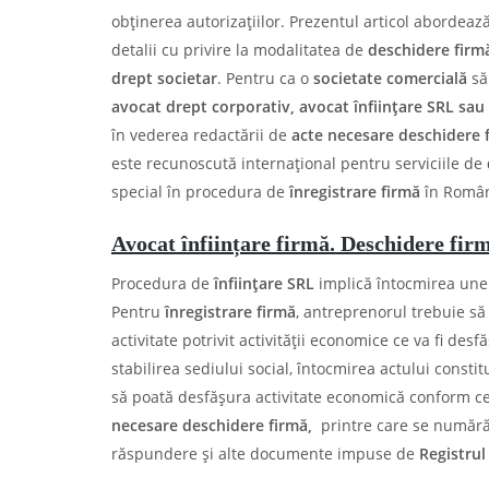
obținerea autorizațiilor. Prezentul articol abordeaz
detalii cu privire la modalitatea de
deschidere firm
drept societar
. Pentru ca o
societate comercială
să 
avocat drept corporativ, avocat înființare SRL sau
în vederea redactării de
acte necesare deschidere f
este recunoscută internațional pentru serviciile de
special în procedura de
înregistrare firmă
în Româ
Avocat înființare firmă. Deschidere fir
Procedura de
înființare SRL
implică întocmirea une
Pentru
înregistrare firmă
, antreprenorul trebuie să
activitate potrivit activității economice ce va fi desf
stabilirea sediului social, întocmirea actului constit
să poată desfășura activitate economică conform ce
necesare deschidere firmă,
printre care se numără a
răspundere și alte documente impuse de
Registrul