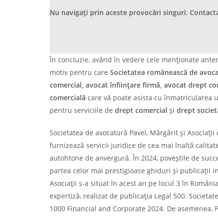
Nu navigați prin aceste provocări singuri. Contac
În concluzie, având în vedere cele menționate ante
motiv pentru care
Societatea românească de avocat
comercial, avocat înființare firmă, avocat drept co
comercială
care vă poate asista cu înmatricularea u
pentru serviciile de
drept comercial
și
drept societ
Societatea de avocatură Pavel, Mărgărit și Asociații
furnizează servicii juridice de cea mai înaltă calitat
autohtone de anvergură. În 2024, poveștile de succe
partea celor mai prestigioase ghiduri și publicații i
Asociații s-a situat în acest an pe locul 3 în Româ
expertiză, realizat de publicația Legal 500. Societat
1000 Financial and Corporate 2024. De asemenea, Pav