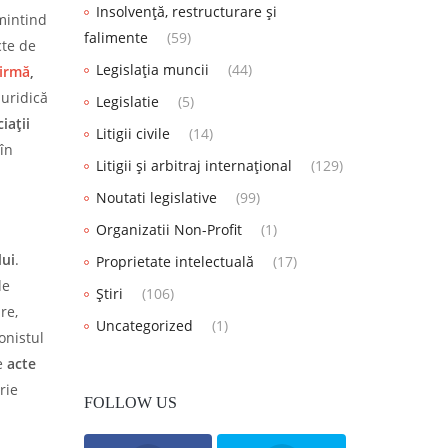
Insolvență, restructurare și
mintind
falimente
(59)
cte de
Legislația muncii
(44)
firmă
,
juridică
Legislatie
(5)
iații
Litigii civile
(14)
 în
Litigii și arbitraj internațional
(129)
Noutati legislative
(99)
Organizatii Non-Profit
(1)
lui
.
Proprietate intelectuală
(17)
de
Știri
(106)
re,
Uncategorized
(1)
ionistul
e
acte
rie
FOLLOW US