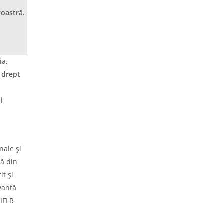
voastră.
a,
 drept
l
nale și
lă din
it și
vantă
 IFLR