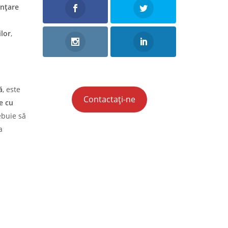
ințare
lor
,
ă
, este
Contactați-ne
e cu
ebuie să
a