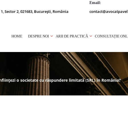
Email:
 1, Sector 2, 021683, București, România
contact@avocatpavel
HOME
DESPRE NOI
ARII DE PRACTICĂ
CONSULTAȚIE ONL
înființezi o societate cu răspundere limitată (SRL) în România?