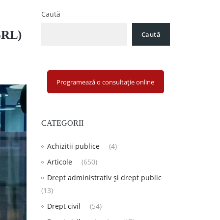
Caută
(SRL)
Caută
Programează o consultație online
CATEGORII
Achizitii publice
(4)
Articole
(650)
Drept administrativ și drept public
(13)
Drept civil
(54)