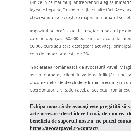
Din ce în ce mai mulți antreprenori aleg să înmatri
legea le impune, în comparație cu alte țări. Acest as
observându-se o creștere majoră în numărul societăți
Impozitul pe profit este de 16%, iar impozitul pe di
care nu depășesc 60.000 euro inclusiv cota de impoz
60.000 euro sau care desfăşoară activităţi, principa
cota de impozitare este de 3%.
“
Societatea românească de avocatură Pavel, Mărgări
asistat numeroși clienți în vederea înființării unei 
documentelor de
deschidere firmă
, precum și în o
Coordonator, Dr. Radu Pavel, al Societății românești 
Echipa noastră de avocați este pregătită să 
acte necesare deschidere firmă
, depunerea d
beneficia de suportul nostru, ne puteți cont
https://avocatpavel.ro/contact/
.