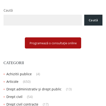
privind produsele din tutun
Caută
Caută
Programează o consultație online
CATEGORII
Achizitii publice
(4)
Articole
(650)
Drept administrativ și drept public
(13)
Drept civil
(54)
Drept civil contracte
(17)