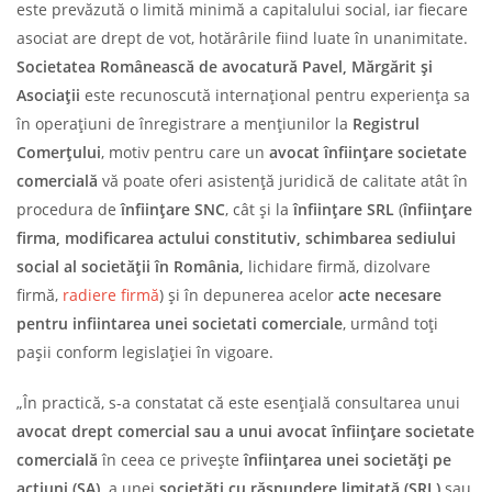
este prevăzută o limită minimă a capitalului social, iar fiecare
asociat are drept de vot, hotărârile fiind luate în unanimitate.
Societatea Românească de avocatură Pavel, Mărgărit și
Asociații
este recunoscută internațional pentru experiența sa
în operațiuni de înregistrare a mențiunilor la
Registrul
Comerțului
, motiv pentru care un
avocat înființare societate
comercială
vă poate oferi asistență juridică de calitate atât în
procedura de
înființare SNC
, cât și la
înființare SRL
(
înființare
firma, modificarea actului constitutiv, schimbarea sediului
social al societății în România,
lichidare firmă, dizolvare
firmă,
radiere firmă
) și în depunerea acelor
acte necesare
pentru infiintarea unei societati comerciale
, urmând toți
pașii conform legislației în vigoare.
„În practică, s-a constatat că este esențială consultarea unui
avocat drept comercial sau a unui avocat înființare societate
comercială
în ceea ce privește
înființarea unei societăți pe
acțiuni (SA),
a unei
societăți cu răspundere limitată (SRL)
sau