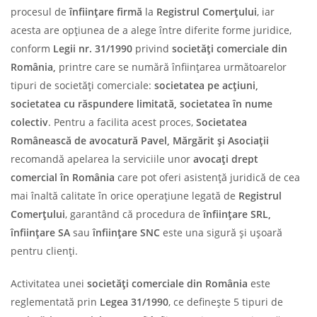
procesul de
înființare firmă
la
Registrul Comerțului
, iar
acesta are opțiunea de a alege între diferite forme juridice,
conform
Legii nr. 31/1990
privind
societăți comerciale din
România,
printre care se numără înființarea următoarelor
tipuri de societăți comerciale:
societatea pe acțiuni,
societatea cu răspundere limitată, societatea în nume
colectiv
. Pentru a facilita acest proces,
Societatea
Românească de avocatură Pavel, Mărgărit și Asociații
recomandă apelarea la serviciile unor
avocați drept
comercial în România
care pot oferi asistență juridică de cea
mai înaltă calitate în orice operațiune legată de
Registrul
Comerțului
, garantând că procedura de
înființare SRL,
înființare SA
sau
înființare SNC
este una sigură și ușoară
pentru clienți.
Activitatea unei
societăți comerciale din România
este
reglementată prin
Legea 31/1990
, ce definește 5 tipuri de