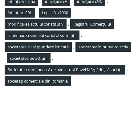
,
,
,
înființare firmă
înființare SA
înființare SNC
,
,
înființare SRL
Legea 31/1990
,
,
modificarea actului constitutiv
Registrul Comerțului
,
schimbarea sediului social al societății
,
societatea cu răspundere limitată
societatea în nume colectiv
,
,
societatea pe acțiuni
,
Societatea românească de avocatură Pavel Mărgărit și Asociații
societăți comerciale din România
Navigare
Legal 500: Pavel, Mărgărit si Asociații – Locul 3 in
în
Romania 2024
articole
Avocat de drept comercial tutun și țigarete. Modificări