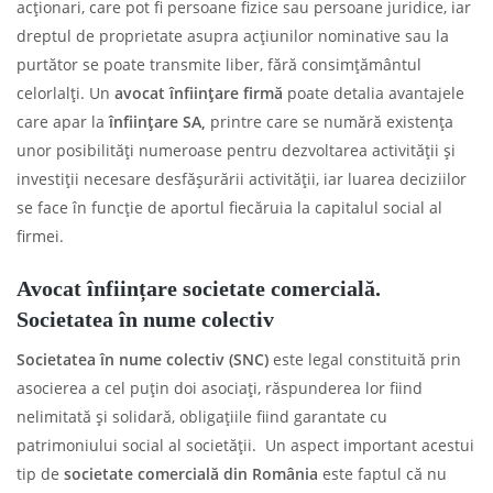
acționari, care pot fi persoane fizice sau persoane juridice, iar
dreptul de proprietate asupra acțiunilor nominative sau la
purtător se poate transmite liber, fără consimțământul
celorlalți. Un
avocat înființare firmă
poate detalia avantajele
care apar la
înființare SA,
printre care se numără existența
unor posibilități numeroase pentru dezvoltarea activității și
investiții necesare desfășurării activității, iar luarea deciziilor
se face în funcție de aportul fiecăruia la capitalul social al
firmei.
Avocat înființare societate comercială.
Societatea în nume colectiv
Societatea în nume colectiv
(SNC)
este legal constituită prin
asocierea a cel puțin doi asociați, răspunderea lor fiind
nelimitată și solidară, obligațiile fiind garantate cu
patrimoniului social al societății. Un aspect important acestui
tip de
societate comercială din România
este faptul că nu