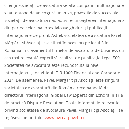
clienții societății de avocatură se află companii multinaționale
și autohtone de anvergură. În 2024, poveștile de succes ale
societății de avocatură i-au adus recunoașterea internațională
din partea celor mai prestigioase ghiduri și publicații
internaționale de profil. Astfel, societatea de avocatură Pavel,
Mărgărit și Asociații s-a situat în acest an pe locul 3 în
România în clasamentul firmelor de avocatură de business cu
cea mai relevantă expertiză, realizat de publicația Legal 500.
Societatea de avocatură este recunoscută la nivel
internațional și de ghidul IFLR 1000 Financial and Corporate
2024. De asemenea, Pavel, Mărgărit și Asociații este singură
societatea de avocatură din România recomandată de
directorul internațional Global Law Experts din Londra în aria
de practică Dispute Resolution. Toate informațiile relevante
privind societatea de avocatură Pavel, Mărgărit și Asociații, se
regăsesc pe portalul
www.avocatpavel.ro
.