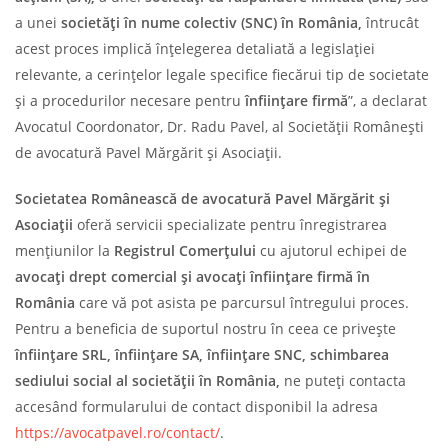
a unei
societăți în nume colectiv (SNC)
în România,
întrucât
acest proces implică înțelegerea detaliată a legislației
relevante, a cerințelor legale specifice fiecărui tip de societate
și a procedurilor necesare pentru
înființare firmă
”, a declarat
Avocatul Coordonator, Dr. Radu Pavel, al Societății Românești
de avocatură Pavel Mărgărit și Asociații.
Societatea Românească de avocatură Pavel Mărgărit și
Asociații
oferă servicii specializate pentru înregistrarea
mențiunilor la
Registrul Comerțului
cu ajutorul echipei de
avocați drept comercial și avocați înființare firmă în
România
care vă pot asista pe parcursul întregului proces.
Pentru a beneficia de suportul nostru în ceea ce privește
înființare SRL, înființare SA, înființare SNC,
schimbarea
sediului social al societății în România,
ne puteți contacta
accesând formularului de contact disponibil la adresa
https://avocatpavel.ro/contact/
.