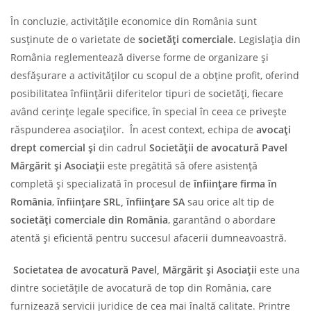
În concluzie, activitățile economice din România sunt
susținute de o varietate de
societăți comerciale.
Legislația din
România reglementează diverse forme de organizare și
desfășurare a activităților cu scopul de a obține profit, oferind
posibilitatea înființării diferitelor tipuri de societăți, fiecare
având cerințe legale specifice, în special în ceea ce privește
răspunderea asociaților. În acest context, echipa de
avocați
drept comercial și
din cadrul
Societății de avocatură Pavel
Mărgărit și Asociații
este pregătită să ofere asistență
completă și specializată în procesul de
înființare firma în
România
,
înființare SRL, înființare SA
sau orice alt tip de
societăți comerciale din România
, garantând o abordare
atentă și eficientă pentru succesul afacerii dumneavoastră.
Societatea de avocatură Pavel, Mărgărit și Asociații
este una
dintre societățile de avocatură de top din România, care
furnizează servicii juridice de cea mai înaltă calitate. Printre