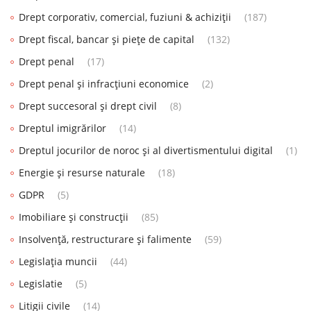
Drept corporativ, comercial, fuziuni & achiziții
(187)
Drept fiscal, bancar și piețe de capital
(132)
Drept penal
(17)
Drept penal și infracțiuni economice
(2)
Drept succesoral și drept civil
(8)
Dreptul imigrărilor
(14)
Dreptul jocurilor de noroc și al divertismentului digital
(1)
Energie și resurse naturale
(18)
GDPR
(5)
Imobiliare și construcții
(85)
Insolvență, restructurare și falimente
(59)
Legislația muncii
(44)
Legislatie
(5)
Litigii civile
(14)