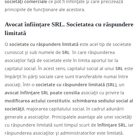
societăți comerciale
ce pot fi înființate și care precizează
principiile de funcționare ale acestora.
Avocat înființare SRL.
Societatea cu răspundere
limitată
O
societate cu răspundere limitată
este acel tip de societate
cunoscut și sub numele de
SRL
în care răspunderea
asociaților față de societate este în limita aportul lor la
capitalul social. În acest sens, capitalul social al unui
SRL
este
împărțit în părți sociale care sunt transferabile numai între
asociați. Într-o
societate cu răspundere limitată (SRL),
un
avocat înființare SRL poate consilia
asociații cu privire la
modificarea actului constitutiv
,
schimbarea sediului social al
societății
, majorarea capitalului social, în cadrul adunării
generale a asociaților. Principalele avantaje ale unei societăți
cu răspundere limitată sunt timpul scurt de
înființare SRL
, iar
răspunderea asociaților și administratorilor este limitată.