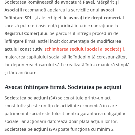
Societatea Românească de avocatură Pavel, Mărgărit și
Asociații
recomandă apelarea la serviciile unui
avocat
înființare SRL
și ale echipei de
avocați de drept comercial
care vă pot oferi asistență juridică în orice operațiune la
Registrul Comerțului
, pe parcursul întregii proceduri de
înființare firmă
, astfel încât documentația de
modificarea
actului constitutiv
,
schimbarea sediului social al societății
,
majorarea capitalului social să fie îndeplinită corespunzător,
iar depunerea dosarului să fie realizată într-o manieră simplă
și fără amânare.
Avocat înființare firmă. Societatea pe acțiuni
Societatea pe acțiuni (SA)
se constituie printr-un act
constitutiv și este un tip de activitate economică în care
patrimoniul social este folosit pentru garantarea obligațiilor
sociale, iar acționarii datorează doar plata acțiunilor lor.
Societatea pe acțiuni (SA)
poate funcționa cu minim 2