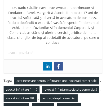
Dr. Radu Cătălin Pavel este Avocatul Coordonator si
Fondatorul Pavel, Margarit & Asociatii. În peste 17 ani de
practică sofisticată și diversă in avocatura de business,
Radu a dobândit o expertiză vastă, în special în domeniul
Achizitiilor si Fuziunilor si în domeniul Corporativ și
Comercial, asistând și oferind servicii juridice de inalta
clasa, clienților de top ai societatii de avocatura, pe care o
conduce.
avocatpavel.ro/
Tags:
,
acte necesare pentru infiintarea unei societati comerciale
,
,
avocat înființare firmă
avocat înființare societate comercială
,
,
avocat înființare SRL
avocați drept comercial