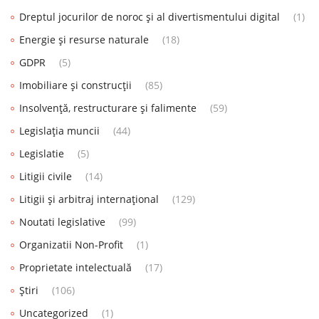
Dreptul jocurilor de noroc și al divertismentului digital
(1)
Energie și resurse naturale
(18)
GDPR
(5)
Imobiliare și construcții
(85)
Insolvență, restructurare și falimente
(59)
Legislația muncii
(44)
Legislatie
(5)
Litigii civile
(14)
Litigii și arbitraj internațional
(129)
Noutati legislative
(99)
Organizatii Non-Profit
(1)
Proprietate intelectuală
(17)
Știri
(106)
Uncategorized
(1)