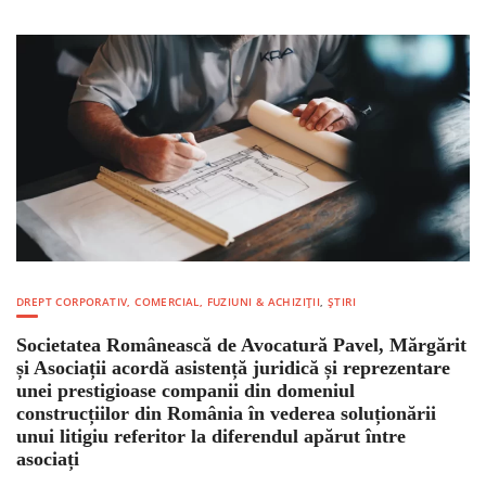
DREPT CORPORATIV, COMERCIAL, FUZIUNI & ACHIZIȚII
,
ȘTIRI
Societatea Românească de Avocatură Pavel, Mărgărit
și Asociații acordă asistență juridică și reprezentare
unei prestigioase companii din domeniul
construcțiilor din România în vederea soluționării
unui litigiu referitor la diferendul apărut între
asociați