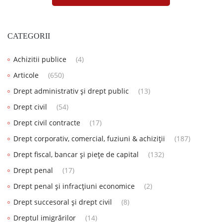
CATEGORII
Achizitii publice
(4)
Articole
(650)
Drept administrativ și drept public
(13)
Drept civil
(54)
Drept civil contracte
(17)
Drept corporativ, comercial, fuziuni & achiziții
(187)
Drept fiscal, bancar și piețe de capital
(132)
Drept penal
(17)
Drept penal și infracțiuni economice
(2)
Drept succesoral și drept civil
(8)
Dreptul imigrărilor
(14)