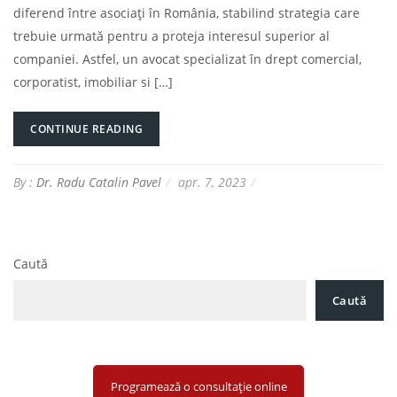
diferend între asociați în România, stabilind strategia care
trebuie urmată pentru a proteja interesul superior al
companiei. Astfel, un avocat specializat în drept comercial,
corporatist, imobiliar si […]
CONTINUE READING
By :
Dr. Radu Catalin Pavel
apr. 7, 2023
Caută
Caută
Programează o consultație online