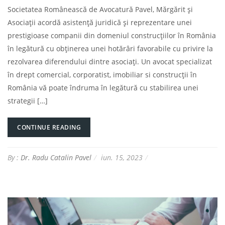
Societatea Românească de Avocatură Pavel, Mărgărit și
Asociații acordă asistență juridică și reprezentare unei
prestigioase companii din domeniul construcțiilor în România
în legătură cu obținerea unei hotărâri favorabile cu privire la
rezolvarea diferendului dintre asociați. Un avocat specializat
în drept comercial, corporatist, imobiliar si construcții în
România vă poate îndruma în legătură cu stabilirea unei
strategii […]
CONTINUE READING
By :
Dr. Radu Catalin Pavel
iun. 15, 2023