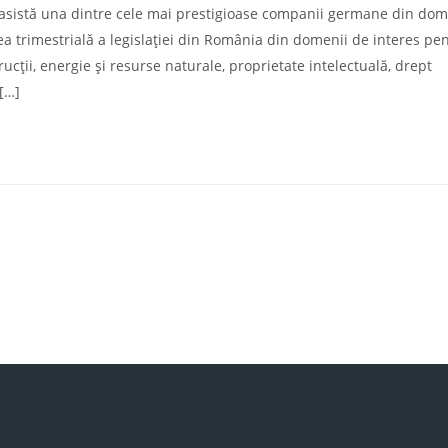
ii asistă una dintre cele mai prestigioase companii germane din do
rea trimestrială a legislației din România din domenii de interes pe
ucții, energie și resurse naturale, proprietate intelectuală, drept
 […]