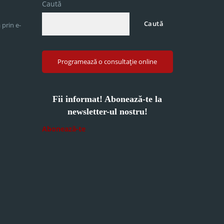
Caută
Caută
 prin e-
Programează o consultație online
Fii informat! Abonează-te la
newsletter-ul nostru!
Abonează-te