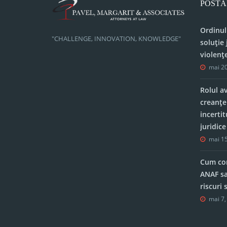
POSTĂ
Ordinul
"CHALLENGE, INNOVATION, KNOWLEDGE"
soluție 
violenț
mai 20
Rolul a
creanțe
incerti
juridic
mai 15
Cum con
ANAF sa
riscuri
mai 7,