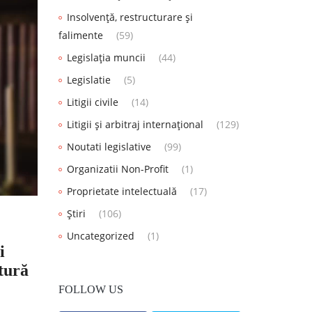
Insolvență, restructurare și
falimente
(59)
Legislația muncii
(44)
Legislatie
(5)
Litigii civile
(14)
Litigii și arbitraj internațional
(129)
Noutati legislative
(99)
Organizatii Non-Profit
(1)
Proprietate intelectuală
(17)
Știri
(106)
Uncategorized
(1)
i
tură
FOLLOW US