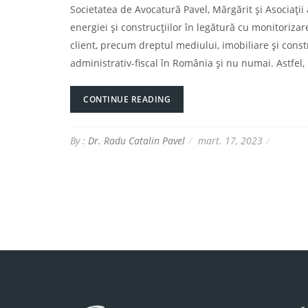
Societatea de Avocatură Pavel, Mărgărit și Asociaț
energiei și construcțiilor în legătură cu monitoriza
client, precum dreptul mediului, imobiliare și constr
administrativ-fiscal în România și nu numai. Astfel,
CONTINUE READING
By :
Dr. Radu Catalin Pavel
mart. 17, 2023