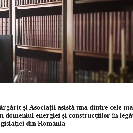
gărit și Asociații asistă una dintre cele ma
 domeniul energiei și construcțiilor în legă
egislației din România