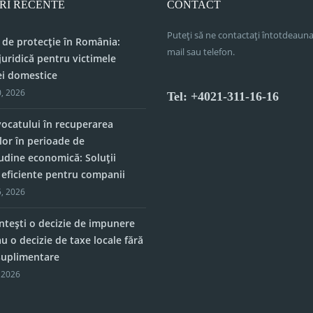
RI RECENTE
CONTACT
Puteți să ne contactați întotdeauna
 de protecție în România:
mail sau telefon.
juridică pentru victimele
ei domestice
, 2026
Tel: +4021-311-16-16
vocatului în recuperarea
lor în perioade de
tudine economică: Soluții
e eficiente pentru companii
, 2026
tești o decizie de impunere
u o decizie de taxe locale fără
 suplimentare
 2026