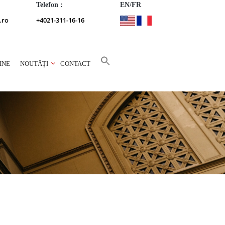
Telefon :
EN/FR
.ro
+4021-311-16-16
INE
NOUTĂȚI
CONTACT