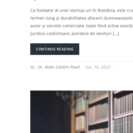
Ca fondator al unei startup-uri în România, este cru
termen lung și durabilitatea afacerii dumneavoastră
autor și secrete comerciale, toate fiind active esen
juridice costisitoare, pierdere de venituri […]
CONTINUE READING
By :
Dr. Radu Catalin Pavel
iun. 19, 2023