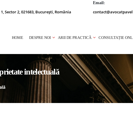
Email:
 1, Sector 2, 021683, București, România
contact@avocatpavel
HOME
DESPRE NOI
ARII DE PRACTICĂ
CONSULTAȚIE ONL
prietate intelectuală
ală