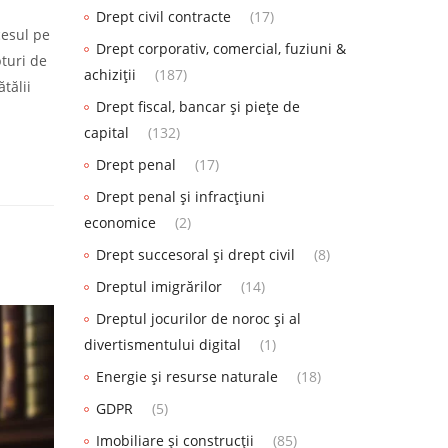
Drept civil contracte
(17)
cesul pe
Drept corporativ, comercial, fuziuni &
turi de
achiziții
(187)
tălii
Drept fiscal, bancar și piețe de
capital
(132)
Drept penal
(17)
Drept penal și infracțiuni
economice
(2)
Drept succesoral și drept civil
(8)
Dreptul imigrărilor
(14)
Dreptul jocurilor de noroc și al
divertismentului digital
(1)
Energie și resurse naturale
(18)
GDPR
(5)
Imobiliare și construcții
(85)