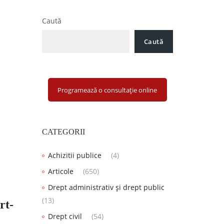
Caută
Caută
Programează o consultație online
CATEGORII
Achizitii publice
(4)
Articole
(650)
Drept administrativ și drept public
(13)
rt-
Drept civil
(54)