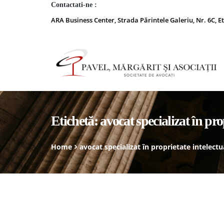
Contactati-ne :
ARA Business Center, Strada Părintele Galeriu, Nr. 6C, Et
Etichetă:
avocat specializat în pro
Home
avocat specializat în proprietate intelectu