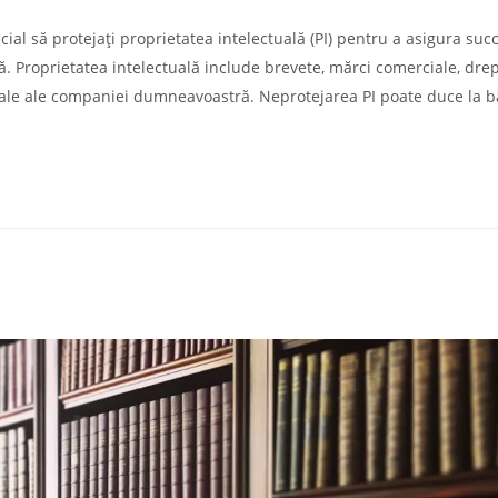
cial să protejați proprietatea intelectuală (PI) pentru a asigura suc
. Proprietatea intelectuală include brevete, mărci comerciale, drep
țiale ale companiei dumneavoastră. Neprotejarea PI poate duce la bă