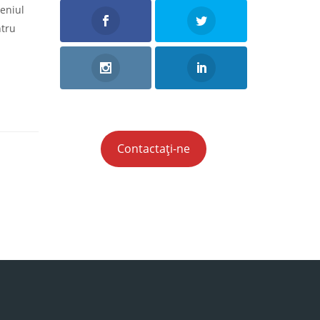
meniul
ntru
Contactați-ne