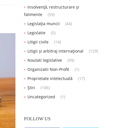
Insolvență, restructurare și
falimente
(59)
Legislația muncii
(44)
Legislatie
(5)
Litigii civile
(14)
Litigii și arbitraj internațional
(129)
Noutati legislative
(99)
Organizatii Non-Profit
(1)
Proprietate intelectuală
(17)
Știri
(106)
Uncategorized
(1)
FOLLOW US