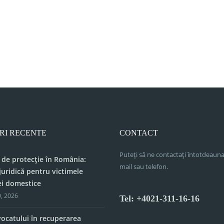
RI RECENTE
CONTACT
Puteți să ne contactați întotdeauna
 de protecție în România:
mail sau telefon.
juridică pentru victimele
ei domestice
, 2026
Tel: +4021-311-16-16
vocatului în recuperarea