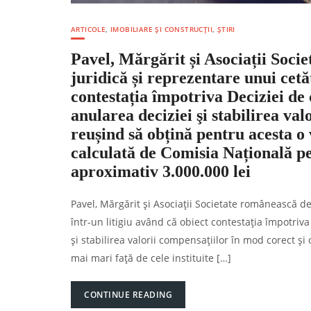
ARTICOLE
,
IMOBILIARE ȘI CONSTRUCȚII
,
ȘTIRI
Pavel, Mărgărit și Asociații Soci
juridică și reprezentare unui cetă
contestația împotriva Deciziei de
anularea deciziei şi stabilirea val
reușind să obțină pentru acesta o
calculată de Comisia Națională p
aproximativ 3.000.000 lei
Pavel, Mărgărit și Asociații Societate românească d
într-un litigiu având că obiect contestația împotriv
şi stabilirea valorii compensaţiilor în mod corect şi
mai mari față de cele instituite […]
CONTINUE READING