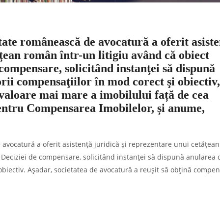
etate românească de avocatură a oferit asist
țean român într-un litigiu având că obiect
 compensare, solicitând instanţei să dispună
orii compensaţiilor în mod corect şi obiectiv,
 valoare mai mare a imobilului față de cea
entru Compensarea Imobilelor, și anume,
e avocatură a oferit asistență juridică și reprezentare unui cetățe
a Deciziei de compensare, solicitând instanţei să dispună anularea d
 obiectiv. Așadar, societatea de avocatură a reușit să obțină compen