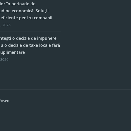
lor în perioade de
tudine economică: Soluții
e eficiente pentru companii
, 2026
tești o decizie de impunere
u o decizie de taxe locale fără
 suplimentare
 2026
Yoseo.