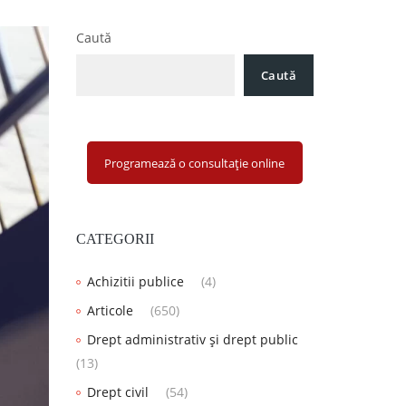
Caută
Caută
Programează o consultație online
CATEGORII
Achizitii publice
(4)
Articole
(650)
Drept administrativ și drept public
(13)
Drept civil
(54)