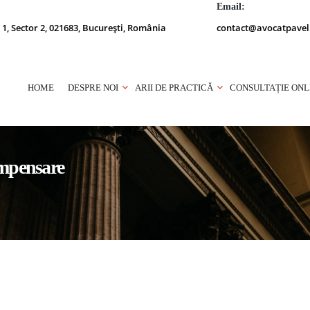
Email:
 1, Sector 2, 021683, București, România
contact@avocatpavel
HOME
DESPRE NOI
ARII DE PRACTICĂ
CONSULTAȚIE ONL
ompensare