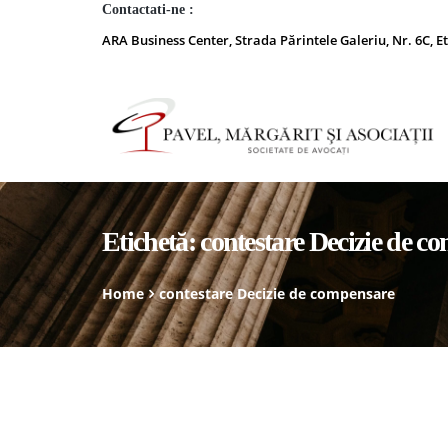
Contactati-ne :
ARA Business Center, Strada Părintele Galeriu, Nr. 6C, Et
Etichetă:
contestare Decizie de c
Home
contestare Decizie de compensare