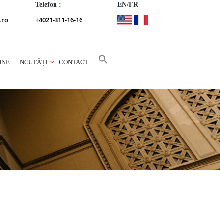
Telefon :
EN/FR
.ro
+4021-311-16-16
INE
NOUTĂȚI
CONTACT