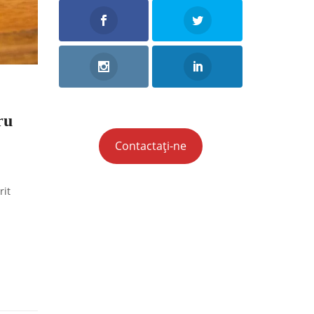
ru
Contactați-ne
rit