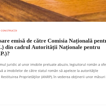
I CONSTRUCȚII
sare emisă de către Comisia Națională pent
) din cadrul Autorității Naționale pentru
.P.)?
mul juridic al unor imobile preluate abuziv, legiuitorul român a ofe
ă a imobilelor de către statul român să apeleze la autoritățile
Restituirea Proprietăților (ANRP), în vederea obținerii unor măsuri