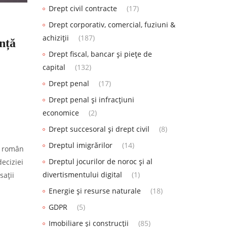
Drept civil contracte
(17)
Drept corporativ, comercial, fuziuni &
achiziții
(187)
ență
Drept fiscal, bancar și piețe de
capital
(132)
Drept penal
(17)
Drept penal și infracțiuni
economice
(2)
Drept succesoral și drept civil
(8)
Dreptul imigrărilor
(14)
an român
Dreptul jocurilor de noroc și al
eciziei
divertismentului digital
(1)
sații
Energie și resurse naturale
(18)
GDPR
(5)
Imobiliare și construcții
(85)