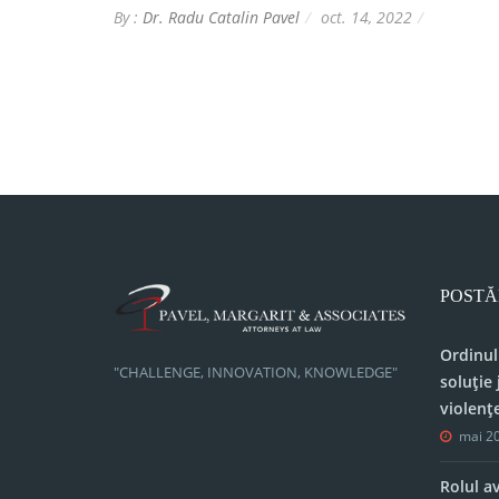
By :
Dr. Radu Catalin Pavel
oct. 14, 2022
POSTĂ
Ordinul
"CHALLENGE, INNOVATION, KNOWLEDGE"
soluție 
violenț
mai 20
Rolul a