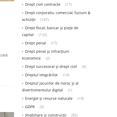
Drept civil contracte
(17)
Drept corporativ, comercial, fuziuni &
achiziții
(187)
Drept fiscal, bancar și piețe de
capital
(132)
Drept penal
(17)
Drept penal și infracțiuni
izată.
economice
(2)
Drept succesoral și drept civil
(8)
Dreptul imigrărilor
(14)
Dreptul jocurilor de noroc și al
divertismentului digital
(1)
Energie și resurse naturale
(18)
GDPR
(5)
Imobiliare și construcții
(85)