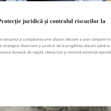
rotecție juridică și controlul riscurilor la
in de vânzarea și cumpărarea unei afaceri Vânzare a unei companii în
trategice, financiare și juridice, de la pregătirea afacerii până la
 Procesul durează, de regulă, câteva luni și necesită asistență special