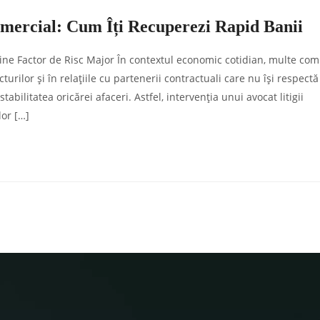
Comercial: Cum Îți Recuperezi Rapid Banii
ne Factor de Risc Major În contextul economic cotidian, multe com
turilor și în relațiile cu partenerii contractuali care nu își respectă
stabilitatea oricărei afaceri. Astfel, intervenția unui avocat litigii
lor […]