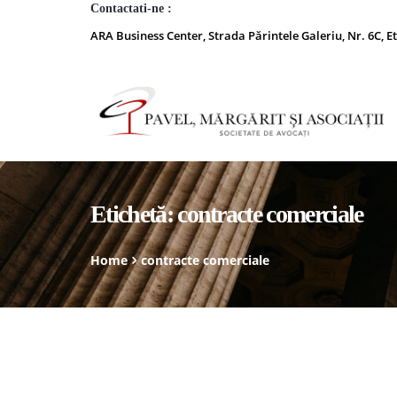
Contactati-ne :
ARA Business Center, Strada Părintele Galeriu, Nr. 6C, Et
Etichetă:
contracte comerciale
Home
contracte comerciale