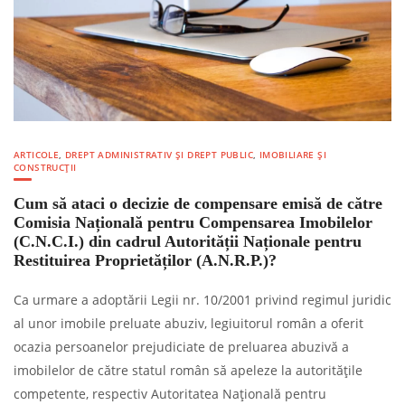
ARTICOLE
,
DREPT ADMINISTRATIV ȘI DREPT PUBLIC
,
IMOBILIARE ȘI
CONSTRUCȚII
Cum să ataci o decizie de compensare emisă de către
Comisia Națională pentru Compensarea Imobilelor
(C.N.C.I.) din cadrul Autorității Naționale pentru
Restituirea Proprietăților (A.N.R.P.)?
Ca urmare a adoptării Legii nr. 10/2001 privind regimul juridic
al unor imobile preluate abuziv, legiuitorul român a oferit
ocazia persoanelor prejudiciate de preluarea abuzivă a
imobilelor de către statul român să apeleze la autoritățile
competente, respectiv Autoritatea Națională pentru