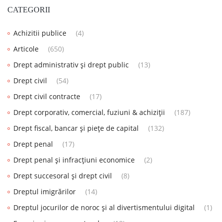
CATEGORII
Achizitii publice
(4)
Articole
(650)
Drept administrativ și drept public
(13)
Drept civil
(54)
Drept civil contracte
(17)
Drept corporativ, comercial, fuziuni & achiziții
(187)
Drept fiscal, bancar și piețe de capital
(132)
Drept penal
(17)
Drept penal și infracțiuni economice
(2)
Drept succesoral și drept civil
(8)
Dreptul imigrărilor
(14)
Dreptul jocurilor de noroc și al divertismentului digital
(1)