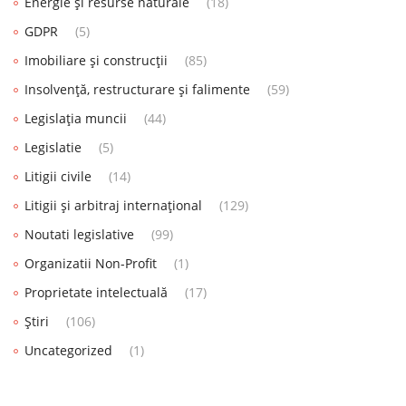
Energie și resurse naturale
(18)
GDPR
(5)
Imobiliare și construcții
(85)
Insolvență, restructurare și falimente
(59)
Legislația muncii
(44)
Legislatie
(5)
Litigii civile
(14)
Litigii și arbitraj internațional
(129)
Noutati legislative
(99)
Organizatii Non-Profit
(1)
Proprietate intelectuală
(17)
Știri
(106)
Uncategorized
(1)