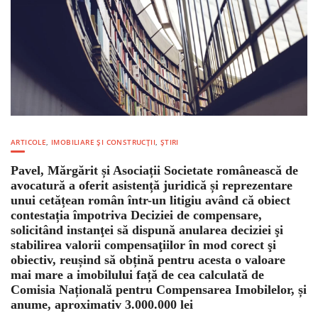
ARTICOLE
,
IMOBILIARE ȘI CONSTRUCȚII
,
ȘTIRI
Pavel, Mărgărit și Asociații Societate românească de
avocatură a oferit asistență juridică și reprezentare
unui cetățean român într-un litigiu având că obiect
contestația împotriva Deciziei de compensare,
solicitând instanţei să dispună anularea deciziei şi
stabilirea valorii compensaţiilor în mod corect şi
obiectiv, reușind să obțină pentru acesta o valoare
mai mare a imobilului față de cea calculată de
Comisia Națională pentru Compensarea Imobilelor, și
anume, aproximativ 3.000.000 lei