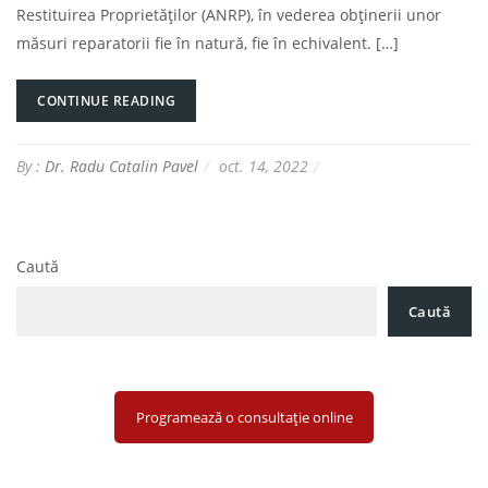
Restituirea Proprietăților (ANRP), în vederea obținerii unor
măsuri reparatorii fie în natură, fie în echivalent. […]
CONTINUE READING
By :
Dr. Radu Catalin Pavel
oct. 14, 2022
Caută
Caută
Programează o consultație online