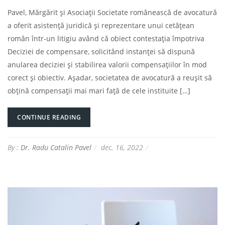
Pavel, Mărgărit și Asociații Societate românească de avocatură
a oferit asistență juridică și reprezentare unui cetățean
român într-un litigiu având că obiect contestația împotriva
Deciziei de compensare, solicitând instanţei să dispună
anularea deciziei şi stabilirea valorii compensaţiilor în mod
corect şi obiectiv. Așadar, societatea de avocatură a reușit să
obțină compensații mai mari față de cele instituite […]
CONTINUE READING
By :
Dr. Radu Catalin Pavel
dec. 16, 2022