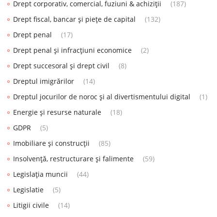
Drept corporativ, comercial, fuziuni & achiziții
(187)
Drept fiscal, bancar și piețe de capital
(132)
Drept penal
(17)
Drept penal și infracțiuni economice
(2)
Drept succesoral și drept civil
(8)
Dreptul imigrărilor
(14)
Dreptul jocurilor de noroc și al divertismentului digital
(1)
Energie și resurse naturale
(18)
GDPR
(5)
Imobiliare și construcții
(85)
Insolvență, restructurare și falimente
(59)
Legislația muncii
(44)
Legislatie
(5)
Litigii civile
(14)