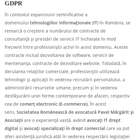
GDPR
În contextul expansiunii semnificative a
domeniului
tehnologiilor informa
ț
ionale
(
IT
) în România, se
remarcă o creștere a numărului de contracte de
consultanță și prestări de servicii IT încheiate în mod
frecvent între profesioniștii activi în acest domeniu. Aceste
contracte includ dezvoltarea de software, servicii de
mentenanța, contracte de dezvoltare website. Totodată, în
derularea relațiilor comerciale, profesioniștii utilizează
tehnologii și aplicații în vederea recrutării personalului, a
administrării resurselor umane, precum și în vederea
desfășurării unei forme contemporane de afaceri, respectiv
cea de
comer
ț
electronic (E-commerce).
În acest
sens,
S
ocietatea Românească de avocatură Pavel Mărgărit
ș
i
Asocia
ț
ii
are o experiență vastă, având
avoca
ț
i IT drept
digital
și
avoca
ț
i specializa
ț
i
î
n drept comercial
care va pot
oferi asistență juridică atât în vederea respectării legislației