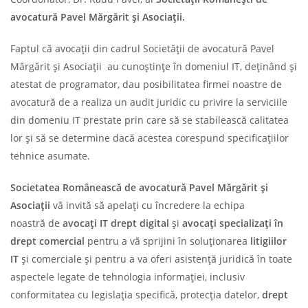
avocatură Pavel Mărgărit
ș
i Asocia
ț
ii.
Faptul că avocații din cadrul Societății de avocatură Pavel
Mărgărit și Asociații au cunoștințe în domeniul IT, deținând și
atestat de programator, dau posibilitatea firmei noastre de
avocatură de a realiza un audit juridic cu privire la serviciile
din domeniu IT prestate prin care să se stabilească calitatea
lor și să se determine dacă acestea corespund specificațiilor
tehnice asumate.
Societatea Românească de avocatură Pavel Mărgărit
ș
i
Asocia
ț
ii
vă invită să apelați cu încredere la echipa
noastră de
avoca
ț
i IT drept digital
și
avoca
ț
i specializa
ț
i
î
n
drept comercial
pentru a vă sprijini în soluționarea
litigiilor
IT
și comerciale și pentru a va oferi asistență juridică în toate
aspectele legate de tehnologia informației, inclusiv
conformitatea cu legislația specifică, protecția datelor,
drept