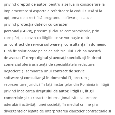
privind
dreptul de autor,
pentru a se lua în considerare la
implementare și aspectele referitoare la codul sursă și la
opțiunea de a rectifică programul software
,
clauze
privind
protec
ț
ia datelor cu caracter
personal
(GDPR),
precum și clauză compromisorie, prin
care părțile convin ca litigiile ce se vor naște dintr-
un
contract de servicii software
ș
i consultan
ț
ă
î
n domeniul
IT
să fie soluționate pe calea arbitrajului. Echipa noastră
de
avocat IT drept digital
și
avoca
ț
i specializa
ț
i
î
n drept
comercial
oferă asistență de specialitatela redactare,
negociere și semnarea unui
contract de servicii
software
și
consultan
ț
ă
î
n domeniul IT,
precum și
reprezentare juridică în față instanțelor din România în litigii
privind încălcarea
dreptului de autor
,
litigii IT
,
litigii
comerciale
și cu caracter internațional ivite ca urmare
aderulării activității unei societăți în mediul online și a
divergențelor legate de interpretarea clauzelor contractuale și