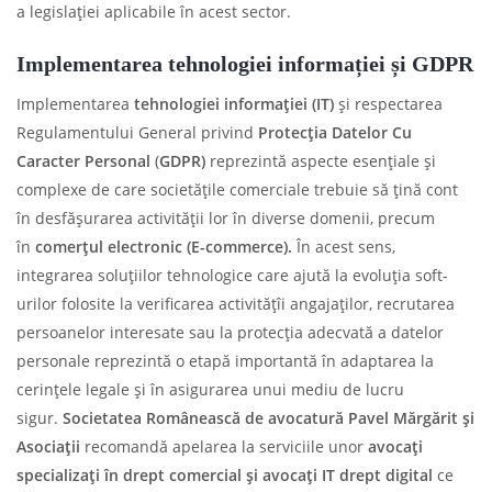
a legislației aplicabile în acest sector.
Implementarea tehnologiei informa
ț
iei
ș
i GDPR
Implementarea
tehnologiei informa
ț
iei
(IT)
și respectarea
Regulamentului General privind
Protec
ț
ia Datelor Cu
Caracter Personal
(
GDPR)
reprezintă aspecte esențiale și
complexe de care societățile comerciale trebuie să țină cont
în desfășurarea activității lor în diverse domenii, precum
în
comer
ț
ul electronic (E-commerce).
În acest sens,
integrarea soluțiilor tehnologice care ajută la evoluția soft-
urilor folosite la verificarea activitățîi angajaților, recrutarea
persoanelor interesate sau la protecția adecvată a datelor
personale reprezintă o etapă importantă în adaptarea la
cerințele legale și în asigurarea unui mediu de lucru
sigur.
Societatea Românească de avocatură Pavel Mărgărit
ș
i
Asocia
ț
ii
recomandă apelarea la serviciile unor
avoca
ț
i
specializa
ț
i
î
n drept comercial
ș
i avoca
ț
i IT drept digital
ce