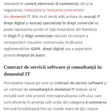
relevante în
comer
ț
electronic (E-commerce)
, cât și la
negocierea,
redactarea și revizuirea contractelor
din
domeniul IT
. Mai mult decât atât, echipa de
avoca
ț
i IT
drept digital
și
avoca
ț
i specializa
ț
i
î
n drept comercial
va
poate reprezenta juridic în față instanțelor din România
în
litigii IT
și
litigii comerciale
născute că urmare a
nerespectării clauzelor contractuale, încălcarea
reglementărilor
GDPR
,
drept digital
sau a aspectelor
privind
dreptul de autor.
Contract de servicii software
ș
i consultan
ț
ă
î
n
domeniul IT
Principalele clauze pe care un
contract de servicii software
și
un contract de
consultan
ț
ă
î
n
domeniul IT
trebuie să le
includă sunt cele privind internaționalizarea soft-ului, care
sunt eficiente în privința soft-urilor din categoria
E-commerce
,
întrucât funcționează într-un număr mare de țări, clauze