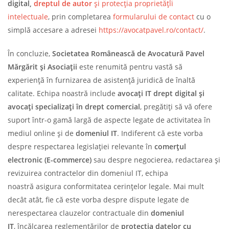
digital,
dreptul de autor
și protecția proprietățîi
intelectuale
, prin completarea
formularului de contact
cu o
simplă accesare a adresei
https://avocatpavel.ro/contact/
.
În concluzie,
Societatea Românească de Avocatură Pavel
Mărgărit
ș
i Asocia
ț
ii
este renumită pentru vastă să
experiență în furnizarea de asistență juridică de înaltă
calitate. Echipa noastră include
avoca
ț
i IT drept digital
ș
i
avoca
ț
i specializa
ț
i în drept comercial
, pregătiți să vă ofere
suport într-o gamă largă de aspecte legate de activitatea în
mediul online și de
domeniul IT
. Indiferent că este vorba
despre respectarea legislației relevante în
comer
ț
ul
electronic
(E-commerce)
sau despre negocierea, redactarea și
revizuirea contractelor din domeniul IT, echipa
noastră asigura conformitatea cerințelor legale. Mai mult
decât atât, fie că este vorba despre dispute legate de
nerespectarea clauzelor contractuale din
domeniul
IT
, încălcarea reglementărilor de
protec
ț
ia datelor cu