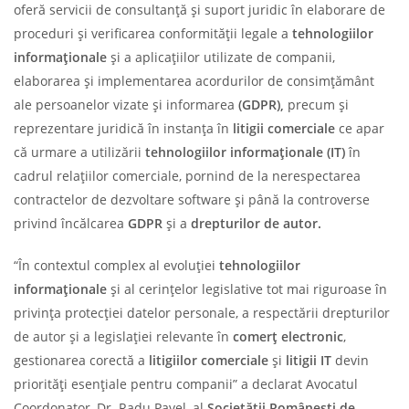
oferă servicii de consultanță și suport juridic în elaborare de
proceduri și verificarea conformității legale a
tehnologiilor
informa
ț
ionale
și a aplicațiilor utilizate de companii,
elaborarea și implementarea acordurilor de consimțământ
ale persoanelor vizate și informarea
(GDPR),
precum și
reprezentare juridică în instanța în
litigii comerciale
ce apar
că urmare a utilizării
tehnologiilor informa
ț
ionale
(IT)
în
cadrul relațiilor comerciale, pornind de la nerespectarea
contractelor de dezvoltare software și până la controverse
privind încălcarea
GDPR
și a
drepturilor de autor.
“În contextul complex al evoluției
tehnologiilor
informa
ț
ionale
și al cerințelor legislative tot mai riguroase în
privința protecției datelor personale, a respectării drepturilor
de autor și a legislației relevante în
comer
ț
electronic
,
gestionarea corectă a
litigiilor comerciale
și
litigii IT
devin
priorități esențiale pentru companii” a declarat Avocatul
Coordonator, Dr. Radu Pavel, al
Societă
ț
ii Române
ș
t
i de