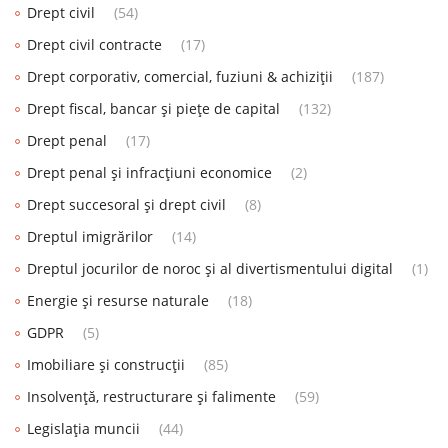
Drept civil
(54)
Drept civil contracte
(17)
Drept corporativ, comercial, fuziuni & achiziții
(187)
Drept fiscal, bancar și piețe de capital
(132)
Drept penal
(17)
Drept penal și infracțiuni economice
(2)
Drept succesoral și drept civil
(8)
Dreptul imigrărilor
(14)
Dreptul jocurilor de noroc și al divertismentului digital
(1)
Energie și resurse naturale
(18)
GDPR
(5)
Imobiliare și construcții
(85)
Insolvență, restructurare și falimente
(59)
Legislația muncii
(44)