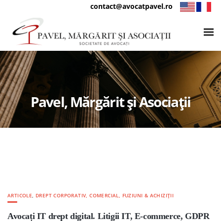
contact@avocatpavel.ro
Pavel, Mărgărit și Asociații
ARTICOLE
,
DREPT CORPORATIV, COMERCIAL, FUZIUNI & ACHIZIȚII
Avocați IT drept digital. Litigii IT, E-commerce, GDPR