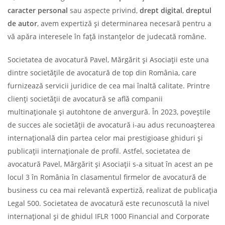
caracter personal
sau aspecte privind,
drept digital
,
dreptul
de autor
, avem expertiză și determinarea necesară pentru a
vă apăra interesele în față instanțelor de judecată române.
Societatea de avocatură Pavel, Mărgărit și Asociații este una
dintre societățile de avocatură de top din România, care
furnizează servicii juridice de cea mai înaltă calitate. Printre
clienți societății de avocatură se află companii
multinaționale și autohtone de anvergură. În 2023, poveștile
de succes ale societății de avocatură i-au adus recunoașterea
internațională din partea celor mai prestigioase ghiduri și
publicații internaționale de profil. Astfel, societatea de
avocatură Pavel, Mărgărit și Asociații s-a situat în acest an pe
locul 3 în România în clasamentul firmelor de avocatură de
business cu cea mai relevantă expertiză, realizat de publicația
Legal 500. Societatea de avocatură este recunoscută la nivel
internațional și de ghidul IFLR 1000 Financial and Corporate