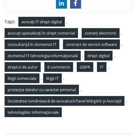
Tags:
,
avocați IT drept digital
,
,
avocați specializați în drept comercial
comerț electronic
,
,
consultanță în domeniul IT
contract de servicii software
,
,
domeniul IT tehnologia informațională
drept digital
,
,
,
,
dreptul de autor
E-commerce
GDPR
IT
,
,
litigii comerciale
litigii IT
,
protecția datelor cu caracter personal
,
Societatea românească de avocatură Pavel Mărgărit și Asociații
tehnologiilor informaționale