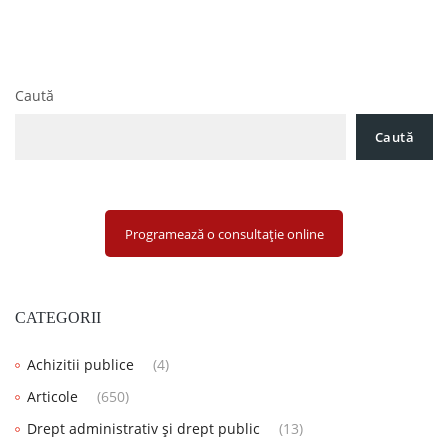
Navigare
Avocat partaj. Acțiunea de partaj
în
Avocat contestație executare. Contestația la executare
articole
Caută
Caută
Programează o consultație online
CATEGORII
Achizitii publice
(4)
Articole
(650)
Drept administrativ și drept public
(13)