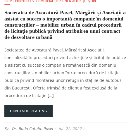
DREPT CORPORATIV, COMERCIAL, FUZIUNI & ACHIZIȚII
,
ȘTIRI
Societatea de Avocatură Pavel, Mărgărit și Asociații a
asistat cu succes o importantă companie în domeniul
construcțiilor – mobilier urban în cadrul procedurii
de licitație publică privind atribuirea unui contract
de dezvoltare urbană
Societatea de Avocatură Pavel, Mărgărit și Asociații,
specializată în proceduri privind achizițiile și licitațiile publice
a asistat cu succes o companie românească din domeniul
construcțiilor – mobilier urban într-o procedură de licitație
publică privind montarea unor refugii în stațiile de autobuz
din București. Oferta trimisă de client a fost exclusă de la
procedura de licitație […]
CONTINUE READING
By :
Dr. Radu Catalin Pavel
iul. 22, 2022