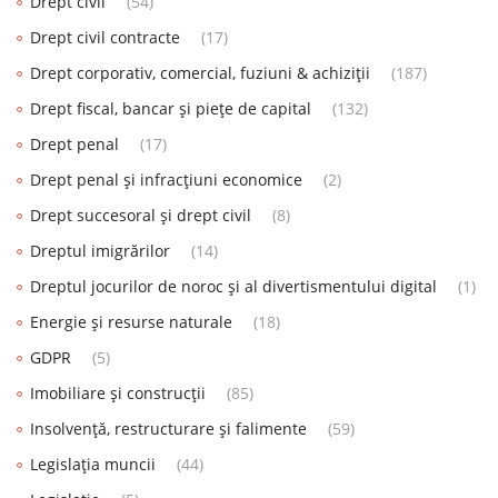
Drept civil
(54)
Drept civil contracte
(17)
Drept corporativ, comercial, fuziuni & achiziții
(187)
Drept fiscal, bancar și piețe de capital
(132)
Drept penal
(17)
Drept penal și infracțiuni economice
(2)
Drept succesoral și drept civil
(8)
Dreptul imigrărilor
(14)
Dreptul jocurilor de noroc și al divertismentului digital
(1)
Energie și resurse naturale
(18)
GDPR
(5)
Imobiliare și construcții
(85)
Insolvență, restructurare și falimente
(59)
Legislația muncii
(44)