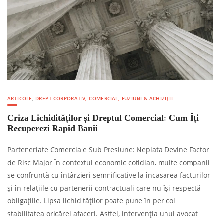
ARTICOLE
,
DREPT CORPORATIV, COMERCIAL, FUZIUNI & ACHIZIȚII
Criza Lichidităților și Dreptul Comercial: Cum Îți
Recuperezi Rapid Banii
Parteneriate Comerciale Sub Presiune: Neplata Devine Factor
de Risc Major În contextul economic cotidian, multe companii
se confruntă cu întârzieri semnificative la încasarea facturilor
și în relațiile cu partenerii contractuali care nu își respectă
obligațiile. Lipsa lichidităților poate pune în pericol
stabilitatea oricărei afaceri. Astfel, intervenția unui avocat