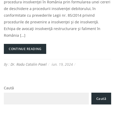
procedura insolvenței în România prin formularea unei cereri
de deschidere a procedurii insolvenței debitorului, în
conformitate cu prevederile Legii nr. 85/2014 privind
procedurile de prevenire a insolvenței și de insolvență.
Echipa de avocați insolvență restructurare și faliment în
România […]
CONTINUE READING
By :
Dr. Radu Catalin Pavel
iun. 19, 2024
Caută
Caută