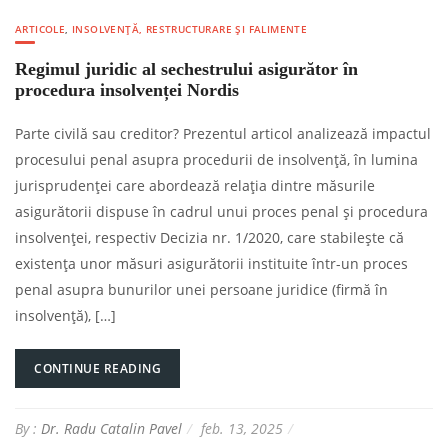
ARTICOLE
,
INSOLVENȚĂ, RESTRUCTURARE ȘI FALIMENTE
Regimul juridic al sechestrului asigurător în
procedura insolvenței Nordis
Parte civilă sau creditor? Prezentul articol analizează impactul
procesului penal asupra procedurii de insolvență, în lumina
jurisprudenței care abordează relația dintre măsurile
asigurătorii dispuse în cadrul unui proces penal și procedura
insolvenței, respectiv Decizia nr. 1/2020, care stabilește că
existența unor măsuri asigurătorii instituite într-un proces
penal asupra bunurilor unei persoane juridice (firmă în
insolvență), […]
CONTINUE READING
By :
Dr. Radu Catalin Pavel
feb. 13, 2025