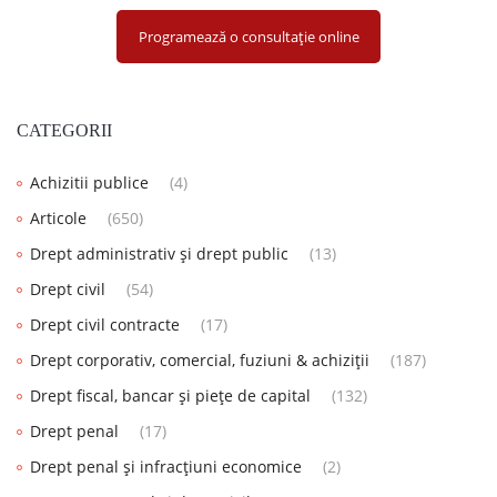
Programează o consultație online
CATEGORII
Achizitii publice
(4)
Articole
(650)
Drept administrativ și drept public
(13)
Drept civil
(54)
Drept civil contracte
(17)
Drept corporativ, comercial, fuziuni & achiziții
(187)
Drept fiscal, bancar și piețe de capital
(132)
Drept penal
(17)
Drept penal și infracțiuni economice
(2)