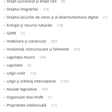
Drept succesoral și drept civil
(8)
Dreptul imigrărilor
(14)
Dreptul jocurilor de noroc și al divertismentului digital
(1)
Energie și resurse naturale
(18)
GDPR
(5)
Imobiliare și construcții
(85)
Insolvență, restructurare și falimente
(59)
Legislația muncii
(44)
Legislatie
(5)
Litigii civile
(14)
Litigii și arbitraj internațional
(129)
Noutati legislative
(99)
Organizatii Non-Profit
(1)
Proprietate intelectuală
(17)