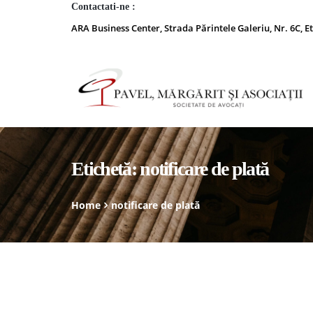
Contactati-ne :
ARA Business Center, Strada Părintele Galeriu, Nr. 6C, Et
Etichetă:
notificare de plată
Home
notificare de plată