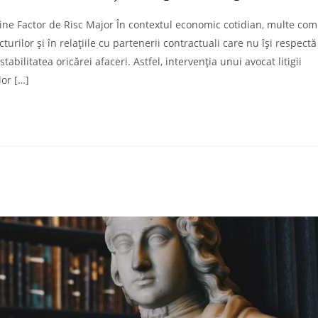
ne Factor de Risc Major În contextul economic cotidian, multe com
turilor și în relațiile cu partenerii contractuali care nu își respectă
stabilitatea oricărei afaceri. Astfel, intervenția unui avocat litigii
lor […]