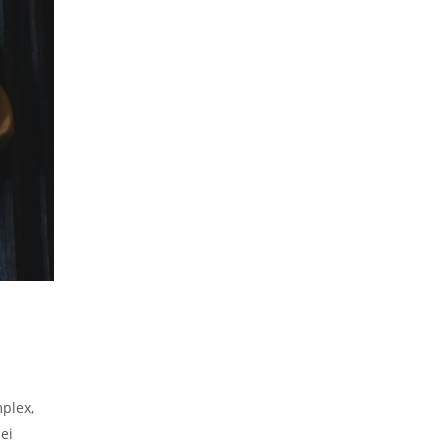
plex,
nei