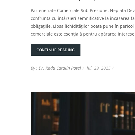
Parteneriate Comerciale Sub Presiune: Neplata Devi
confruntă cu întârzieri semnificative la încasarea fac
obligațiile. Lipsa lichidităților poate pune în pericol 
comerciale este esențială pentru apărarea interese
CONTINUE READING
By :
Dr. Radu Catalin Pavel
iul. 29, 2025