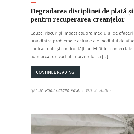
Degradarea disciplinei de plată și 
pentru recuperarea creanțelor
Cauze, riscuri și impact asupra mediului de afaceri 
una dintre problemele actuale ale mediului de afaceri
contractuale și continuității activităților comercial
au marcat un vârf al întârzierilor la […]
CONTINUE READING
By :
Dr. Radu Catalin Pavel
feb. 3, 2026