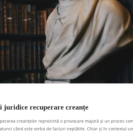
i juridice recuperare creanțe
uperarea creanțelor reprezintă o provocare majoră și un proces com
 atunci când este vorba de facturi neplătite. Chiar și în contextul u