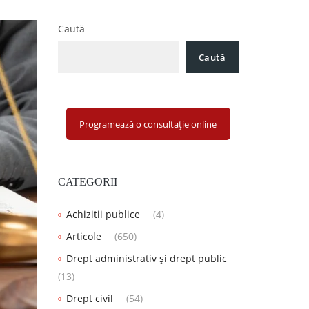
Caută
Caută
Programează o consultație online
CATEGORII
Achizitii publice
(4)
Articole
(650)
Drept administrativ și drept public
(13)
Drept civil
(54)