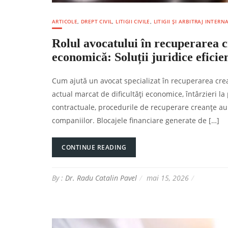
ARTICOLE
,
DREPT CIVIL
,
LITIGII CIVILE
,
LITIGII ȘI ARBITRAJ INTER
Rolul avocatului în recuperarea c
economică: Soluții juridice efici
Cum ajută un avocat specializat în recuperarea crean
actual marcat de dificultăți economice, întârzieri la
contractuale, procedurile de recuperare creanțe au 
companiilor. Blocajele financiare generate de […]
CONTINUE READING
By :
Dr. Radu Catalin Pavel
mai 15, 2026