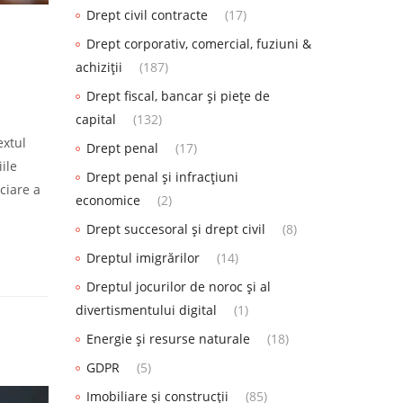
Drept civil contracte
(17)
Drept corporativ, comercial, fuziuni &
achiziții
(187)
Drept fiscal, bancar și piețe de
capital
(132)
extul
Drept penal
(17)
ile
Drept penal și infracțiuni
ciare a
economice
(2)
Drept succesoral și drept civil
(8)
Dreptul imigrărilor
(14)
Dreptul jocurilor de noroc și al
divertismentului digital
(1)
Energie și resurse naturale
(18)
GDPR
(5)
Imobiliare și construcții
(85)