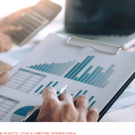
& ACHIZIȚII
,
LITIGII ȘI ARBITRAJ INTERNAȚIONAL