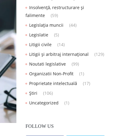
Insolvență, restructurare și
falimente
(59)
Legislația muncii
(44)
Legislatie
(5)
Litigii civile
(14)
Litigii și arbitraj internațional
(129)
Noutati legislative
(99)
Organizatii Non-Profit
(1)
Proprietate intelectuală
(17)
Știri
(106)
Uncategorized
(1)
FOLLOW US