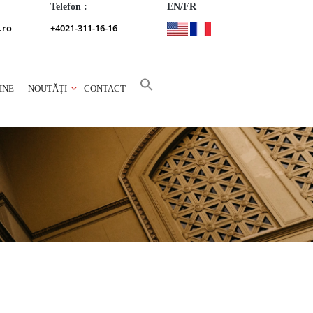
Telefon :
EN/FR
.ro
+4021-311-16-16
INE
NOUTĂȚI
CONTACT