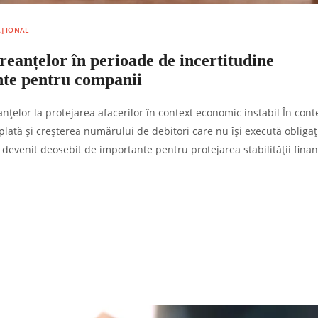
NAȚIONAL
reanțelor în perioade de incertitudine
ente pentru companii
țelor la protejarea afacerilor în context economic instabil În cont
 plată și creșterea numărului de debitori care nu își execută obligați
devenit deosebit de importante pentru protejarea stabilității finan