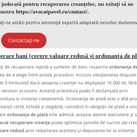
de judecată pentru
recuperarea creanțelor
, nu ezitați să ne
 nostru
https://avocatpavel.ro/contact/
.
tați-ne astăzi pentru asistență expertă adaptată nevoilor dumnea
Contactați-ne
perare bani (cerere valoare redusă și ordonanța de pl
ți de recuperare rapidă a sumelor de bani, respectiv
ordonanța de
a de a alege între aceste proceduri, inclusiv soluționarea disputei 
e fi formulată dacă valoarea creanței nu depășește 10.000 lei, fără
te venituri accesorii. Această procedură poate fi declanșată prin
cestuia la instanța competentă. Ordonanța de plată este o altă pr
creanță certă, lichidă și exigibilă, constând în obligații de plată a u
care
ordonanța de plată
este admisă, aceasta devine executorie și 
ocat recuperare creanțe
poate optimiza șansele de succes ale cred
loare redusă
prin redactarea acestora și depunerea lor la instanța