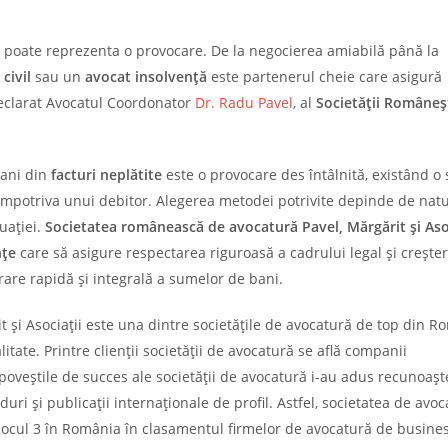
s poate reprezenta o provocare. De la negocierea amiabilă până la
civil
sau un
avocat insolvență
este partenerul cheie care asigură
 declarat Avocatul Coordonator
Dr. Radu Pavel
, al
Societății Româneș
bani din
facturi neplătite
este o provocare des întâlnită, existând o 
a împotriva unui debitor. Alegerea metodei potrivite depinde de nat
uației.
Societatea românească de avocatură Pavel, Mărgărit și Aso
nțe
care să asigure respectarea riguroasă a cadrului legal și crește
are rapidă și integrală a sumelor de bani.
și Asociații este una dintre societățile de avocatură de top din R
litate. Printre clienții societății de avocatură se află companii
poveștile de succes ale societății de avocatură i-au adus recunoaș
uri și publicații internaționale de profil. Astfel, societatea de avo
pe locul 3 în România în clasamentul firmelor de avocatură de busine