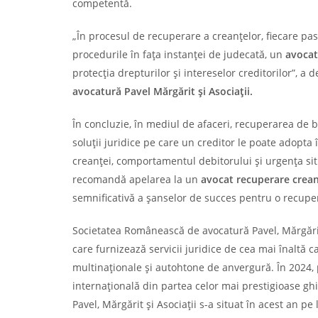
competentă.
„În procesul de recuperare a creanțelor, fiecare pa
procedurile în fața instanței de judecată, un
avocat 
protecția drepturilor și intereselor creditorilor”, a
avocatură Pavel Mărgărit și Asociații.
În concluzie, în mediul de afaceri, recuperarea de 
soluții juridice pe care un creditor le poate adopt
creanței, comportamentul debitorului și urgența sit
recomandă apelarea la un
avocat recuperare crea
semnificativă a șanselor de succes pentru o recuper
Societatea Românească de avocatură Pavel, Mărgărit 
care furnizează servicii juridice de cea mai înaltă ca
multinaționale și autohtone de anvergură. În 2024, 
internațională din partea celor mai prestigioase ghid
Pavel, Mărgărit și Asociații s-a situat în acest an 