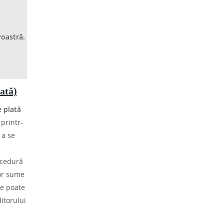
voastră.
ată)
 plată
printr-
 a se
ocedură
nor sume
se poate
itorului