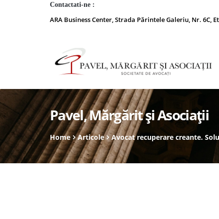
Contactati-ne :
ARA Business Center, Strada Părintele Galeriu, Nr. 6C, Et
Pavel, Mărgărit și Asociații
Home
Articole
Avocat recuperare creante. Solut