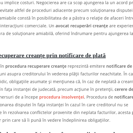
 nu implice costuri. Negocierea are ca scop ajungerea la un acord p
l evitate altfel de proceduri adiacente precum soluționarea disputei
amiabile constă în posibilitatea de a păstra o relație de afaceri într
e interacțiuni comerciale. Un
avocat recuperări creanțe
are experien
ura de soluționare amiabilă, oferind îndrumare pentru ajungerea la
cuperare creanțe prin notificare de plată
 în
procedura recuperare creanțe
reprezintă emitere
notificare de
ni asupra creditorului în vederea plății facturilor neachitate. În c
ridic, obligațiile asumate și mențiunea că, în caz de neplată a creanț
 în fața instanței de judecată, precum acțiune în pretenții,
cerere d
ersuri de a începe
procedura insolvenței
.
Procedura de
notificar
onarea disputei în fața instanței în cazul în care creditorul nu se
 în rezolvarea conflictelor provenite din neplata facturilor, acesta
 prin care să îi pună în vedere îndeplinirea obligațiilor.