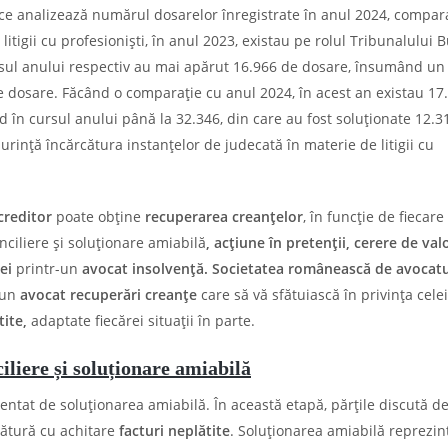
ă ce analizează numărul dosarelor înregistrate în anul 2024, compar
 litigii cu profesioniști, în anul 2023, existau pe rolul Tribunalului 
cursul anului respectiv au mai apărut 16.966 de dosare, însumând un 
de dosare. Făcând o comparație cu anul 2024, în acest an existau 17
 în cursul anului până la 32.346, din care au fost soluționate 12.3
urință încărcătura instanțelor de judecată în materie de litigii cu
creditor
poate obține
recuperarea creanțelor
, în funcție de fiecare
nciliere și soluționare amiabilă
, acțiune în pretenții, cerere de val
ței
printr-un
avocat insolvență. Societatea românească de avocat
 un
avocat recuperări creanțe
care să vă sfătuiască în privința cele
tite,
adaptate fiecărei situații în parte.
iliere și soluționare amiabilă
entat de soluționarea amiabilă. În această etapă, părțile discută d
gătură cu achitare
facturi neplătite
. Soluționarea amiabilă reprezin