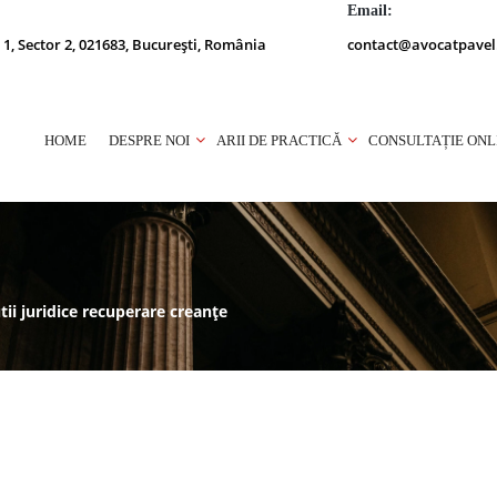
Email:
 1, Sector 2, 021683, București, România
contact@avocatpavel
HOME
DESPRE NOI
ARII DE PRACTICĂ
CONSULTAȚIE ONL
ii juridice recuperare creanțe