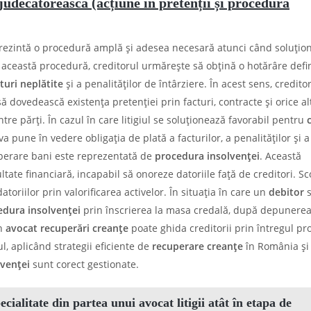
 judecătorească (acțiune în pretenții și procedura
prezintă o procedură amplă și adesea necesară atunci când soluțio
n această procedură, creditorul urmărește să obțină o hotărâre defin
turi neplătite
și a penalităților de întârziere. În acest sens, credito
să dovedească existența pretenției prin facturi, contracte și orice al
re părți. În cazul în care litigiul se soluționează favorabil pentru
a pune în vedere obligația de plată a facturilor, a penalităților și a
uperare bani este reprezentată de
procedura insolvenței
. Această
ltate financiară, incapabil să onoreze datoriile față de creditori. S
oriilor prin valorificarea activelor. În situația în care un
debitor
s
edura insolvenței
prin înscrierea la masa credală, după depunere
n
avocat recuperări creanțe
poate ghida creditorii prin întregul pr
l, aplicând strategii eficiente de
recuperare creanțe
în România și
venței
sunt corect gestionate.
pecialitate din partea unui
avocat litigii
atât în etapa de