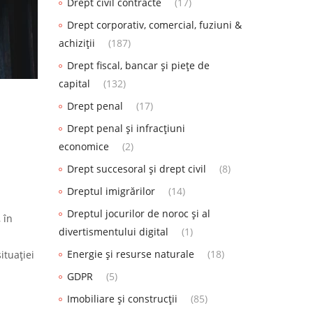
Drept civil contracte
(17)
Drept corporativ, comercial, fuziuni &
achiziții
(187)
Drept fiscal, bancar și piețe de
capital
(132)
Drept penal
(17)
Drept penal și infracțiuni
economice
(2)
Drept succesoral și drept civil
(8)
Dreptul imigrărilor
(14)
Dreptul jocurilor de noroc și al
 în
divertismentului digital
(1)
n
Energie și resurse naturale
(18)
ituației
GDPR
(5)
Imobiliare și construcții
(85)