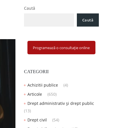
Caută
Caută
Programează o consultație online
CATEGORII
Achizitii publice
(4)
Articole
(650)
Drept administrativ și drept public
(13)
Drept civil
(54)