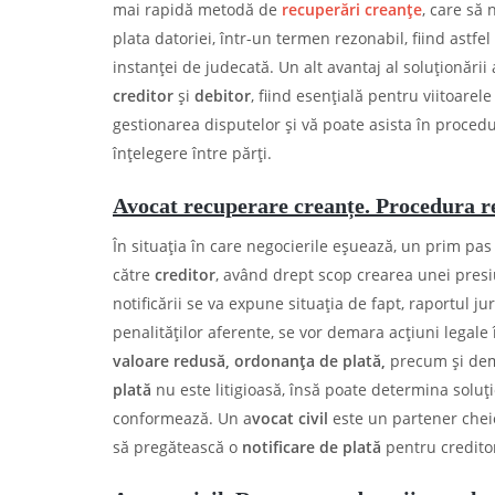
mai rapidă metodă de
recuperări creanțe
, care să
plata datoriei, într-un termen rezonabil, fiind astfe
instanței de judecată. Un alt avantaj al soluționării 
creditor
și
debitor
, fiind esențială pentru viitoarel
gestionarea disputelor și vă poate asista în proced
înțelegere între părți.
Avocat recuperare creanțe. Procedura re
În situația în care negocierile eșuează, un prim pas
către
creditor
, având drept scop crearea unei presiu
notificării se va expune situația de fapt, raportul ju
penalităților aferente, se vor demara acțiuni legale
valoare redusă, ordonanța de plată,
precum și dem
plată
nu este litigioasă, însă poate determina soluți
conformează. Un a
vocat civil
este un partener cheie
să pregătească o
notificare de plată
pentru creditor