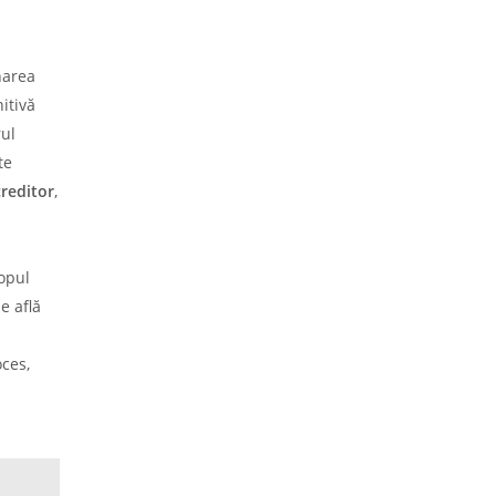
narea
itivă
rul
te
creditor
,
copul
e află
a
oces,