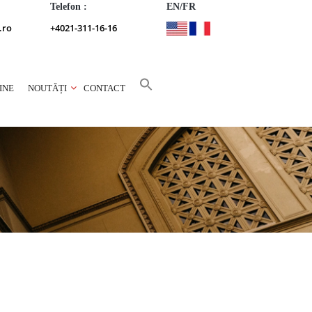
Telefon :
EN/FR
.ro
+4021-311-16-16
INE
NOUTĂȚI
CONTACT