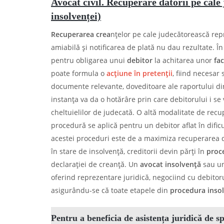
Avocat civil. Recuperare datorii pe cale
insolvenței)
Recuperarea crea
nțelor pe cale judecătorească re
amiabilă și notificarea de plată nu dau rezultate. Î
pentru obligarea unui
debitor
la achitarea unor
fac
poate formula o
acțiune în pretenții
, fiind necesar 
documente relevante, doveditoare ale raportului dint
instanța va da o hotărâre prin care debitorului i se v
cheltuielilor de judecată. O altă modalitate de rec
procedură se aplică pentru un debitor aflat în dificu
acestei proceduri este de a maximiza recuperarea dat
în stare de insolvență, creditorii devin părți în
proc
declarației de creanță. Un
avocat insolvență
sau u
oferind reprezentare juridică, negociind cu debitoru
asigurându-se că toate etapele din
procedura insol
Pentru a beneficia de asistența juridică de s