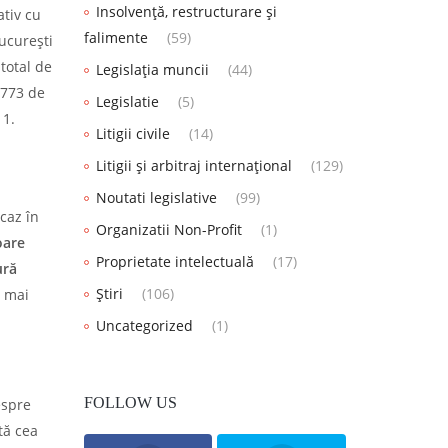
Insolvență, restructurare și
ativ cu
falimente
(59)
București
total de
Legislația muncii
(44)
.773 de
Legislatie
(5)
11.
Litigii civile
(14)
Litigii și arbitraj internațional
(129)
Noutati legislative
(99)
 caz în
Organizatii Non-Profit
(1)
oare
Proprietate intelectuală
(17)
ură
Știri
(106)
i mai
Uncategorized
(1)
FOLLOW US
espre
tă cea