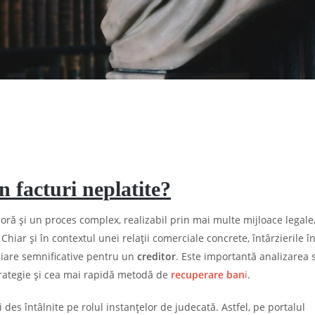
 facturi neplatite?
ră și un proces complex, realizabil prin mai multe mijloace legale,
. Chiar și în contextul unei relații comerciale concrete, întârzierile î
ciare semnificative pentru un
creditor
. Este importantă analizarea s
strategie și cea mai rapidă metodă de
recuperare ban
i
.
 des întâlnite pe rolul instanțelor de judecată. Astfel, pe portalul