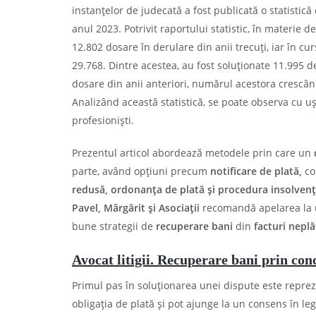
instanțelor de judecată a fost publicată o statistic
anul 2023. Potrivit raportului statistic, în materie de
12.802 dosare în derulare din anii trecuți, iar în 
29.768. Dintre acestea, au fost soluționate 11.995 
dosare din anii anteriori, numărul acestora crescând
Analizând această statistică, se poate observa cu uș
profesioniști.
Prezentul articol abordează metodele prin care un
parte, având opțiuni precum
notificare de plată,
co
redusă, ordonanța de plată și procedura insolven
Pavel, Mărgărit și Asociații
recomandă apelarea la
bune strategii de
recuperare bani
din
facturi neplă
Avocat litigii. Recuperare bani prin conc
Primul pas în soluționarea unei dispute este reprez
obligația de plată și pot ajunge la un consens în le