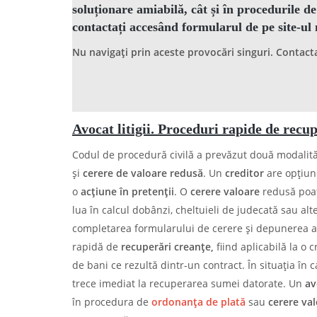
soluționare amiabilă, cât și în procedurile 
contactați accesând formularul de pe site-ul
Nu navigați prin aceste provocări singuri. Contac
Avocat litigii. Proceduri rapide de recu
Codul de procedură civilă a prevăzut două modalită
și
cerere de valoare redusă
. Un
creditor
are opțiune
o
acțiune în pretenții
. O
cerere valoare
redusă poat
lua în calcul dobânzi, cheltuieli de judecată sau al
completarea formularului de cerere și depunerea a
rapidă de
recuperări creanțe,
fiind aplicabilă la o 
de bani ce rezultă dintr-un contract. În situația în 
trece imediat la recuperarea sumei datorate. Un
av
în procedura de
ordonanța de plată
sau
cerere va