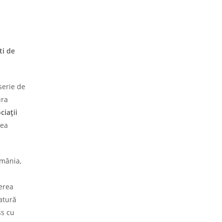
ti de
serie de
ura
ciații
rea
omânia,
terea
catură
ss cu