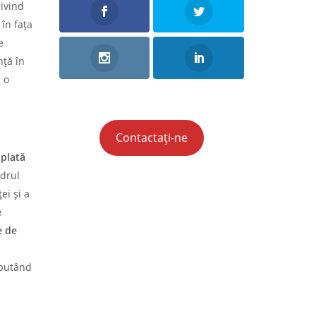
rivind
 în fața
e
ță în
 o
Contactați-ne
 plată
adrul
ei și a
e
e de
 putând