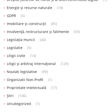
Energie și resurse naturale
(18)
GDPR
(5)
Imobiliare și construcții
(85)
Insolvență, restructurare și falimente
(59)
Legislația muncii
(44)
Legislatie
(5)
Litigii civile
(14)
Litigii și arbitraj internațional
(129)
Noutati legislative
(99)
Organizatii Non-Profit
(1)
Proprietate intelectuală
(17)
Știri
(106)
Uncategorized
(1)