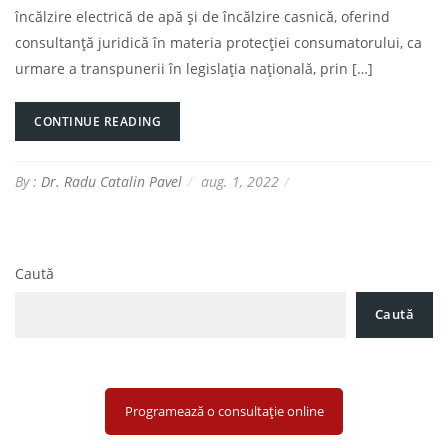
încălzire electrică de apă și de încălzire casnică, oferind
consultanță juridică în materia protecției consumatorului, ca
urmare a transpunerii în legislația națională, prin […]
CONTINUE READING
By :
Dr. Radu Catalin Pavel
aug. 1, 2022
Caută
Caută
Programează o consultație online