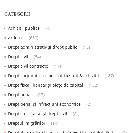
CATEGORII
Achizitii publice
(4)
Articole
(650)
Drept administrativ și drept public
(13)
Drept civil
(54)
Drept civil contracte
(17)
Drept corporativ, comercial, fuziuni & achiziții
(187)
Drept fiscal, bancar și piețe de capital
(132)
Drept penal
(17)
Drept penal și infracțiuni economice
(2)
Drept succesoral și drept civil
(8)
Dreptul imigrărilor
(14)
Dreptul jocurilor de noroc și al divertismentului digital
(1)