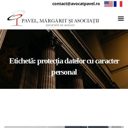
contact@avocatpavel.ro
Etichetă:
protecția datelor cu caracter
personal