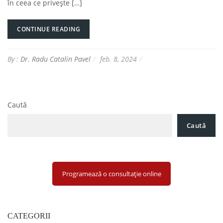
în ceea ce privește […]
CONTINUE READING
By :
Dr. Radu Catalin Pavel
feb. 8, 2024
Caută
Caută
Programează o consultație online
CATEGORII