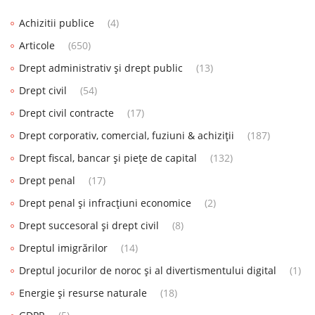
Achizitii publice
(4)
Articole
(650)
Drept administrativ și drept public
(13)
Drept civil
(54)
Drept civil contracte
(17)
Drept corporativ, comercial, fuziuni & achiziții
(187)
Drept fiscal, bancar și piețe de capital
(132)
Drept penal
(17)
Drept penal și infracțiuni economice
(2)
Drept succesoral și drept civil
(8)
Dreptul imigrărilor
(14)
Dreptul jocurilor de noroc și al divertismentului digital
(1)
Energie și resurse naturale
(18)