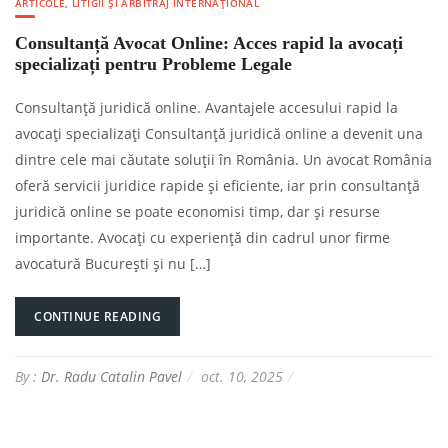
ARTICOLE
,
LITIGII ȘI ARBITRAJ INTERNAȚIONAL
Consultanță Avocat Online: Acces rapid la avocați
specializați pentru Probleme Legale
Consultanță juridică online. Avantajele accesului rapid la
avocați specializați Consultanță juridică online a devenit una
dintre cele mai căutate soluții în România. Un avocat România
oferă servicii juridice rapide și eficiente, iar prin consultanță
juridică online se poate economisi timp, dar și resurse
importante. Avocați cu experiență din cadrul unor firme
avocatură București și nu […]
CONTINUE READING
By :
Dr. Radu Catalin Pavel
oct. 10, 2025