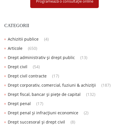
Programează o consultație online
CATEGORII
Achizitii publice
(4)
Articole
(650)
Drept administrativ și drept public
(13)
Drept civil
(54)
Drept civil contracte
(17)
Drept corporativ, comercial, fuziuni & achiziții
(187)
Drept fiscal, bancar și piețe de capital
(132)
Drept penal
(17)
Drept penal și infracțiuni economice
(2)
Drept succesoral și drept civil
(8)