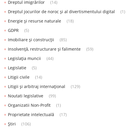
Dreptul imigrărilor
(14)
Dreptul jocurilor de noroc și al divertismentului digital
(1)
Energie și resurse naturale
(18)
GDPR
(5)
Imobiliare și construcții
(85)
Insolvență, restructurare și falimente
(59)
Legislația muncii
(44)
Legislatie
(5)
Litigii civile
(14)
Litigii și arbitraj internațional
(129)
Noutati legislative
(99)
Organizatii Non-Profit
(1)
Proprietate intelectuală
(17)
Știri
(106)