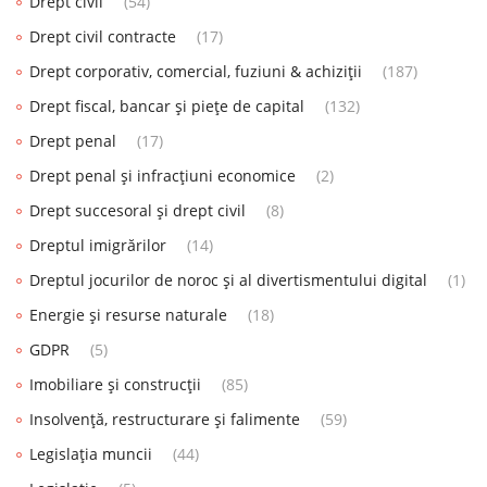
Drept civil
(54)
Drept civil contracte
(17)
Drept corporativ, comercial, fuziuni & achiziții
(187)
Drept fiscal, bancar și piețe de capital
(132)
Drept penal
(17)
Drept penal și infracțiuni economice
(2)
Drept succesoral și drept civil
(8)
Dreptul imigrărilor
(14)
Dreptul jocurilor de noroc și al divertismentului digital
(1)
Energie și resurse naturale
(18)
GDPR
(5)
Imobiliare și construcții
(85)
Insolvență, restructurare și falimente
(59)
Legislația muncii
(44)