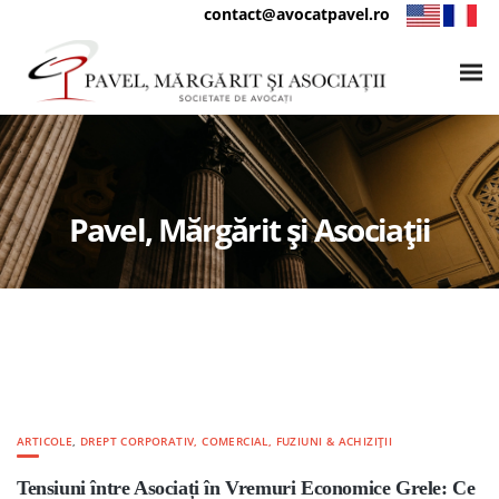
contact@avocatpavel.ro
Pavel, Mărgărit și Asociații
ARTICOLE
,
DREPT CORPORATIV, COMERCIAL, FUZIUNI & ACHIZIȚII
Tensiuni între Asociați în Vremuri Economice Grele: Ce