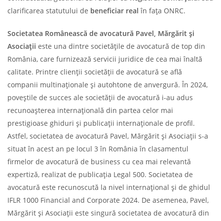
clarificarea statutului de
beneficiar real
în fața ONRC.
Societatea Românească de avocatură Pavel, Mărgărit și
Asociații
este una dintre societățile de avocatură de top din
România, care furnizează servicii juridice de cea mai înaltă
calitate. Printre clienții societății de avocatură se află
companii multinaționale și autohtone de anvergură. În 2024,
poveștile de succes ale societății de avocatură i-au adus
recunoașterea internațională din partea celor mai
prestigioase ghiduri și publicații internaționale de profil.
Astfel, societatea de avocatură Pavel, Mărgărit și Asociații s-a
situat în acest an pe locul 3 în România în clasamentul
firmelor de avocatură de business cu cea mai relevantă
expertiză, realizat de publicația Legal 500. Societatea de
avocatură este recunoscută la nivel internațional și de ghidul
IFLR 1000 Financial and Corporate 2024. De asemenea, Pavel,
Mărgărit și Asociații este singură societatea de avocatură din