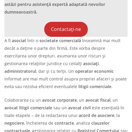
astăzi pentru asistență expertă adaptată nevoilor
dumneavoastră.
Contactați-ne
A fi
asociat
într-o
societate comercială
înseamnă mai mult
decât a deține o parte din firmă. Este vorba despre
exercitarea unor drepturi, asumarea unor riscuri și
gestionarea relațiilor juridice cu ceilalți
asociați
,
administratorul
, dar și cu terții. Un
operator economic
informat are mai mult control asupra propriei afaceri și poate
evita sau rezolva eficient eventualele
litigii comerciale
.
Colaborarea cu un
avocat corporate
, un
avocat fiscal
, un
avocat litigii comerciale
sau un
avocat civil
este esențială în
toate etapele – de la redactarea unui
acord de asociere
, la
negociere
, încheierea de
contracte
, analiza
clauzelor
contractuale
, gestionarea relației cu
Registrul Comerțului
sau