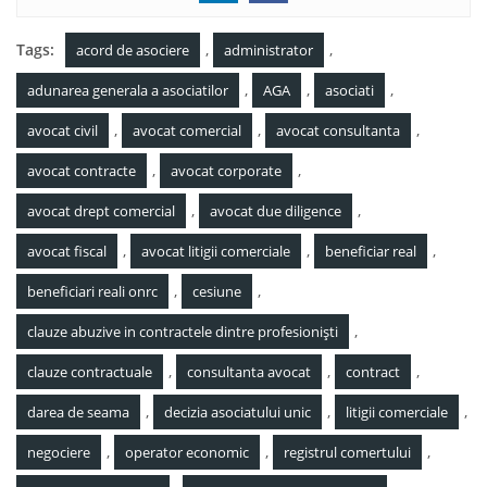
Tags:
,
,
acord de asociere
administrator
,
,
,
adunarea generala a asociatilor
AGA
asociati
,
,
,
avocat civil
avocat comercial
avocat consultanta
,
,
avocat contracte
avocat corporate
,
,
avocat drept comercial
avocat due diligence
,
,
,
avocat fiscal
avocat litigii comerciale
beneficiar real
,
,
beneficiari reali onrc
cesiune
,
clauze abuzive in contractele dintre profesioniști
,
,
,
clauze contractuale
consultanta avocat
contract
,
,
,
darea de seama
decizia asociatului unic
litigii comerciale
,
,
,
negociere
operator economic
registrul comertului