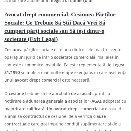
actualizare a datelor în
Registrul Comerțului
.
Avocat drept commercial. Cesiunea Părților
Sociale: Ce Trebuie Să Știi Dacă Vrei Să
cumperi părți sociale sau Să ieși dintr-o
societate (Exit Legal)
Cesiunea
părților sociale este una dintre cele mai frecvente
operațiuni juridice într-o
societate comercială
, mai ales în
contexte economice instabile. Ea este reglementată de
Legea
31/1990
și implică mai multe etape esențiale, în care asistența
unui
avocat drept comercial
este necesară.
O
cesiune
trebuie să fie aprobată de
asociati
, printr-o
hotărâre a
adunarea generala a asociatilor (AGA)
, adoptată cu
majoritate calificată
.
Un avocat drept comercial
are rolul de
a analiza
contractul
de cesiune, de a verifica
clauze
contractuale
care pot impune condiții suplimentare și de a