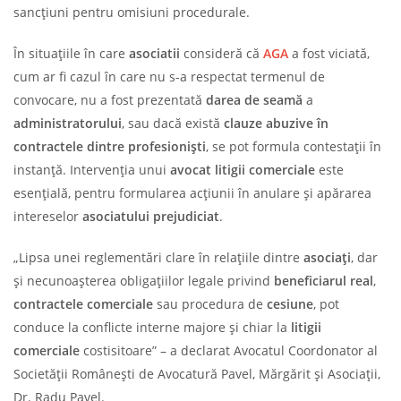
sancțiuni pentru omisiuni procedurale.
În situațiile în care
asociatii
consideră că
AGA
a fost viciată,
cum ar fi cazul în care nu s-a respectat termenul de
convocare, nu a fost prezentată
darea de seamă
a
administratorului
, sau dacă există
clauze abuzive în
contractele dintre profesioniști
, se pot formula contestații în
instanță. Intervenția unui
avocat litigii comerciale
este
esențială, pentru formularea acțiunii în anulare și apărarea
intereselor
asociatului prejudiciat
.
„Lipsa unei reglementări clare în relațiile dintre
asociați
, dar
și necunoașterea obligațiilor legale privind
beneficiarul real
,
contractele comerciale
sau procedura de
cesiune
, pot
conduce la conflicte interne majore și chiar la
litigii
comerciale
costisitoare” – a declarat Avocatul Coordonator al
Societății Românești de Avocatură Pavel, Mărgărit și Asociații,
Dr. Radu Pavel.