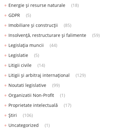
Energie și resurse naturale
(18)
GDPR
(5)
Imobiliare și construcții
(85)
Insolvență, restructurare și falimente
(59)
Legislația muncii
(44)
Legislatie
(5)
Litigii civile
(14)
Litigii și arbitraj internațional
(129)
Noutati legislative
(99)
Organizatii Non-Profit
(1)
Proprietate intelectuală
(17)
Știri
(106)
Uncategorized
(1)