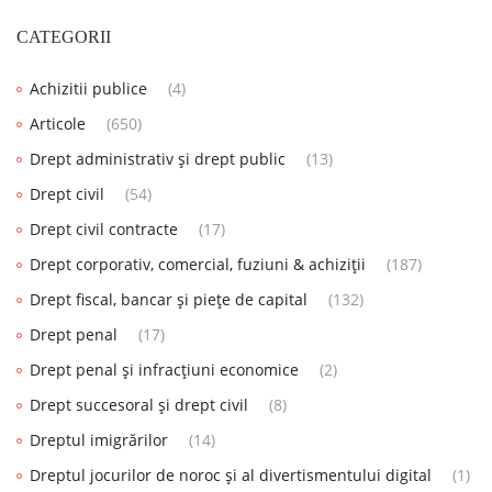
CATEGORII
Achizitii publice
(4)
Articole
(650)
Drept administrativ și drept public
(13)
Drept civil
(54)
Drept civil contracte
(17)
Drept corporativ, comercial, fuziuni & achiziții
(187)
Drept fiscal, bancar și piețe de capital
(132)
Drept penal
(17)
Drept penal și infracțiuni economice
(2)
Drept succesoral și drept civil
(8)
Dreptul imigrărilor
(14)
Dreptul jocurilor de noroc și al divertismentului digital
(1)