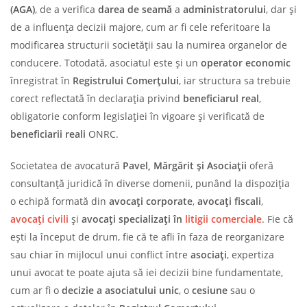
(AGA)
, de a verifica
darea de seamă
a
administratorului
, dar și
de a influența decizii majore, cum ar fi cele referitoare la
modificarea structurii societății sau la numirea organelor de
conducere. Totodată, asociatul este și un
operator economic
înregistrat în
Registrului Comerțului
, iar structura sa trebuie
corect reflectată în declarația privind
beneficiarul real
,
obligatorie conform legislației în vigoare și verificată de
beneficiarii reali
ONRC.
Societatea de avocatură
Pavel, Mărgărit și Asociații
oferă
consultanță juridică în diverse domenii, punând la dispoziția
o echipă formată din
avocați corporate
,
avocați fiscali
,
avocați civili
și
avocați specializați în
litigii comerciale
. Fie că
ești la început de drum, fie că te afli în faza de reorganizare
sau chiar în mijlocul unui conflict între
asociați
, expertiza
unui avocat te poate ajuta să iei decizii bine fundamentate,
cum ar fi o
decizie a asociatului unic
, o
cesiune
sau o