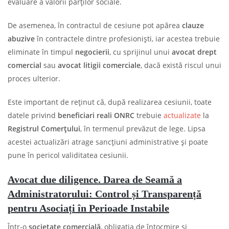
evaluare a valorii părților sociale.
De asemenea, în contractul de cesiune pot apărea
clauze
abuzive
în contractele dintre profesioniști, iar acestea trebuie
eliminate în timpul
negocierii
, cu sprijinul unui
avocat drept
comercial
sau
avocat litigii comerciale
, dacă există riscul unui
proces ulterior.
Este important de reținut că, după realizarea cesiunii, toate
datele privind
beneficiari reali ONRC
trebuie
actualizate
la
Registrul Comerțului
, în termenul prevăzut de lege. Lipsa
acestei actualizări atrage sancțiuni administrative și poate
pune în pericol validitatea cesiunii.
Avocat due diligence. Darea de Seamă a
Administratorului: Control și Transparență
pentru Asociați în Perioade Instabile
Într-o
societate comercială
, obligația de întocmire și