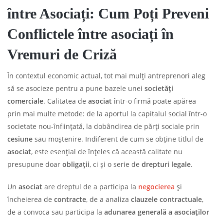
între Asociați: Cum Poți Preveni
Conflictele între asociați în
Vremuri de Criză
În contextul economic actual, tot mai mulți antreprenori aleg
să se asocieze pentru a pune bazele unei
societăți
comerciale
. Calitatea de
asociat
într-o firmă poate apărea
prin mai multe metode: de la aportul la capitalul social într-o
societate nou-înființată, la dobândirea de părți sociale prin
cesiune
sau moștenire. Indiferent de cum se obține titlul de
asociat
, este esențial de înțeles că această calitate nu
presupune doar
obligații
, ci și o serie de
drepturi legale
.
Un
asociat
are dreptul de a participa la
negocierea
și
încheierea de
contracte
, de a analiza
clauzele contractuale
,
de a convoca sau participa la
adunarea generală a asociaților