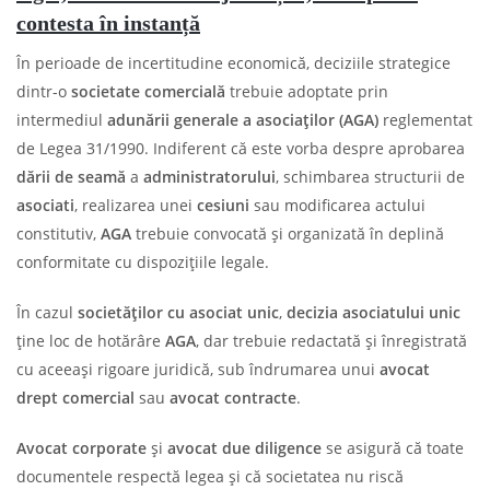
contesta în instanță
În perioade de incertitudine economică, deciziile strategice
dintr-o
societate comercială
trebuie adoptate prin
intermediul
adunării generale a asociaților (AGA)
reglementat
de Legea 31/1990. Indiferent că este vorba despre aprobarea
dării de seamă
a
administratorului
, schimbarea structurii de
asociati
, realizarea unei
cesiuni
sau modificarea actului
constitutiv,
AGA
trebuie convocată și organizată în deplină
conformitate cu dispozițiile legale.
În cazul
societăților cu asociat unic
,
decizia asociatului unic
ține loc de hotărâre
AGA
, dar trebuie redactată și înregistrată
cu aceeași rigoare juridică, sub îndrumarea unui
avocat
drept comercial
sau
avocat contracte
.
Avocat corporate
și
avocat due diligence
se asigură că toate
documentele respectă legea și că societatea nu riscă