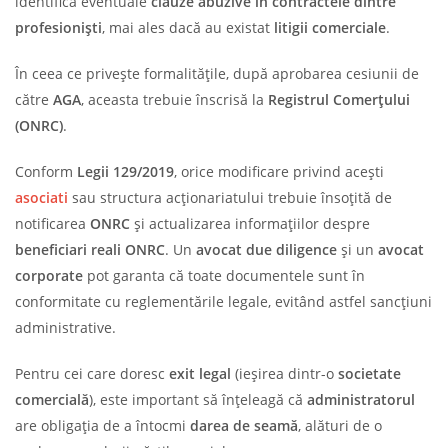
identifica eventuale
clauze abuzive în contractele dintre
profesioniști
, mai ales dacă au existat
litigii comerciale
.
În ceea ce privește formalitățile, după aprobarea cesiunii de
către
AGA
, aceasta trebuie înscrisă la
Registrul Comerțului
(ONRC)
.
Conform
Legii 129/2019
, orice modificare privind acești
asociati
sau structura acționariatului trebuie însoțită de
notificarea
ONRC
și actualizarea informațiilor despre
beneficiari reali ONRC
. Un
avocat due diligence
și un
avocat
corporate
pot garanta că toate documentele sunt în
conformitate cu reglementările legale, evitând astfel sancțiuni
administrative.
Pentru cei care doresc
exit legal
(ieșirea dintr-o
societate
comercială
), este important să înțeleagă că
administratorul
are obligația de a întocmi
darea de seamă
, alături de o