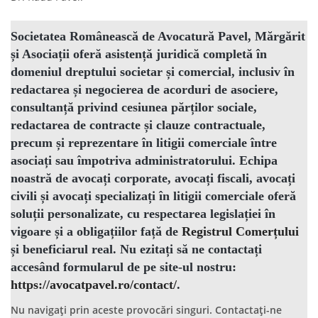
Societatea Românească de Avocatură Pavel, Mărgărit
și Asociații
oferă asistență juridică completă în
domeniul
dreptului societar și comercial
, inclusiv în
redactarea și negocierea de
acorduri de asociere
,
consultanță privind
cesiunea
părților sociale,
redactarea de
contracte
și
clauze contractuale
,
precum și reprezentare în
litigii comerciale
între
asociați
sau împotriva
administratorului
. Echipa
noastră de
avocați corporate
,
avocați fiscali
,
avocați
civili
și
avocați specializați în litigii comerciale
oferă
soluții personalizate, cu respectarea legislației în
vigoare și a obligațiilor față de
Registrul Comerțului
și
beneficiarul real
. Nu ezitați să ne contactați
accesând formularul de pe site-ul nostru:
https://avocatpavel.ro/contact/
.
Nu navigați prin aceste provocări singuri. Contactați-ne