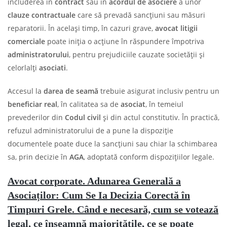
includerea în
contract
sau în
acordul de asociere
a unor
clauze contractuale
care să prevadă sancțiuni sau măsuri
reparatorii. În același timp, în cazuri grave,
avocat litigii
comerciale
poate iniția o acțiune în răspundere împotriva
administratorului
, pentru prejudiciile cauzate societății și
celorlalți
asociati
.
Accesul la
darea de seamă
trebuie asigurat inclusiv pentru un
beneficiar real
, în calitatea sa de
asociat
, în temeiul
prevederilor din
Codul civil
și din actul constitutiv. În practică,
refuzul administratorului de a pune la dispoziție
documentele poate duce la sancțiuni sau chiar la schimbarea
sa, prin decizie în
AGA
, adoptată conform dispozițiilor legale.
Avocat corporate. Adunarea Generală a
Asociaților: Cum Se Ia Decizia Corectă în
Timpuri Grele. Când e necesară, cum se votează
legal, ce înseamnă majoritățile, ce se poate