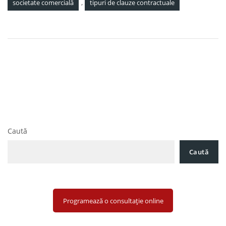
,
societate comercială
tipuri de clauze contractuale
Navigare
Noua lege a cetățeniei române: Termenul de
în
soluționare a cererilor de dobândire a cetățeniei române s-a
extins de la 5 luni la 2 ani
articole
Analiza avocat: TVA-ul la Imobiliare Crește: Cine Plătește
Diferența și Cine Poate Acționa în Instanță
Caută
Caută
Programează o consultație online