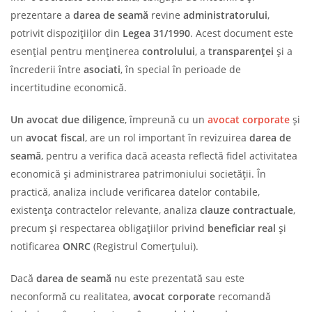
prezentare a
darea de seamă
revine
administratorului
,
potrivit dispozițiilor din
Legea 31/1990
. Acest document este
esențial pentru menținerea
controlului
, a
transparenței
și a
încrederii între
asociati
, în special în perioade de
incertitudine economică.
Un avocat due diligence
, împreună cu un
avocat corporate
și
un
avocat fiscal
, are un rol important în revizuirea
darea de
seamă
, pentru a verifica dacă aceasta reflectă fidel activitatea
economică și administrarea patrimoniului societății. În
practică, analiza include verificarea datelor contabile,
existența contractelor relevante, analiza
clauze contractuale
,
precum și respectarea obligațiilor privind
beneficiar real
și
notificarea
ONRC
(Registrul Comerțului).
Dacă
darea de seamă
nu este prezentată sau este
neconformă cu realitatea,
avocat corporate
recomandă