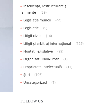
Insolvență, restructurare și
falimente
(59)
Legislația muncii
(44)
Legislatie
(5)
Litigii civile
(14)
Litigii și arbitraj internațional
(129)
Noutati legislative
(99)
Organizatii Non-Profit
(1)
Proprietate intelectuală
(17)
Știri
(106)
Uncategorized
(1)
FOLLOW US