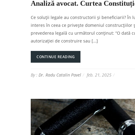
Analiză avocat. Curtea Constituțio
Ce soluții legale au constructorii și beneficiarii? 
interes în ceea ce privește domeniul construcțiilor ș
prevederea legală cu următorul conținut: “O dată cu
autorizaţiei de construire sau […]
CONTINUE READING
By :
Dr. Radu Catalin Pavel
feb. 21, 2025