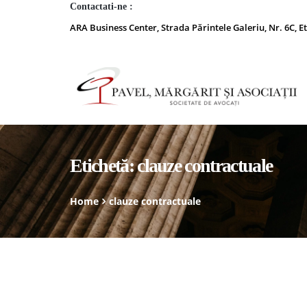
Contactati-ne :
ARA Business Center, Strada Părintele Galeriu, Nr. 6C, Et
Etichetă:
clauze contractuale
Home
clauze contractuale