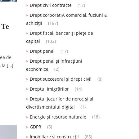
Drept civil contracte
(17)
Drept corporativ, comercial, fuziuni &
achiziții
(187)
 Te
Drept fiscal, bancar și piețe de
capital
(132)
Drept penal
(17)
tea de
Drept penal și infracțiuni
 la […]
economice
(2)
Drept succesoral și drept civil
(8)
Dreptul imigrărilor
(14)
Dreptul jocurilor de noroc și al
divertismentului digital
(1)
Energie și resurse naturale
(18)
GDPR
(5)
Imobiliare și construcții
(85)