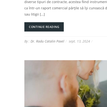
diverse tipuri de contracte, acestea fiind instrume
ca într-un raport comercial părțile să își cunoască dr
sau litigii […]
CONTINUE READING
By :
Dr. Radu Catalin Pavel
sept. 13, 2024