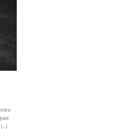
dintre
țiale
 […]