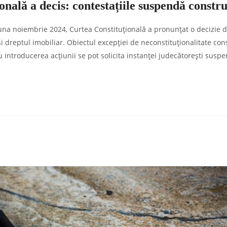
nală a decis: contestațiile suspendă constru
În luna noiembrie 2024, Curtea Constituțională a pronunțat o decizie
i dreptul imobiliar. Obiectul excepției de neconstituționalitate con
 introducerea acţiunii se pot solicita instanţei judecătoreşti susp