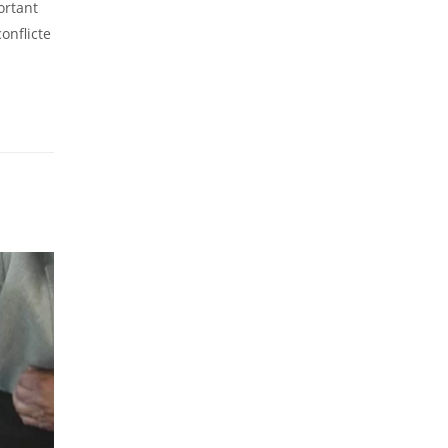
ortant
onflicte