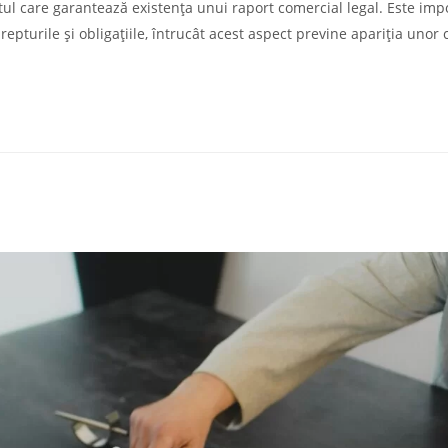
ntul care garantează existența unui raport comercial legal. Este imp
epturile și obligațiile, întrucât acest aspect previne apariția unor c