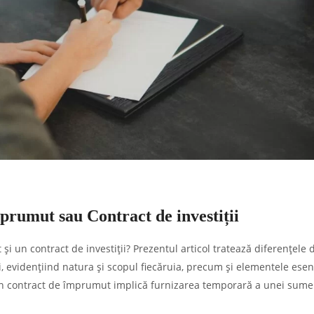
prumut sau Contract de investiții
i un contract de investiții? Prezentul articol tratează diferențele 
, evidențiind natura și scopul fiecăruia, precum și elementele esen
e un contract de împrumut implică furnizarea temporară a unei sume