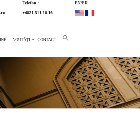
Telefon :
EN/FR
.ro
+4021-311-16-16
INE
NOUTĂȚI
CONTACT